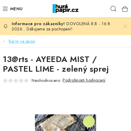
Přejít
Hleda
na
obsah
DOVOLENÁ 8.8. - 16.8.
NOVINKY
2026... Děkujeme za pochopení!
HURÁ DÍLNA
Barvy ve spreji
VŠECHNO ZBOŽÍ
13@rts - AYEEDA MIST /
PASTEL LIME - zelený sprej
KNIHAŘSKÝ MATERIÁL
Podrobnosti hodnocení
Neohodnoceno
KURZY NATY LYSAK
OBLÍBENÉ ♥️
FOTORECENZE