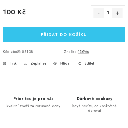
100 Kč
Měrná cena:
PŘIDAT DO KOŠÍKU
Kód zboží:
83108
Značka:
13@rts
Tisk
Zeptat se
Hlídat
Sdílet
Prioritou je pro nás
Dárkové poukazy
kvalitní zboží za rozumné ceny
když nevíte, co konkrétně
darovat