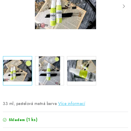
MOJE OBJEDNÁVKA
ZNAČKY
Doprava
Kontakty
Moje objednávka
Oblíbené ♥️
Hodnocení obchodu
Obchodní podmínky
Podmínky ochrany osobních údajů
Ověřování recenzí
Jak nakupovat
33 ml; pastelová matná barva
Více informací
(1 ks)
Skladem