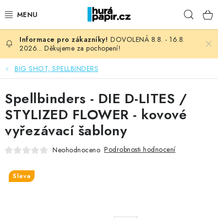
Přejít
Hleda
na
obsah
DOVOLENÁ 8.8. - 16.8.
NOVINKY
2026... Děkujeme za pochopení!
HURÁ DÍLNA
BIG SHOT, SPELLBINDERS
VŠECHNO ZBOŽÍ
Spellbinders - DIE D-LITES /
STYLIZED FLOWER - kovové
KNIHAŘSKÝ MATERIÁL
vyřezávací šablony
KURZY NATY LYSAK
Podrobnosti hodnocení
Neohodnoceno
OBLÍBENÉ ♥️
Sleva
FOTORECENZE