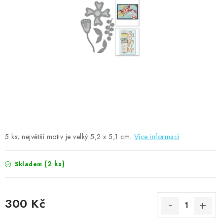
MOJE OBJEDNÁVKA
ZNAČKY
Doprava
Kontakty
Moje objednávka
Oblíbené ♥️
Hodnocení obchodu
Obchodní podmínky
Podmínky ochrany osobních údajů
Ověřování recenzí
Jak nakupovat
5 ks; největší motiv je velký 5,2 x 5,1 cm.
Více informací
(2 ks)
Skladem
300 Kč
Měrná cena: