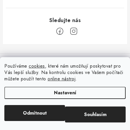
Z
á
Informace pro vás
p
Používáme
cookies
, které nám umožňují poskytovat pro
a
Vás lepší služby. Na kontrolu cookies ve Vašem počítači
Doprava
Nepřehlédněte
t
můžete použít tento
online nástroj
.
Kontakty
í
Blog s nápady a návody
Facebook
Nastavení
Moje objednávka
Slovník pojmů, české návody
Oblíbené ♥️
Copyright 2026
HuráPapír.cz
. Všechna práva vyhrazena.
Upravit nastavení
Hurá TÝM
Odmítnout
Souhlasím
cookies
Hodnocení obchodu
Reklamace a vrácení zboží
Vytvořil Shoptet
Obchodní podmínky