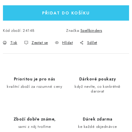
PŘIDAT DO KOŠÍKU
Kód zboží:
24148
Značka:
Spellbinders
Tisk
Zeptat se
Hlídat
Sdílet
Prioritou je pro nás
Dárkové poukazy
kvalitní zboží za rozumné ceny
když nevíte, co konkrétně
darovat
Zboží dobře známe,
Dárek zdarma
sami z něj tvoříme
ke každé objednávce