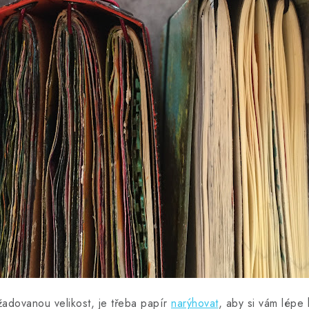
adovanou velikost, je třeba papír
narýhovat
, aby si vám lépe 