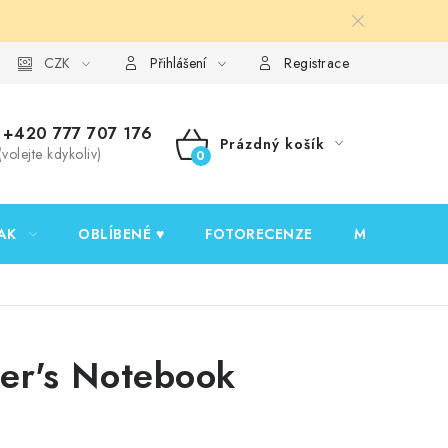
y ochrany osobních údajů
CZK
Ověřování recenzí
Jak nakupovat
Přihlášení
Registrace
+420 777 707 176
Prázdný košík
(volejte kdykoliv)
NÁKUPNÍ
KOŠÍK
AK
OBLÍBENÉ ♥️
FOTORECENZE
MOJE OBJED
ler's Notebook