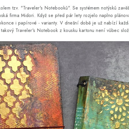
tví kolem tzv. "Traveler's Notebooků". Se systémem notýsků za
ká firma Midori. Když se před pár lety rozjelo naplno plánován
konce i papírové - varianty. V dnešní době je už nabízí každ
 takový Traveler's Notebook z kousku kartonu není vůbec slož