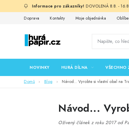
Přejít
DOVOLENÁ 8.8. - 16.8.
na
obsah
Doprava
Kontakty
Moje objednávka
Oblíbe
NOVINKY
HURÁ DÍLNA
VŠECHNO 
Domů
Blog
Návod... Vyrobte si vlastní obal na T
Návod... Vyrob
Oživený článek z roku 2017 od Pa