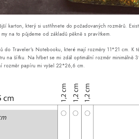
jší karton, který si ustřihnete do požadovaných rozměrů. Exist
le my na to půjdeme od základů pěkně s pravítkem.
ků do Traveler's Notebooku, které mají rozměry 11*21 cm. K tě
etru na šířku. Na hřbet se mi zdál optimální rozměr minimálně 
ní rozměr papíru mi vyšel 22*26,6 cm.