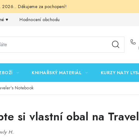
 2026... Děkujeme za pochopení!
né ♥️
Hodnocení obchodu
Obchodní podmínky
Podmínk
ZBOŽÍ
KNIHAŘSKÝ MATERIÁL
KURZY NATY LYS
raveler's Notebook
te si vlastní obal na Trave
vly H.