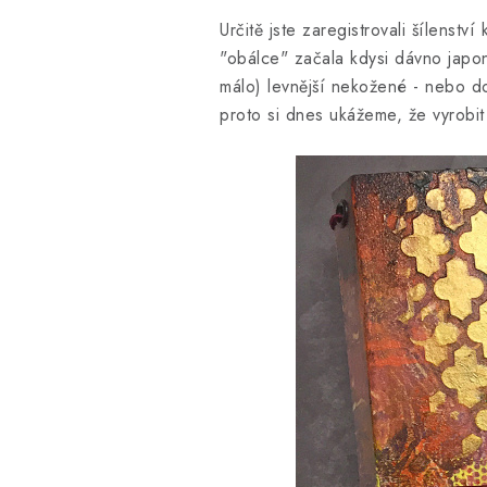
Určitě jste zaregistrovali šílens
"obálce" začala kdysi dávno japons
málo) levnější nekožené - nebo do
proto si dnes ukážeme, že vyrobit