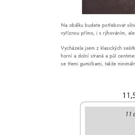
Na obálku budete potřebovat silně
vyříznou přímo, i s rýhováním, a
Vycházela jsem z klasických sešit
horní a dolní straně a půl centim
se třemi gumičkami, takže minimál