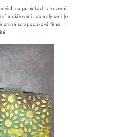
věšených na gumičkách v kožené
í a diářování, objevily se i (o
á druhá scrapbooková firma. I
ité.