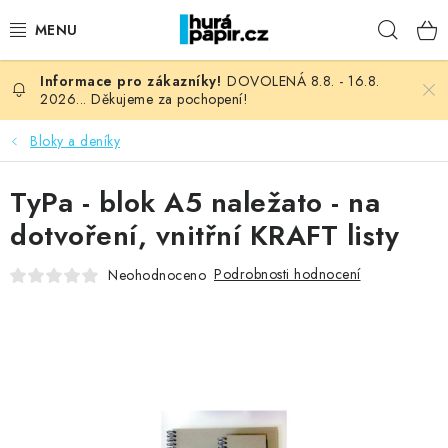
Přejít
Hleda
na
obsah
DOVOLENÁ 8.8. - 16.8.
NOVINKY
2026... Děkujeme za pochopení!
HURÁ DÍLNA
Bloky a deníky
VŠECHNO ZBOŽÍ
TyPa - blok A5 naležato - na
dotvoření, vnitřní KRAFT listy
KNIHAŘSKÝ MATERIÁL
Podrobnosti hodnocení
Neohodnoceno
KURZY NATY LYSAK
OBLÍBENÉ ♥️
FOTORECENZE