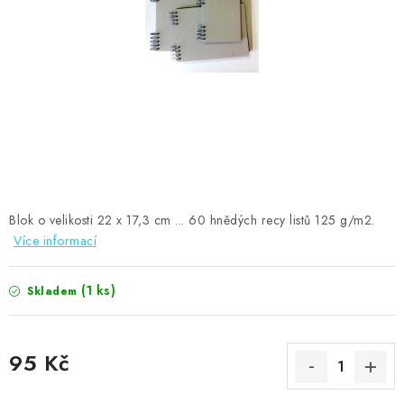
MOJE OBJEDNÁVKA
ZNAČKY
Doprava
Kontakty
Moje objednávka
Oblíbené ♥️
Hodnocení obchodu
Obchodní podmínky
Podmínky ochrany osobních údajů
Ověřování recenzí
Jak nakupovat
Blok o velikosti 22 x 17,3 cm ... 60 hnědých recy listů 125 g/m2.
Více informací
(1 ks)
Skladem
95 Kč
Měrná cena: