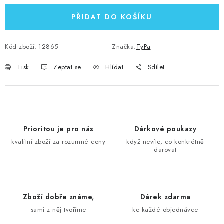
PŘIDAT DO KOŠÍKU
Kód zboží:
12865
Značka:
TyPa
Tisk
Zeptat se
Hlídat
Sdílet
Prioritou je pro nás
Dárkové poukazy
kvalitní zboží za rozumné ceny
když nevíte, co konkrétně
darovat
Zboží dobře známe,
Dárek zdarma
sami z něj tvoříme
ke každé objednávce