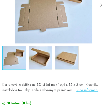
MOJE OBJEDNÁVKA
ZNAČKY
Doprava
Kontakty
Moje objednávka
Oblíbené ♥️
Hodnocení obchodu
Obchodní podmínky
Podmínky ochrany osobních údajů
Ověřování recenzí
Jak nakupovat
Kartonová krabička na 3D přání max 16,4 x 12 x 2 cm. Krabičku
nazdobíte tak, aby ladila s vloženým přáníčkem...
Více informací
(8 ks)
Skladem