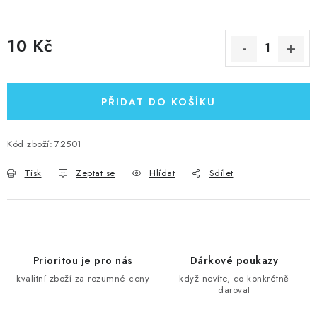
10 Kč
Měrná cena:
PŘIDAT DO KOŠÍKU
Kód zboží:
72501
Tisk
Zeptat se
Hlídat
Sdílet
Prioritou je pro nás
Dárkové poukazy
kvalitní zboží za rozumné ceny
když nevíte, co konkrétně
darovat