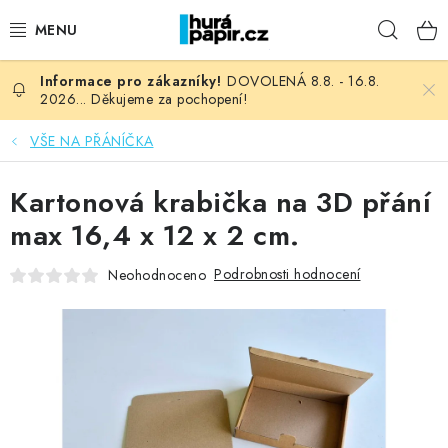
Přejít
Hleda
na
obsah
DOVOLENÁ 8.8. - 16.8.
NOVINKY
2026... Děkujeme za pochopení!
HURÁ DÍLNA
VŠE NA PŘÁNÍČKA
VŠECHNO ZBOŽÍ
Kartonová krabička na 3D přání
max 16,4 x 12 x 2 cm.
KNIHAŘSKÝ MATERIÁL
Podrobnosti hodnocení
Neohodnoceno
KURZY NATY LYSAK
OBLÍBENÉ ♥️
FOTORECENZE