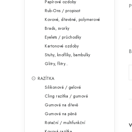
Papírové ozdoby
P
Rub-Ons / propisot
Kovové, dřevěné, polymerové
Brads, svorky
Eyelets / průchodky
Kartonové ozdoby
B
Stuhy, knoflíky, bambulky
Glitry, flitry...
RAZÍTKA
Silikonová / gelová
Cling razítka / gumová
Gumová na dřevě
Gumová na pěně
Rotační / multifunkční
Kovová razítka