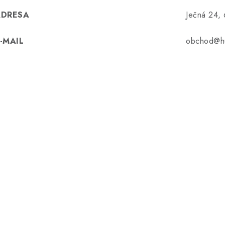
ADRESA
Ječná 24,
-MAIL
obchod@hu