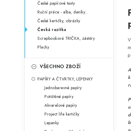
České papírové texty
Ruční práce - alba, deníky...
České kartičky, obrázky
Česká razítka
Scrapbooková TRIČKA, zástěry
V
Placky
m
p
VŠECHNO ZBOŽÍ
A
k
PAPÍRY A ČTVRTKY, LEPENKY
r
Jednobarevné papíry
Potištěné papíry
P
Akvarelové papíry
n
Project life kartičky
d
b
Lepenky
n