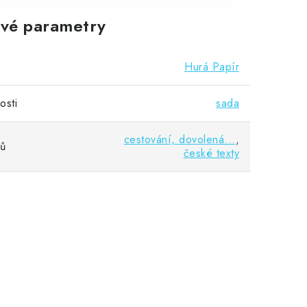
vé parametry
Hurá Papír
osti
sada
cestování, dovolená...
,
vů
české texty