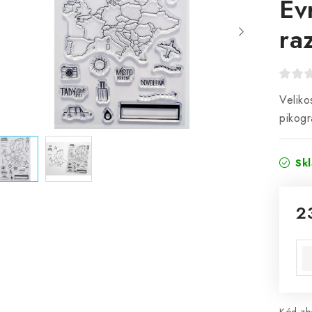
Ev
ra
Veliko
pikogr
Sk
2
Mě