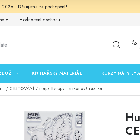
 2026... Děkujeme za pochopení!
né ♥️
Hodnocení obchodu
Obchodní podmínky
Podmínk
ZBOŽÍ
KNIHAŘSKÝ MATERIÁL
KURZY NATY LYS
r - / CESTOVÁNÍ / mapa Evropy - silikonová razítka
Hu
CE