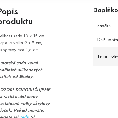
Popis
Doplňko
produktu
Značka
elikost sady 10 x 15 cm;
Další možn
apa je velká 9 x 9 cm;
ikogramy cca 1,5 cm.
Téma moti
utorská sada velmi
valitních silikonových
azítek od Ekulky.
OZOR! DOPORUČUJEME
a razítkování mapy
ostatečně velký akrylový
loček. Pokud nemáte,
ajdete jej
tady
:-)