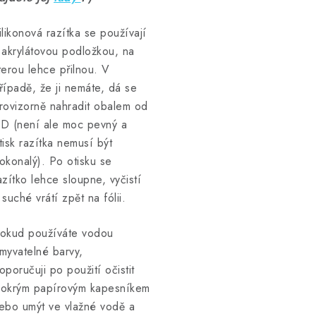
ilikonová razítka se používají
 akrylátovou podložkou, na
terou lehce přilnou. V
řípadě, že ji nemáte, dá se
rovizorně nahradit obalem od
D (není ale moc pevný a
tisk razítka nemusí být
okonalý). Po otisku se
azítko lehce sloupne, vyčistí
 suché vrátí zpět na fólii.
okud používáte vodou
myvatelné barvy,
oporučuji po použití očistit
okrým papírovým kapesníkem
ebo umýt ve vlažné vodě a