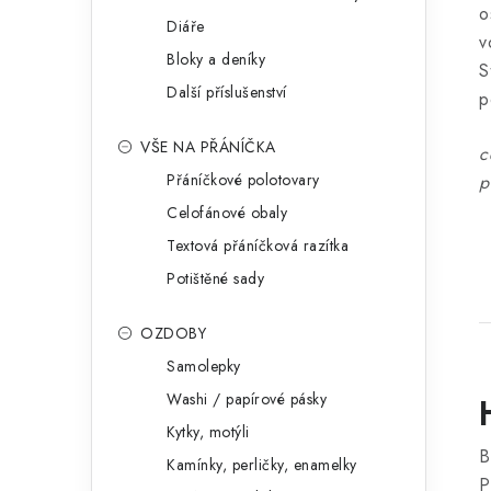
o
Diáře
v
Bloky a deníky
S
Další příslušenství
p
VŠE NA PŘÁNÍČKA
c
Přáníčkové polotovary
p
Celofánové obaly
Textová přáníčková razítka
Potištěné sady
OZDOBY
Samolepky
Washi / papírové pásky
Kytky, motýli
B
Kamínky, perličky, enamelky
P