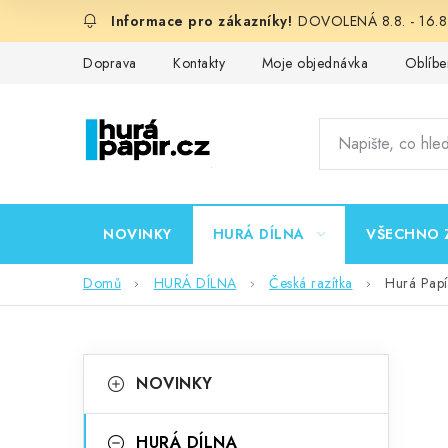
Přejít
DOVOLENÁ 8.8. - 16.8.
na
obsah
Doprava
Kontakty
Moje objednávka
Oblíbe
NOVINKY
HURÁ DÍLNA
VŠECHNO 
Domů
HURÁ DÍLNA
Česká razítka
Hurá Papí
P
K
Přeskočit
NOVINKY
kategorie
a
o
t
HURÁ DÍLNA