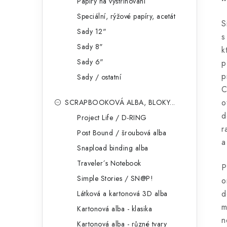
Papíry na vystřihování
Speciální, rýžové papíry, acetát
S
Sady 12"
s
Sady 8"
k
Sady 6"
p
p
Sady / ostatní
C
o
SCRAPBOOKOVÁ ALBA, BLOKY...
d
Project Life / D-RING
r
Post Bound / šroubová alba
a
Snapload binding alba
Traveler´s Notebook
P
Simple Stories / SN@P!
o
d
Látková a kartonová 3D alba
m
Kartonová alba - klasika
n
Kartonová alba - různé tvary