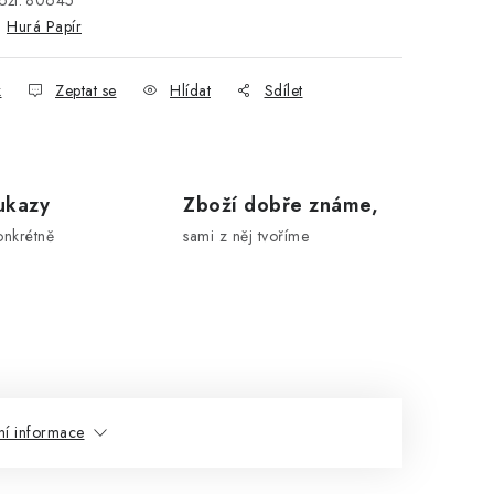
ží:
80645
:
Hurá Papír
k
Zeptat se
Hlídat
Sdílet
ukazy
Zboží dobře známe,
onkrétně
sami z něj tvoříme
ní informace