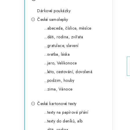
s
e
t
Dárkové poukázky
g
r
České samolepky
o
...abeceda, číslice, měsíce
a
r
...děti, rodina, zvířata
n
i
...gratulace, slavení
e
n
...svatba, láska
í
...jaro, Velikonoce
...léto, cestování, dovolená
p
...podzim, houby
a
...zima, Vánoce
n
České kartonové texty
e
...texty na papírová přání
l
...texty do deníků, alb
...děti, rodina