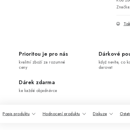
Kód zbo
Značka
Tis
Prioritou je pro nás
Dárkové po
kvalitní zboží za rozumné
když nevíte, co k
ceny
darovat
Dárek zdarma
ke každé objednávce
Popis produktu
Hodnocení produktu
Diskuze
Ostat