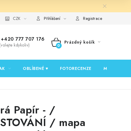
y ochrany osobních údajů
CZK
Ověřování recenzí
Jak nakupovat
Přihlášení
Registrace
+420 777 707 176
Prázdný košík
(volejte kdykoliv)
NÁKUPNÍ
KOŠÍK
AK
OBLÍBENÉ ♥️
FOTORECENZE
MOJE OBJED
rá Papír - /
STOVÁNÍ / mapa