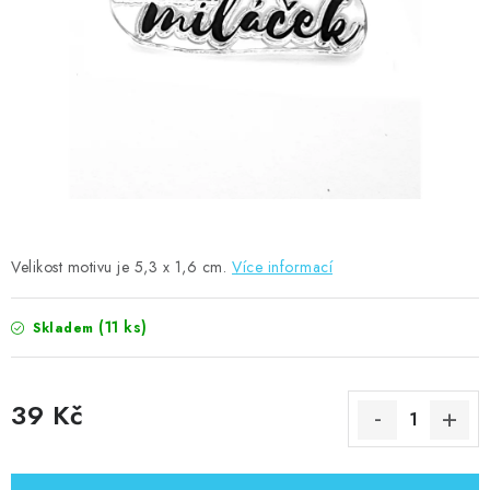
MOJE OBJEDNÁVKA
ZNAČKY
Doprava
Kontakty
Moje objednávka
Oblíbené ♥️
Hodnocení obchodu
Obchodní podmínky
Podmínky ochrany osobních údajů
Ověřování recenzí
Jak nakupovat
Velikost motivu je 5,3 x 1,6 cm.
Více informací
(11 ks)
Skladem
39 Kč
Měrná cena: