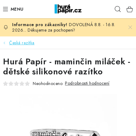
Přejít
Hleda
na
obsah
DOVOLENÁ 8.8. - 16.8.
NOVINKY
2026... Děkujeme za pochopení!
HURÁ DÍLNA
Česká razítka
VŠECHNO ZBOŽÍ
Hurá Papír - maminčin miláček -
dětské silikonové razítko
KNIHAŘSKÝ MATERIÁL
Podrobnosti hodnocení
Neohodnoceno
KURZY NATY LYSAK
OBLÍBENÉ ♥️
FOTORECENZE