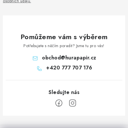
osobních údajů
.
Pomůžeme vám s výběrem
Potřebujete s něčím poradit? Jsme tu pro vás!
obchod
@
hurapapir.cz
+420 777 707 176
Z
á