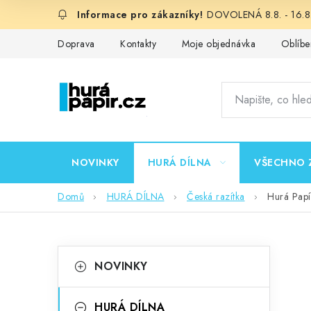
Přejít
DOVOLENÁ 8.8. - 16.8.
na
obsah
Doprava
Kontakty
Moje objednávka
Oblíbe
NOVINKY
HURÁ DÍLNA
VŠECHNO 
Domů
HURÁ DÍLNA
Česká razítka
Hurá Papí
P
K
Přeskočit
NOVINKY
kategorie
a
o
t
HURÁ DÍLNA