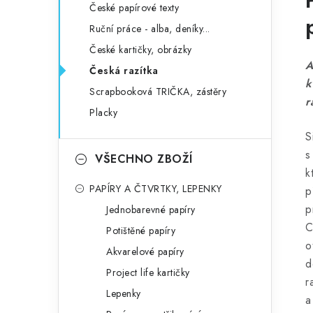
České papírové texty
Ruční práce - alba, deníky...
České kartičky, obrázky
A
Česká razítka
k
Scrapbooková TRIČKA, zástěry
r
Placky
S
s
VŠECHNO ZBOŽÍ
k
PAPÍRY A ČTVRTKY, LEPENKY
p
p
Jednobarevné papíry
C
Potištěné papíry
o
Akvarelové papíry
d
Project life kartičky
r
Lepenky
a