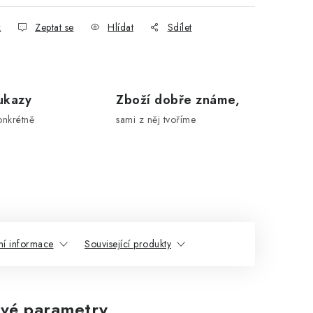
k
Zeptat se
Hlídat
Sdílet
ukazy
Zboží dobře známe,
onkrétně
sami z něj tvoříme
ní informace
Související produkty
vé parametry