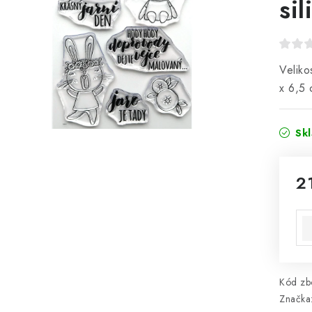
si
Veliko
x 6,5 
Sk
2
Mě
Kód zbo
Značka