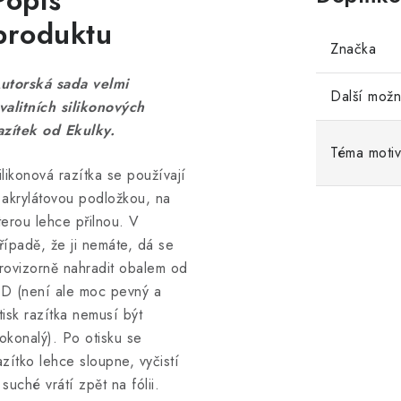
Popis
produktu
Značka
utorská sada velmi
Další možn
valitních silikonových
azítek od Ekulky.
Téma moti
ilikonová razítka se používají
 akrylátovou podložkou, na
terou lehce přilnou. V
řípadě, že ji nemáte, dá se
rovizorně nahradit obalem od
D (není ale moc pevný a
tisk razítka nemusí být
okonalý). Po otisku se
azítko lehce sloupne, vyčistí
 suché vrátí zpět na fólii.