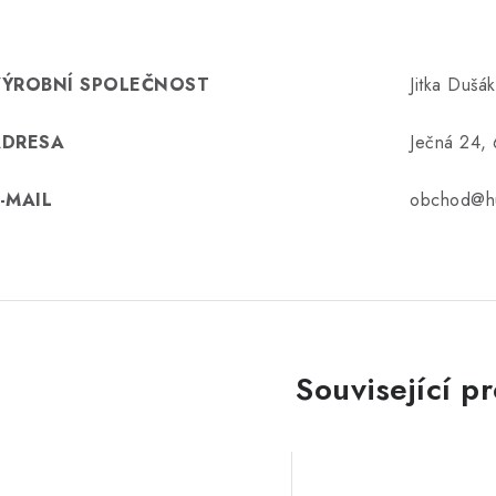
VÝROBNÍ SPOLEČNOST
Jitka Dušá
ADRESA
Ječná 24,
-MAIL
obchod@hu
Související p