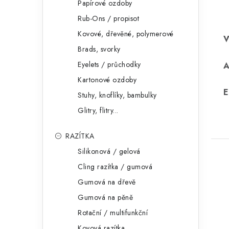
Papírové ozdoby
Rub-Ons / propisot
Kovové, dřevěné, polymerové
Brads, svorky
Eyelets / průchodky
Kartonové ozdoby
E
Stuhy, knoflíky, bambulky
Glitry, flitry...
RAZÍTKA
Silikonová / gelová
Cling razítka / gumová
Gumová na dřevě
Gumová na pěně
Rotační / multifunkční
Kovová razítka