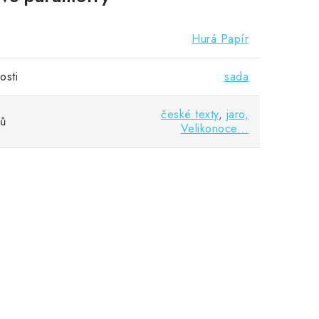
Hurá Papír
osti
sada
české texty
,
jaro,
vů
Velikonoce...