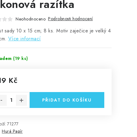
likonová razítka
Podrobnosti hodnocení
Neohodnoceno
st sady 10 x 15 cm; 8 ks. Motiv zaječice je velký 4
cm.
Více informací
ladem
(19 ks)
19 Kč
rná cena:
PŘIDAT DO KOŠÍKU
ží:
71277
:
Hurá Papír