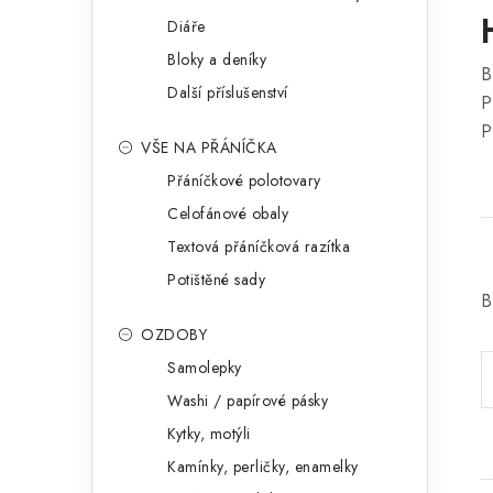
Diáře
Bloky a deníky
B
Další příslušenství
P
P
VŠE NA PŘÁNÍČKA
Přáníčkové polotovary
Celofánové obaly
Textová přáníčková razítka
Potištěné sady
B
OZDOBY
Samolepky
Washi / papírové pásky
Kytky, motýli
Kamínky, perličky, enamelky