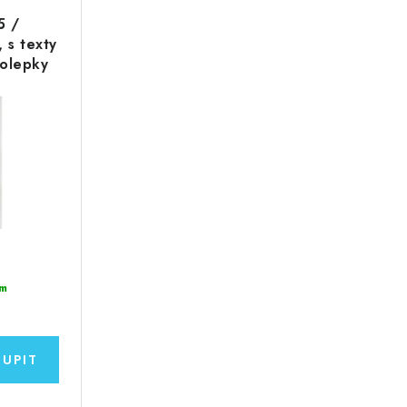
5 /
s texty
molepky
m