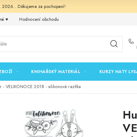
 2026... Děkujeme za pochopení!
né ♥️
Hodnocení obchodu
Obchodní podmínky
Podmínk
ZBOŽÍ
KNIHAŘSKÝ MATERIÁL
KURZY NATY LYS
r - VELIKONOCE 2018 - silikonová razítka
Hu
VE