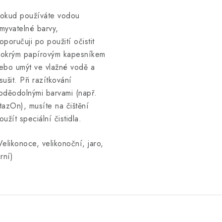
okud používáte vodou
myvatelné barvy,
oporučuji po použití očistit
okrým papírovým kapesníkem
ebo umýt ve vlažné vodě a
sušit. Při razítkování
oděodolnými barvami (např.
tazOn), musíte na čištění
oužít speciální čistidla.
Velikonoce, velikonoční, jaro,
arní)