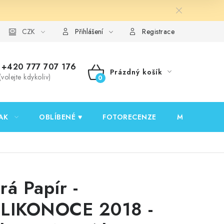
y ochrany osobních údajů
CZK
Ověřování recenzí
Jak nakupovat
Přihlášení
Registrace
+420 777 707 176
Prázdný košík
(volejte kdykoliv)
NÁKUPNÍ
KOŠÍK
AK
OBLÍBENÉ ♥️
FOTORECENZE
MOJE OBJED
rá Papír -
LIKONOCE 2018 -