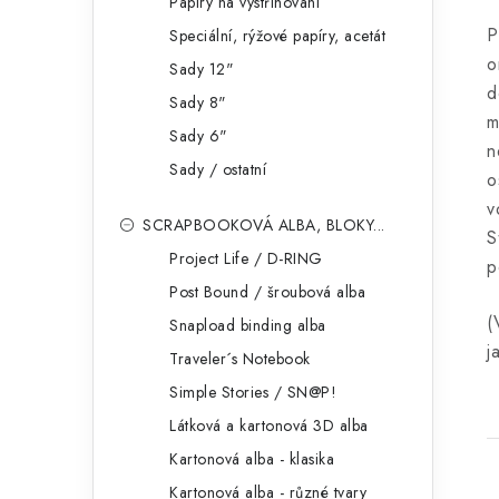
Papíry na vystřihování
P
Speciální, rýžové papíry, acetát
o
Sady 12"
d
Sady 8"
m
Sady 6"
n
Sady / ostatní
o
v
SCRAPBOOKOVÁ ALBA, BLOKY...
S
Project Life / D-RING
p
Post Bound / šroubová alba
(
Snapload binding alba
j
Traveler´s Notebook
Simple Stories / SN@P!
Látková a kartonová 3D alba
Kartonová alba - klasika
Kartonová alba - různé tvary