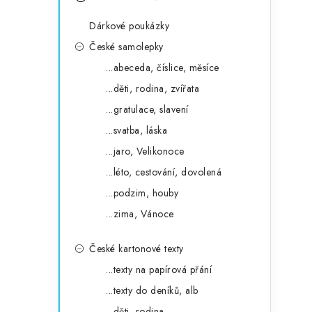
s
e
t
Dárkové poukázky
g
r
České samolepky
o
...abeceda, číslice, měsíce
a
r
...děti, rodina, zvířata
n
i
...gratulace, slavení
e
n
...svatba, láska
í
...jaro, Velikonoce
...léto, cestování, dovolená
p
...podzim, houby
a
...zima, Vánoce
n
České kartonové texty
e
...texty na papírová přání
l
...texty do deníků, alb
...děti, rodina