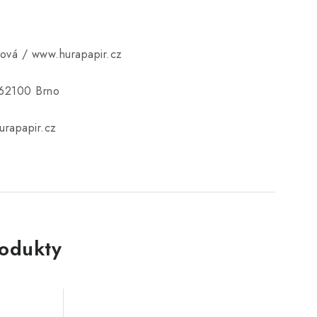
ková / www.hurapapir.cz
 62100 Brno
rapapir.cz
rodukty