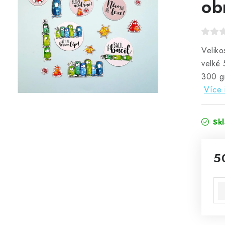
ob
Veliko
velké 
300 g
Více 
Sk
5
Mě