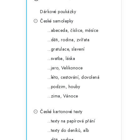
s
e
t
Dárkové poukázky
g
r
České samolepky
o
...abeceda, číslice, měsíce
a
r
...děti, rodina, zvířata
n
i
...gratulace, slavení
e
n
...svatba, láska
í
...jaro, Velikonoce
...léto, cestování, dovolená
p
...podzim, houby
a
...zima, Vánoce
n
České kartonové texty
e
...texty na papírová přání
l
...texty do deníků, alb
...děti, rodina