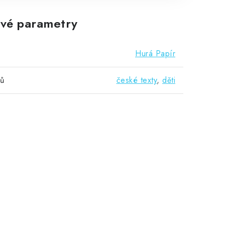
vé parametry
Hurá Papír
vů
české texty
,
děti