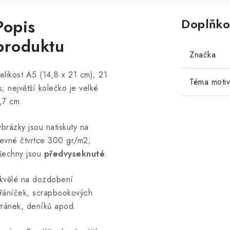
Popis
Doplňko
produktu
Značka
elikost A5 (14,8 x 21 cm); 21
Téma moti
s; největší kolečko je velké
,7 cm.
brázky jsou natiskuty na
evné čtvrtce 300 gr/m2;
šechny jsou
předvyseknuté
.
kvělé na dozdobení
řáníček, scrapbookových
tránek, deníků apod.