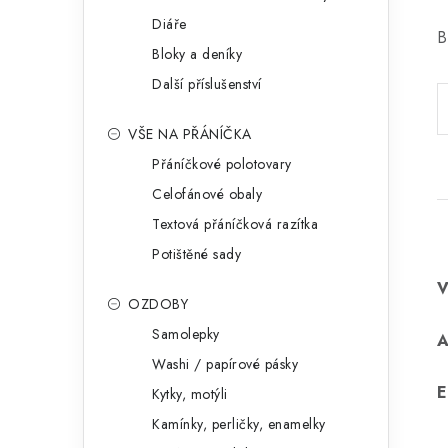
Diáře
B
Bloky a deníky
Další příslušenství
VŠE NA PŘÁNÍČKA
Přáníčkové polotovary
Celofánové obaly
Textová přáníčková razítka
Potištěné sady
OZDOBY
Samolepky
Washi / papírové pásky
E
Kytky, motýli
Kamínky, perličky, enamelky