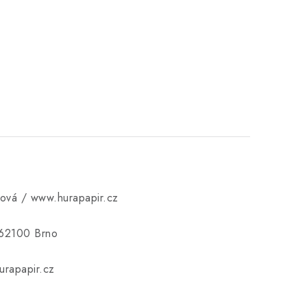
ková / www.hurapapir.cz
 62100 Brno
rapapir.cz