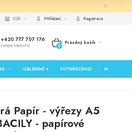
y ochrany osobních údajů
CZK
Ověřování recenzí
Jak nakupovat
Přihlášení
Registrace
+420 777 707 176
Prázdný košík
(volejte kdykoliv)
NÁKUPNÍ
KOŠÍK
AK
OBLÍBENÉ ♥️
FOTORECENZE
MOJE OBJED
rá Papír - výřezy A5
BACILY - papírové