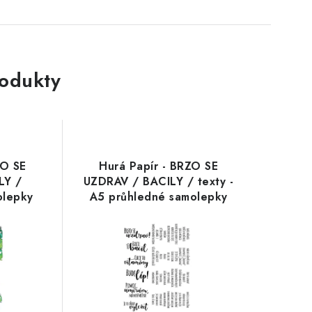
rodukty
ZO SE
Hurá Papír - BRZO SE
LY /
UZDRAV / BACILY / texty -
olepky
A5 průhledné samolepky