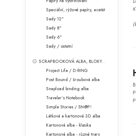
Papíry na vystřihování
D
K
Speciální, rýžové papíry, acetát
Sady 12"
(
Sady 8"
Sady 6"
Sady / ostatní
SCRAPBOOKOVÁ ALBA, BLOKY...
Project Life / D-RING
Post Bound / šroubová alba
B
Snapload binding alba
P
Traveler´s Notebook
P
Simple Stories / SN@P!
Látková a kartonová 3D alba
Kartonová alba - klasika
Kartonová alba - různé tvary