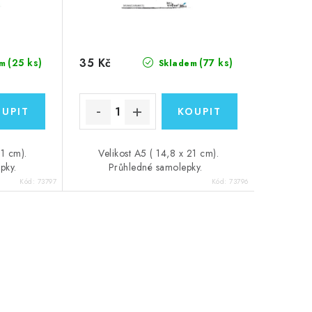
35 Kč
(25 ks)
(77 ks)
m
Skladem
21 cm).
Velikost A5 ( 14,8 x 21 cm).
epky.
Průhledné samolepky.
Kód:
73797
Kód:
73796