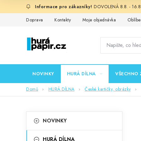
Přejít
DOVOLENÁ 8.8. - 16.8.
na
obsah
Doprava
Kontakty
Moje objednávka
Oblíbe
NOVINKY
HURÁ DÍLNA
VŠECHNO 
Domů
HURÁ DÍLNA
České kartičky, obrázky
P
K
Přeskočit
NOVINKY
kategorie
a
o
t
HURÁ DÍLNA