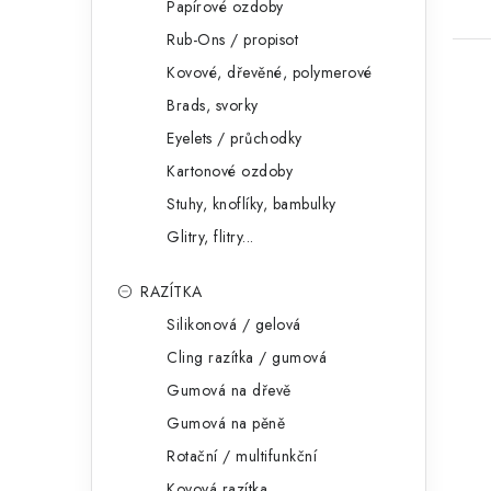
Papírové ozdoby
Rub-Ons / propisot
Kovové, dřevěné, polymerové
Brads, svorky
Eyelets / průchodky
Kartonové ozdoby
Stuhy, knoflíky, bambulky
Glitry, flitry...
RAZÍTKA
Silikonová / gelová
Cling razítka / gumová
Gumová na dřevě
Gumová na pěně
Rotační / multifunkční
Kovová razítka