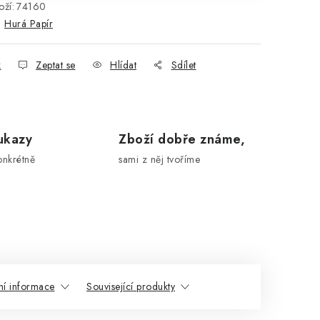
ží:
74160
:
Hurá Papír
k
Zeptat se
Hlídat
Sdílet
ukazy
Zboží dobře známe,
onkrétně
sami z něj tvoříme
ní informace
Související produkty