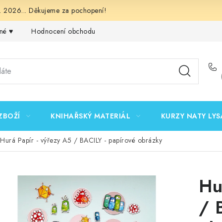
 2026... Děkujeme za pochopení!
né ♥️
Hodnocení obchodu
Obchodní podmínky
Podmínk
ZBOŽÍ
KNIHAŘSKÝ MATERIÁL
KURZY NATY LYS
Hurá Papír - výřezy A5 / BACILY - papírové obrázky
Hu
/ 