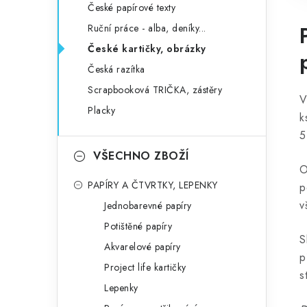
České papírové texty
Ruční práce - alba, deníky...
České kartičky, obrázky
Česká razítka
Scrapbooková TRIČKA, zástěry
V
Placky
k
5
VŠECHNO ZBOŽÍ
O
PAPÍRY A ČTVRTKY, LEPENKY
p
v
Jednobarevné papíry
Potištěné papíry
S
Akvarelové papíry
p
Project life kartičky
s
Lepenky