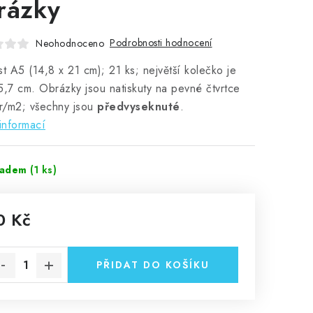
rázky
Podrobnosti hodnocení
Neohodnoceno
st A5 (14,8 x 21 cm); 21 ks; největší kolečko je
5,7 cm. Obrázky jsou natiskuty na pevné čtvrtce
r/m2; všechny jsou
předvyseknuté
.
informací
ladem
(1 ks)
0 Kč
rná cena:
PŘIDAT DO KOŠÍKU