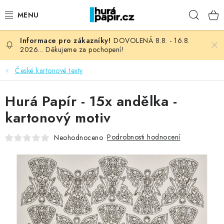
Přejít
Hleda
na
obsah
DOVOLENÁ 8.8. - 16.8.
NOVINKY
2026... Děkujeme za pochopení!
HURÁ DÍLNA
České kartonové texty
VŠECHNO ZBOŽÍ
Hurá Papír - 15x andělka -
kartonový motiv
KNIHAŘSKÝ MATERIÁL
Podrobnosti hodnocení
Neohodnoceno
KURZY NATY LYSAK
OBLÍBENÉ ♥️
FOTORECENZE