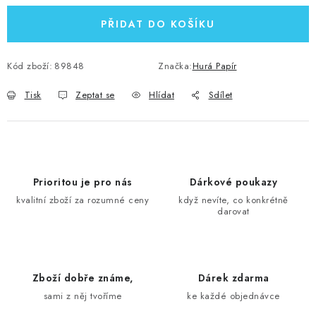
PŘIDAT DO KOŠÍKU
Kód zboží:
89848
Značka:
Hurá Papír
Tisk
Zeptat se
Hlídat
Sdílet
Prioritou je pro nás
Dárkové poukazy
kvalitní zboží za rozumné ceny
když nevíte, co konkrétně
darovat
Zboží dobře známe,
Dárek zdarma
sami z něj tvoříme
ke každé objednávce