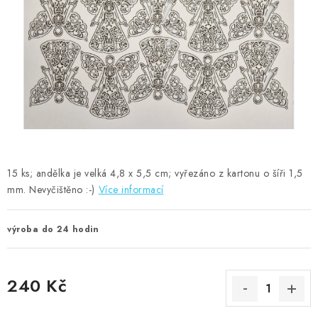
MOJE OBJEDNÁVKA
ZNAČKY
Doprava
Kontakty
Moje objednávka
Oblíbené ♥️
Hodnocení obchodu
Obchodní podmínky
Podmínky ochrany osobních údajů
Ověřování recenzí
Jak nakupovat
15 ks; andělka je velká 4,8 x 5,5 cm; vyřezáno z kartonu o šíři 1,5
mm. Nevyčištěno :-)
Více informací
výroba do 24 hodin
240 Kč
Měrná cena: