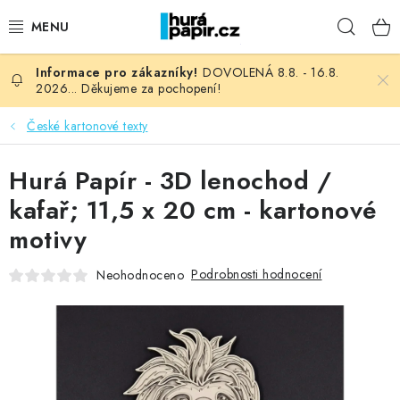
Přejít
Hleda
na
obsah
DOVOLENÁ 8.8. - 16.8.
NOVINKY
2026... Děkujeme za pochopení!
HURÁ DÍLNA
České kartonové texty
VŠECHNO ZBOŽÍ
Hurá Papír - 3D lenochod /
kafař; 11,5 x 20 cm - kartonové
KNIHAŘSKÝ MATERIÁL
motivy
KURZY NATY LYSAK
Podrobnosti hodnocení
Neohodnoceno
OBLÍBENÉ ♥️
FOTORECENZE