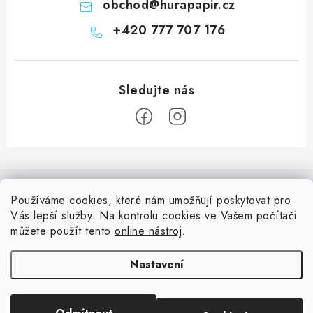
obchod
@
hurapapir.cz
+420 777 707 176
Z
á
Informace pro vás
p
Používáme
cookies
, které nám umožňují poskytovat pro
a
Vás lepší služby. Na kontrolu cookies ve Vašem počítači
Doprava
Nepřehlédněte
t
můžete použít tento
online nástroj
.
Kontakty
í
Blog s nápady a návody
Facebook
Nastavení
Moje objednávka
Slovník pojmů, české návody
Oblíbené ♥️
Copyright 2026
HuráPapír.cz
. Všechna práva vyhrazena.
Upravit nastavení
Hurá TÝM