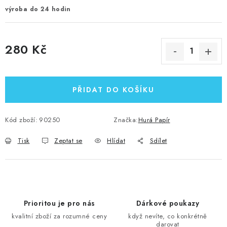
výroba do 24 hodin
280 Kč
Měrná cena:
PŘIDAT DO KOŠÍKU
Kód zboží:
90250
Značka:
Hurá Papír
Tisk
Zeptat se
Hlídat
Sdílet
Prioritou je pro nás
Dárkové poukazy
kvalitní zboží za rozumné ceny
když nevíte, co konkrétně
darovat