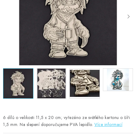
MOJE OBJEDNÁVKA
ZNAČKY
Doprava
Kontakty
Moje objednávka
Oblíbené ♥️
Hodnocení obchodu
Obchodní podmínky
Podmínky ochrany osobních údajů
Ověřování recenzí
Jak nakupovat
6 dílů o velikosti 11,5 x 20 cm; vyřezáno ze světlého kartonu o šíři
1,5 mm. Na slepení doporučujeme PVA lepidlo.
Více informací