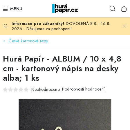
Přejít
Hleda
na
obsah
DOVOLENÁ 8.8. - 16.8.
NOVINKY
2026... Děkujeme za pochopení!
HURÁ DÍLNA
České kartonové texty
VŠECHNO ZBOŽÍ
Hurá Papír - ALBUM / 10 x 4,8
cm - kartonový nápis na desky
KNIHAŘSKÝ MATERIÁL
alba; 1 ks
KURZY NATY LYSAK
Podrobnosti hodnocení
Neohodnoceno
OBLÍBENÉ ♥️
FOTORECENZE