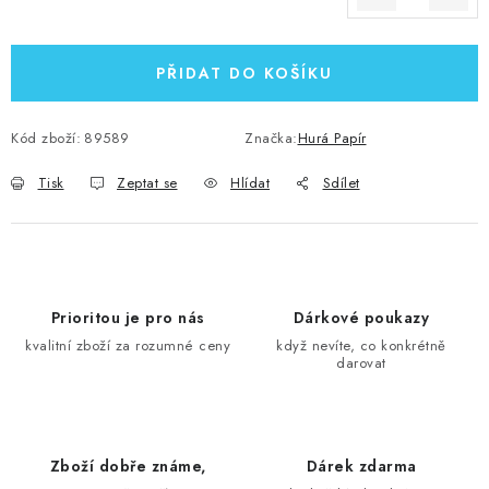
Měrná cena:
PŘIDAT DO KOŠÍKU
Kód zboží:
89589
Značka:
Hurá Papír
Tisk
Zeptat se
Hlídat
Sdílet
Prioritou je pro nás
Dárkové poukazy
kvalitní zboží za rozumné ceny
když nevíte, co konkrétně
darovat
Zboží dobře známe,
Dárek zdarma