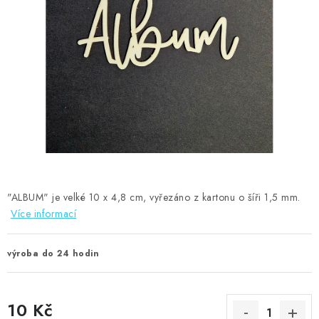
MOJE OBJEDNÁVKA
ZNAČKY
Doprava
Kontakty
Moje objednávka
Oblíbené ♥️
Hodnocení obchodu
Obchodní podmínky
Podmínky ochrany osobních údajů
Ověřování recenzí
Jak nakupovat
"ALBUM" je velké 10 x 4,8 cm, vyřezáno z kartonu o šíři 1,5 mm.
Více informací
výroba do 24 hodin
10 Kč