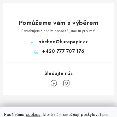
Pomůžeme vám s výběrem
Potřebujete s něčím poradit? Jsme tu pro vás!
obchod
@
hurapapir.cz
+420 777 707 176
Z
á
Informace pro vás
p
Používáme
cookies
, které nám umožňují poskytovat pro