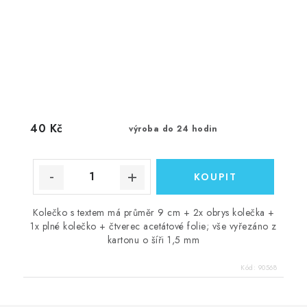
40 Kč
výroba do 24 hodin
Kolečko s textem má průměr 9 cm + 2x obrys kolečka +
1x plné kolečko + čtverec acetátové folie; vše vyřezáno z
kartonu o šíři 1,5 mm
Kód:
90568