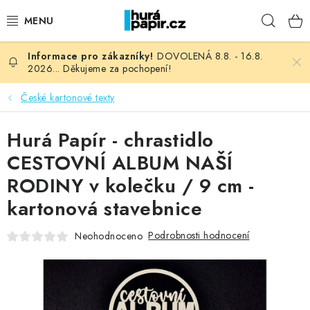
Přejít
Hleda
na
obsah
DOVOLENÁ 8.8. - 16.8.
NOVINKY
2026... Děkujeme za pochopení!
HURÁ DÍLNA
České kartonové texty
VŠECHNO ZBOŽÍ
Hurá Papír - chrastidlo
CESTOVNÍ ALBUM NAŠÍ
KNIHAŘSKÝ MATERIÁL
RODINY v kolečku / 9 cm -
kartonová stavebnice
KURZY NATY LYSAK
Podrobnosti hodnocení
Neohodnoceno
OBLÍBENÉ ♥️
FOTORECENZE