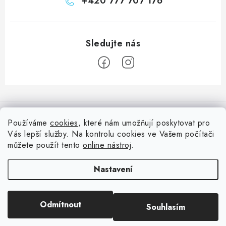
+420 777 707 176
Z
á
Informace pro vás
p
Používáme
cookies
, které nám umožňují poskytovat pro
a
Vás lepší služby. Na kontrolu cookies ve Vašem počítači
Doprava
Nepřehlédněte
t
můžete použít tento
online nástroj
.
Kontakty
í
Blog s nápady a návody
Facebook
Nastavení
Moje objednávka
Slovník pojmů, české návody
Oblíbené ♥️
Copyright 2026
HuráPapír.cz
. Všechna práva vyhrazena.
Upravit nastavení
Hurá TÝM
Odmítnout
Souhlasím
cookies
Hodnocení obchodu
Reklamace a vrácení zboží
Vytvořil Shoptet