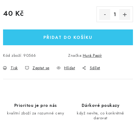
40 Kč
Měrná cena:
PŘIDAT DO KOŠÍKU
Kód zboží:
90566
Značka:
Hurá Papír
Tisk
Zeptat se
Hlídat
Sdílet
Prioritou je pro nás
Dárkové poukazy
kvalitní zboží za rozumné ceny
když nevíte, co konkrétně
darovat