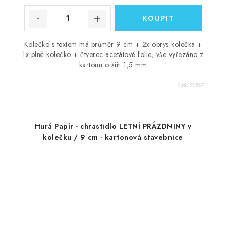
Kolečko s textem má průměr 9 cm + 2x obrys kolečka +
1x plné kolečko + čtverec acetátové folie; vše vyřezáno z
kartonu o šíři 1,5 mm
Kód:
90567
Hurá Papír - chrastidlo LETNÍ PRÁZDNINY v
kolečku / 9 cm - kartonová stavebnice