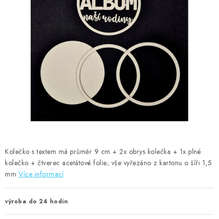
MOJE OBJEDNÁVKA
ZNAČKY
Doprava
Kontakty
Moje objednávka
Oblíbené ♥️
Hodnocení obchodu
Obchodní podmínky
Podmínky ochrany osobních údajů
Ověřování recenzí
Jak nakupovat
Kolečko s textem má průměr 9 cm + 2x obrys kolečka + 1x plné
kolečko + čtverec acetátové folie; vše vyřezáno z kartonu o šíři 1,5
mm
Více informací
výroba do 24 hodin