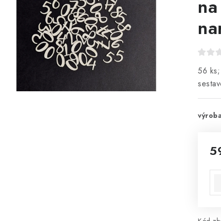
na
na
56 ks;
sestav
výroba
5
Mě