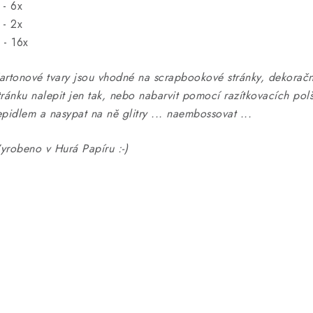
 - 6x
 - 2x
 - 16x
artonové tvary jsou vhodné na scrapbookové stránky, dekorač
tránku nalepit jen tak, nebo nabarvit pomocí razítkovacích polšt
epidlem a nasypat na ně glitry ... naembossovat ...
yrobeno v Hurá Papíru :-)