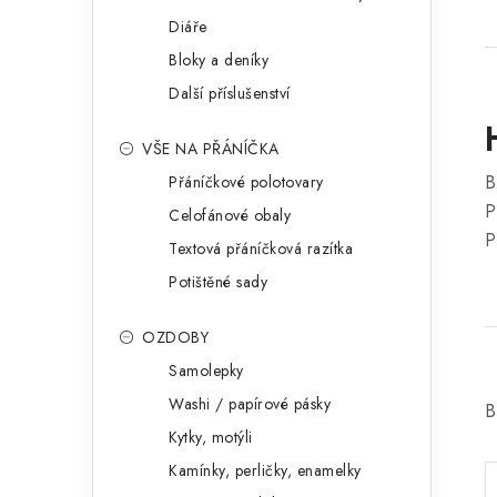
Diáře
Bloky a deníky
Další příslušenství
VŠE NA PŘÁNÍČKA
B
Přáníčkové polotovary
P
Celofánové obaly
P
Textová přáníčková razítka
Potištěné sady
OZDOBY
Samolepky
Washi / papírové pásky
B
Kytky, motýli
Kamínky, perličky, enamelky