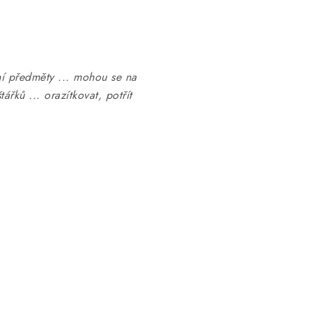
ní předměty ... mohou se na
ářků ... orazítkovat, potřít