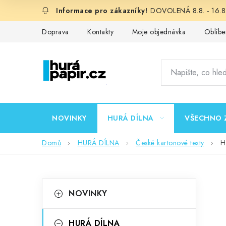
Přejít
DOVOLENÁ 8.8. - 16.8.
na
obsah
Doprava
Kontakty
Moje objednávka
Oblíbe
NOVINKY
HURÁ DÍLNA
VŠECHNO 
Domů
HURÁ DÍLNA
České kartonové texty
H
P
K
Přeskočit
NOVINKY
kategorie
a
o
t
HURÁ DÍLNA