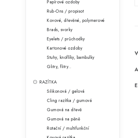
Papírové ozdoby
Rub-Ons / propisot
Kovové, dřevěné, polymerové
Brads, svorky
Eyelets / průchodky
Kartonové ozdoby
Stuhy, knoflíky, bambulky
Glitry, flitry...
RAZÍTKA
E
Silikonová / gelová
Cling razítka / gumová
Gumová na dřevě
Gumová na pěně
Rotační / multifunkční
Kovová razítka