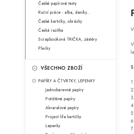
České papírové texty
Ruční práce - alba, deníky...
České kartičky, obrázky
V
Česká razítka
Scrapbooková TRIČKA, zástěry
V
Placky
l
S
VŠECHNO ZBOŽÍ
PAPÍRY A ČTVRTKY, LEPENKY
1
2
Jednobarevné papíry
3
Potištěné papíry
4
Akvarelové papíry
5
Project life kartičky
6
Lepenky
7