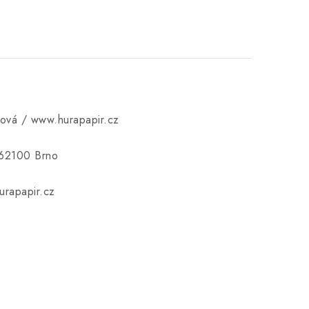
ková / www.hurapapir.cz
 62100 Brno
rapapir.cz