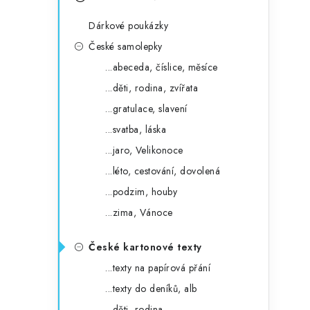
s
e
t
Dárkové poukázky
g
r
České samolepky
o
...abeceda, číslice, měsíce
a
r
...děti, rodina, zvířata
n
i
...gratulace, slavení
e
n
...svatba, láska
í
...jaro, Velikonoce
...léto, cestování, dovolená
p
...podzim, houby
a
...zima, Vánoce
n
České kartonové texty
e
...texty na papírová přání
l
...texty do deníků, alb
...děti, rodina