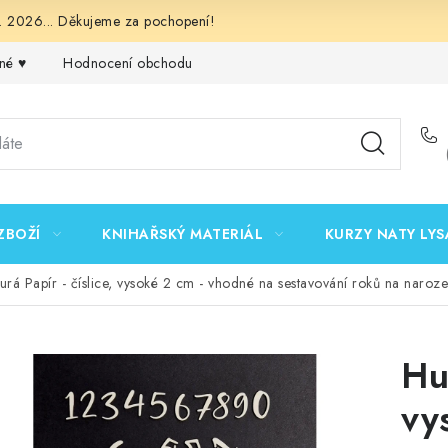
 2026... Děkujeme za pochopení!
né ♥️
Hodnocení obchodu
Obchodní podmínky
Podmínk
ZBOŽÍ
KNIHAŘSKÝ MATERIÁL
KURZY NATY LYS
urá Papír - číslice, vysoké 2 cm - vhodné na sestavování roků na naroz
Hur
vy