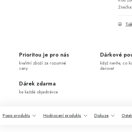
Kód zbo
Značka
Tis
Prioritou je pro nás
Dárkové po
kvalitní zboží za rozumné
když nevíte, co k
ceny
darovat
Dárek zdarma
ke každé objednávce
Popis produktu
Hodnocení produktu
Diskuze
Ostat