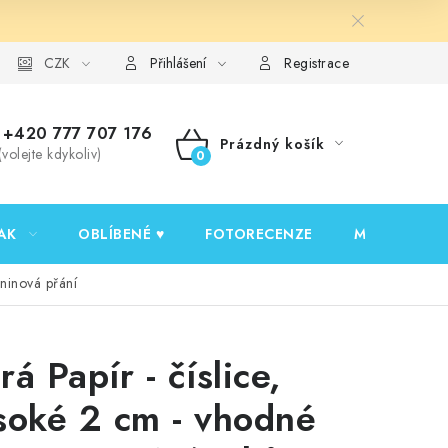
y ochrany osobních údajů
CZK
Ověřování recenzí
Jak nakupovat
Přihlášení
Registrace
+420 777 707 176
Prázdný košík
(volejte kdykoliv)
NÁKUPNÍ
KOŠÍK
AK
OBLÍBENÉ ♥️
FOTORECENZE
MOJE OBJED
eninová přání
á Papír - číslice,
soké 2 cm - vhodné