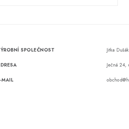
VÝROBNÍ SPOLEČNOST
Jitka Dušá
ADRESA
Ječná 24,
-MAIL
obchod@hu