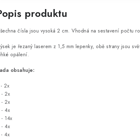
Popis produktu
šechna čísla jsou vysoká 2 cm. Vhodná na sestavení počtu rok
ýsek je řezaný laserem z 1,5 mm lepenky, obě strany jsou svět
ehké opálení.
ada obsahuje:
 - 2x
 - 2x
 - 2x
 - 4x
 - 14x
 - 4x
 - 4x