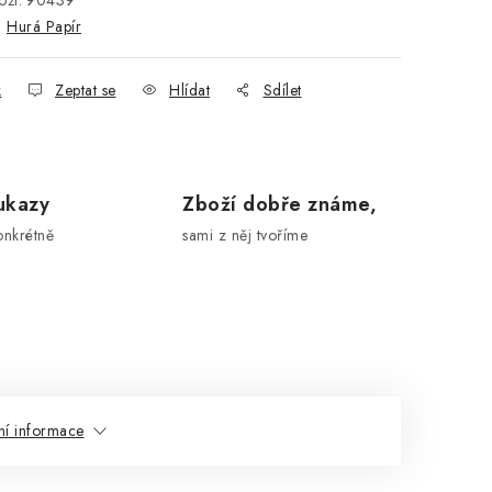
ží:
90439
:
Hurá Papír
k
Zeptat se
Hlídat
Sdílet
ukazy
Zboží dobře známe,
onkrétně
sami z něj tvoříme
ní informace