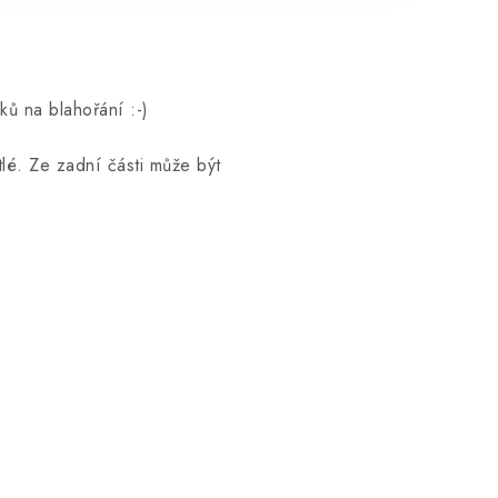
ů na blahořání :-)
lé. Ze zadní části může být