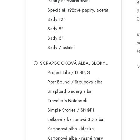
Papíry na vystřihování
8
Speciální, rýžové papíry, acetát
9
0
Sady 12"
Sady 8"
K
Sady 6"
s
Sady / ostatní
l
SCRAPBOOKOVÁ ALBA, BLOKY...
V
Project Life / D-RING
Post Bound / šroubová alba
Snapload binding alba
Traveler´s Notebook
Simple Stories / SN@P!
Látková a kartonová 3D alba
Kartonová alba - klasika
Kartonová alba - různé tvary