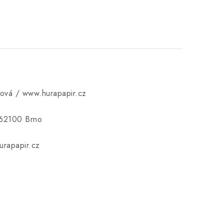
ková / www.hurapapir.cz
 62100 Brno
rapapir.cz