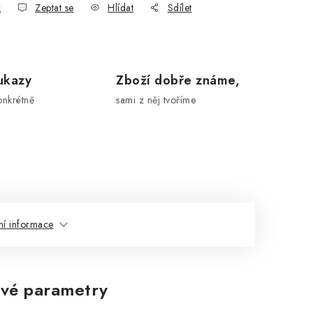
k
Zeptat se
Hlídat
Sdílet
ukazy
Zboží dobře známe,
onkrétně
sami z něj tvoříme
ní informace
vé parametry