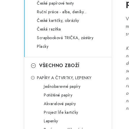
České papírové texty
Ruční práce - alba, deníky...
V
České kartičky, obrázky
m
Česká razítka
s
Scrapbooková TRIČKA, zástěry
Placky
K
n
d
VŠECHNO ZBOŽÍ
s
PAPÍRY A ČTVRTKY, LEPENKY
n
r
Jednobarevné papíry
o
Potištěné papíry
n
Akvarelové papíry
n
Project life kartičky
Lepenky