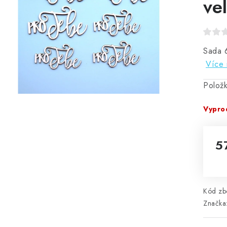
vel
Sada 6
Více 
Polož
Vypro
5
Mě
Kód zbo
Značka