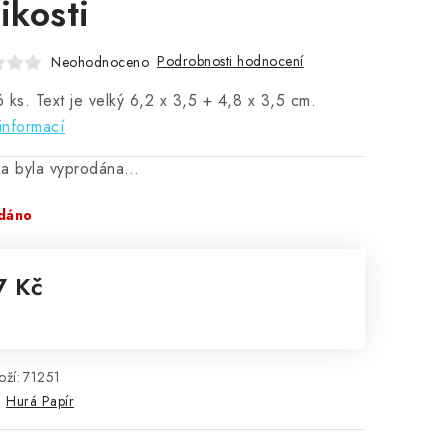
ikosti
Podrobnosti hodnocení
Neohodnoceno
 ks. Text je velký 6,2 x 3,5 + 4,8 x 3,5 cm.
informací
ka byla vyprodána…
dáno
7 Kč
rná cena:
ží:
71251
:
Hurá Papír