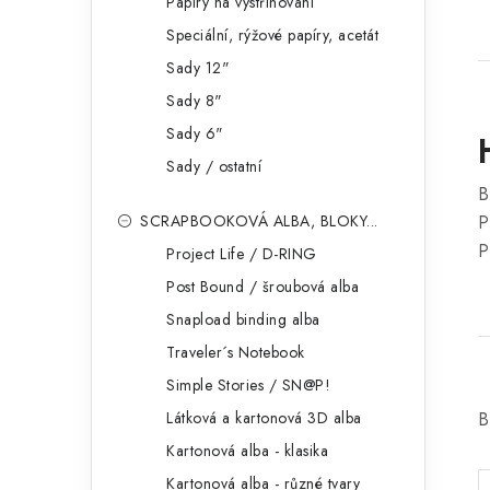
Papíry na vystřihování
Speciální, rýžové papíry, acetát
Sady 12"
Sady 8"
Sady 6"
Sady / ostatní
B
SCRAPBOOKOVÁ ALBA, BLOKY...
P
P
Project Life / D-RING
Post Bound / šroubová alba
Snapload binding alba
Traveler´s Notebook
Simple Stories / SN@P!
Látková a kartonová 3D alba
B
Kartonová alba - klasika
Kartonová alba - různé tvary