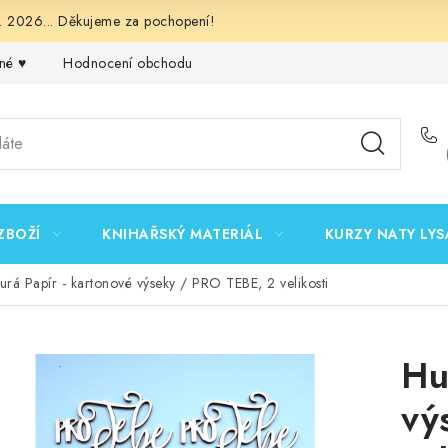
 2026... Děkujeme za pochopení!
né ♥️
Hodnocení obchodu
Obchodní podmínky
Podmínk
ZBOŽÍ
KNIHAŘSKÝ MATERIÁL
KURZY NATY LYS
urá Papír - kartonové výseky / PRO TEBE, 2 velikosti
Hu
vý