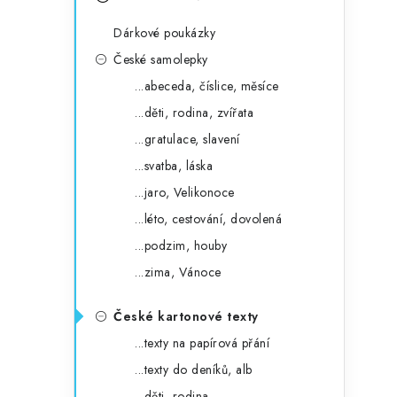
s
e
t
Dárkové poukázky
g
r
České samolepky
o
...abeceda, číslice, měsíce
a
r
...děti, rodina, zvířata
n
i
...gratulace, slavení
e
n
...svatba, láska
í
...jaro, Velikonoce
...léto, cestování, dovolená
p
...podzim, houby
a
...zima, Vánoce
n
České kartonové texty
e
...texty na papírová přání
l
...texty do deníků, alb
...děti, rodina