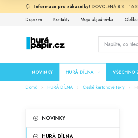
Přejít
DOVOLENÁ 8.8. - 16.8.
na
obsah
Doprava
Kontakty
Moje objednávka
Oblíbe
NOVINKY
HURÁ DÍLNA
VŠECHNO 
Domů
HURÁ DÍLNA
České kartonové texty
H
P
K
Přeskočit
NOVINKY
kategorie
a
o
t
HURÁ DÍLNA