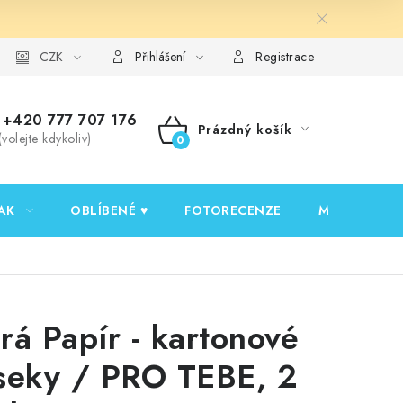
y ochrany osobních údajů
CZK
Ověřování recenzí
Jak nakupovat
Přihlášení
Registrace
+420 777 707 176
Prázdný košík
(volejte kdykoliv)
NÁKUPNÍ
KOŠÍK
AK
OBLÍBENÉ ♥️
FOTORECENZE
MOJE OBJED
rá Papír - kartonové
seky / PRO TEBE, 2