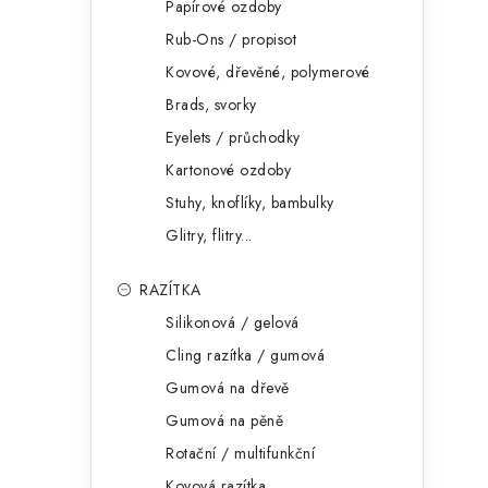
Papírové ozdoby
Rub-Ons / propisot
Kovové, dřevěné, polymerové
Brads, svorky
Eyelets / průchodky
Kartonové ozdoby
Stuhy, knoflíky, bambulky
Glitry, flitry...
RAZÍTKA
Silikonová / gelová
Cling razítka / gumová
Gumová na dřevě
Gumová na pěně
Rotační / multifunkční
Kovová razítka