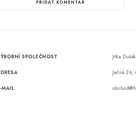
PŘIDAT KOMENTÁŘ
VÝROBNÍ SPOLEČNOST
Jitka Dušá
ADRESA
Ječná 24,
-MAIL
obchod@hu