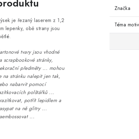
produktu
Značka
ýsek je řezaný laserem z 1,2
Téma moti
m lepenky, obě strany jsou
větlé.
artonové tvary jsou vhodné
a scrapbookové stránky,
ekorační předměty ... mohou
e na stránku nalepit jen tak,
ebo nabarvit pomocí
azítkovacích polštářků ...
razítkovat, potřít lepidlem a
asypat na ně glitry ...
aembossovat ...