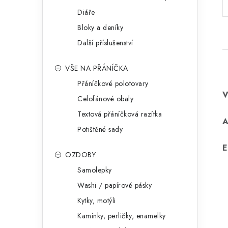
Diáře
Bloky a deníky
Další příslušenství
VŠE NA PŘÁNÍČKA
Přáníčkové polotovary
Celofánové obaly
Textová přáníčková razítka
Potištěné sady
E
OZDOBY
Samolepky
Washi / papírové pásky
Kytky, motýli
Kamínky, perličky, enamelky