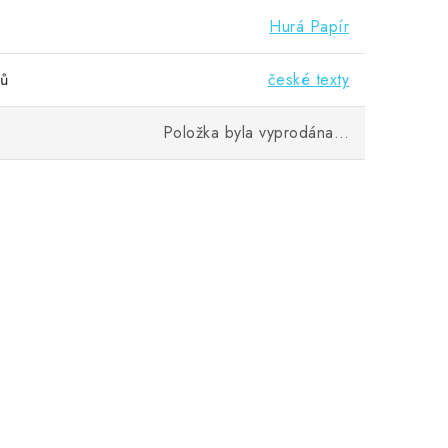
Hurá Papír
vů
české texty
Položka byla vyprodána…