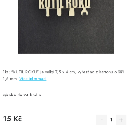
MOJE OBJEDNÁVKA
ZNAČKY
Doprava
Kontakty
Moje objednávka
Oblíbené ♥️
Hodnocení obchodu
Obchodní podmínky
Podmínky ochrany osobních údajů
Ověřování recenzí
Jak nakupovat
1ks; "KUTIL ROKU" je velký 7,5 x 4 cm, vyřezáno z kartonu o šíři
1,5 mm.
Více informací
výroba do 24 hodin
15 Kč
Měrná cena: