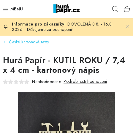
Přejít
Hleda
na
obsah
DOVOLENÁ 8.8. - 16.8.
NOVINKY
2026... Děkujeme za pochopení!
HURÁ DÍLNA
České kartonové texty
VŠECHNO ZBOŽÍ
Hurá Papír - KUTIL ROKU / 7,4
x 4 cm - kartonový nápis
KNIHAŘSKÝ MATERIÁL
Podrobnosti hodnocení
Neohodnoceno
KURZY NATY LYSAK
OBLÍBENÉ ♥️
FOTORECENZE