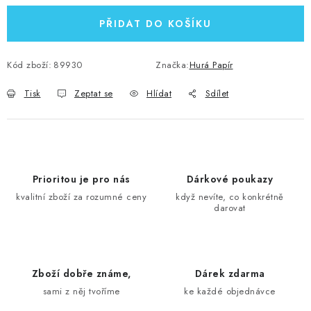
PŘIDAT DO KOŠÍKU
Kód zboží:
89930
Značka:
Hurá Papír
Tisk
Zeptat se
Hlídat
Sdílet
Prioritou je pro nás
Dárkové poukazy
kvalitní zboží za rozumné ceny
když nevíte, co konkrétně
darovat
Zboží dobře známe,
Dárek zdarma
sami z něj tvoříme
ke každé objednávce