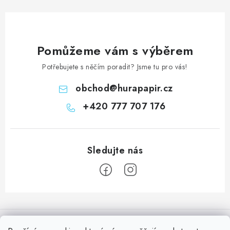
Pomůžeme vám s výběrem
Potřebujete s něčím poradit? Jsme tu pro vás!
obchod
@
hurapapir.cz
+420 777 707 176
Z
á
Informace pro vás
p