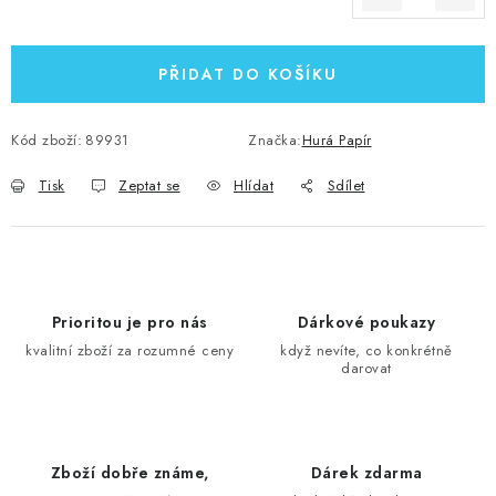
Měrná cena:
PŘIDAT DO KOŠÍKU
Kód zboží:
89931
Značka:
Hurá Papír
Tisk
Zeptat se
Hlídat
Sdílet
Prioritou je pro nás
Dárkové poukazy
kvalitní zboží za rozumné ceny
když nevíte, co konkrétně
darovat
Zboží dobře známe,
Dárek zdarma