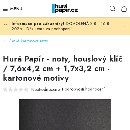
Přejít
Hleda
na
obsah
DOVOLENÁ 8.8. - 16.8.
NOVINKY
2026... Děkujeme za pochopení!
HURÁ DÍLNA
České kartonové texty
VŠECHNO ZBOŽÍ
Hurá Papír - noty, houslový klíč
/ 7,6x4,2 cm + 1,7x3,2 cm -
KNIHAŘSKÝ MATERIÁL
kartonové motivy
KURZY NATY LYSAK
Podrobnosti hodnocení
Neohodnoceno
OBLÍBENÉ ♥️
FOTORECENZE