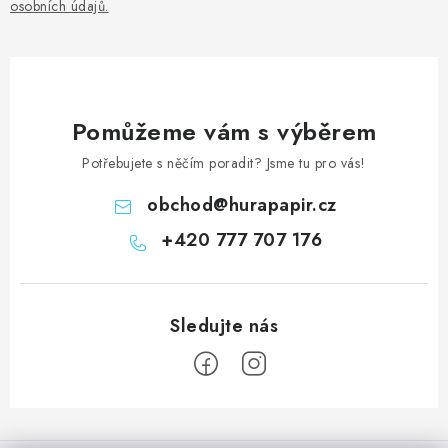
osobních údajů
.
Pomůžeme vám s výběrem
Potřebujete s něčím poradit? Jsme tu pro vás!
obchod
@
hurapapir.cz
+420 777 707 176
Z