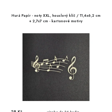
Hurá Papír - noty XXL, houslový klíč / 11,4x6,2 cm
+ 2,7x7 cm - kartonové motivy
28 Kč
výroba do 24 hodin