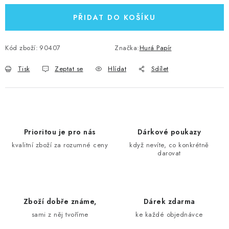
PŘIDAT DO KOŠÍKU
Kód zboží:
90407
Značka:
Hurá Papír
Tisk
Zeptat se
Hlídat
Sdílet
Prioritou je pro nás
Dárkové poukazy
kvalitní zboží za rozumné ceny
když nevíte, co konkrétně
darovat
Zboží dobře známe,
Dárek zdarma
sami z něj tvoříme
ke každé objednávce