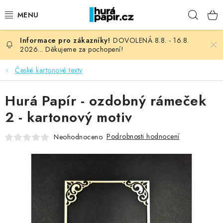
Přejít
Hleda
na
obsah
DOVOLENÁ 8.8. - 16.8.
NOVINKY
2026... Děkujeme za pochopení!
HURÁ DÍLNA
České kartonové texty
VŠECHNO ZBOŽÍ
Hurá Papír - ozdobný rámeček
2 - kartonový motiv
KNIHAŘSKÝ MATERIÁL
Podrobnosti hodnocení
Neohodnoceno
KURZY NATY LYSAK
OBLÍBENÉ ♥️
FOTORECENZE