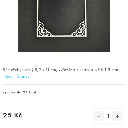
MOJE OBJEDNÁVKA
ZNAČKY
Doprava
Kontakty
Moje objednávka
Oblíbené ♥️
Hodnocení obchodu
Obchodní podmínky
Podmínky ochrany osobních údajů
Ověřování recenzí
Jak nakupovat
Rámeček je velký 8,9 x 11 cm; vyřezáno z kartonu o šíři 1,5 mm.
Více informací
výroba do 24 hodin
25 Kč
Měrná cena: