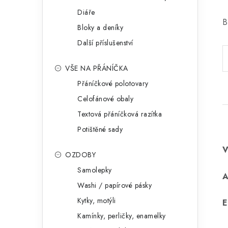
Diáře
B
Bloky a deníky
Další příslušenství
VŠE NA PŘÁNÍČKA
Přáníčkové polotovary
Celofánové obaly
Textová přáníčková razítka
Potištěné sady
OZDOBY
Samolepky
Washi / papírové pásky
Kytky, motýli
E
Kamínky, perličky, enamelky