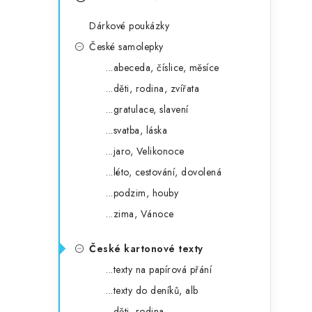
s
e
t
Dárkové poukázky
g
r
České samolepky
o
...abeceda, číslice, měsíce
a
r
...děti, rodina, zvířata
n
i
...gratulace, slavení
e
n
...svatba, láska
í
...jaro, Velikonoce
...léto, cestování, dovolená
p
...podzim, houby
a
...zima, Vánoce
n
České kartonové texty
e
...texty na papírová přání
l
...texty do deníků, alb
...děti, rodina