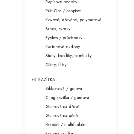
Papírové ozdoby
Rub-Ons / propisot
Kovové, dřevěné, polymerové
Brads, svorky
Eyelets / průchodky
Kartonové ozdoby
Stuhy, knoflíky, bambulky
Glitry, flitry...
RAZÍTKA
Silikonová / gelová
Cling razítka / gumová
Gumová na dřevě
Gumová na pěně
Rotační / multifunkční
Kovová razítka