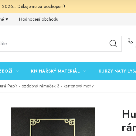
 2026... Děkujeme za pochopení!
né ♥️
Hodnocení obchodu
Obchodní podmínky
Podmínk
ZBOŽÍ
KNIHAŘSKÝ MATERIÁL
KURZY NATY LYS
urá Papír - ozdobný rámeček 3 - kartonový motiv
Hu
rá