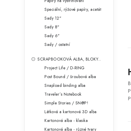
Papíry na vystřihování
Speciální, rýžové papíry, acetát
Sady 12"
Sady 8"
Sady 6"
Sady / ostatní
SCRAPBOOKOVÁ ALBA, BLOKY...
Project Life / D-RING
Post Bound / šroubová alba
B
Snapload binding alba
P
Traveler´s Notebook
P
Simple Stories / SN@P!
Látková a kartonová 3D alba
Kartonová alba - klasika
Kartonová alba - různé tvary