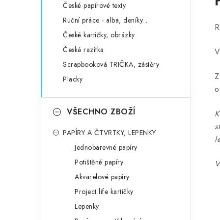
České papírové texty
Ruční práce - alba, deníky...
R
České kartičky, obrázky
Česká razítka
V
Scrapbooková TRIČKA, zástěry
Z
Placky
o
VŠECHNO ZBOŽÍ
K
s
PAPÍRY A ČTVRTKY, LEPENKY
l
Jednobarevné papíry
Potištěné papíry
V
Akvarelové papíry
Project life kartičky
Lepenky