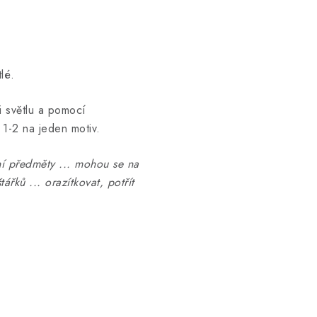
lé.
i světlu a pomocí
 1-2 na jeden motiv.
ní předměty ... mohou se na
ářků ... orazítkovat, potřít