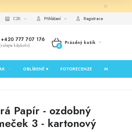
y ochrany osobních údajů
CZK
Ověřování recenzí
Jak nakupovat
Přihlášení
Registrace
+420 777 707 176
Prázdný košík
(volejte kdykoliv)
NÁKUPNÍ
KOŠÍK
AK
OBLÍBENÉ ♥️
FOTORECENZE
MOJE OBJED
rá Papír - ozdobný
meček 3 - kartonový