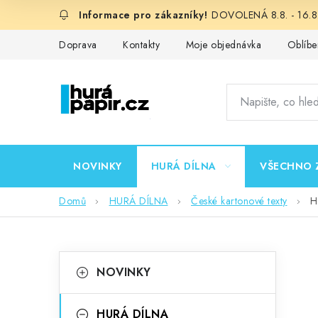
Přejít
DOVOLENÁ 8.8. - 16.8.
na
obsah
Doprava
Kontakty
Moje objednávka
Oblíbe
NOVINKY
HURÁ DÍLNA
VŠECHNO 
Domů
HURÁ DÍLNA
České kartonové texty
H
P
K
Přeskočit
NOVINKY
kategorie
a
o
t
HURÁ DÍLNA