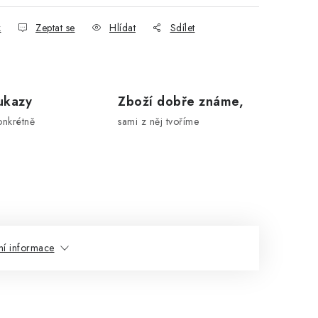
k
Zeptat se
Hlídat
Sdílet
ukazy
Zboží dobře známe,
onkrétně
sami z něj tvoříme
ní informace