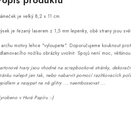
Popis produktu
ámeček je velký 8,2 x 11 cm.
ýsek je řezaný laserem z 1,5 mm lepenky, obě strany jsou svět
 archu motivy lehce "vyloupete". Doporučujeme kouknout prot
dlamovacího nožíku obrázky uvolnit. Spojů není moc, většinou
artonové tvary jsou vhodné na scrapbookové stránky, dekorač
tránku nalepit jen tak, nebo nabarvit pomocí razítkovacích polšt
epidlem a nasypat na ně glitry ... naembossovat ...
yrobeno v Hurá Papíru :-)