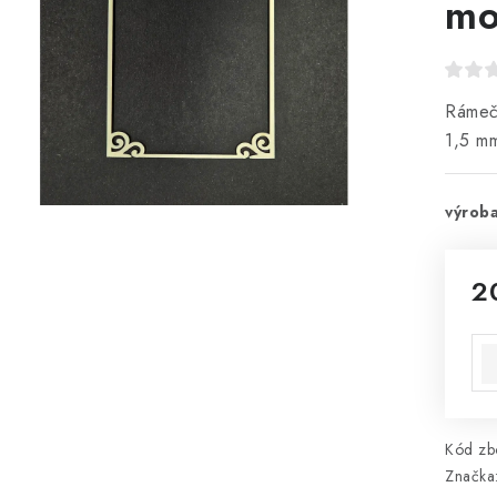
mo
Rámeče
1,5 m
výroba
2
Mě
Kód zbo
Značka