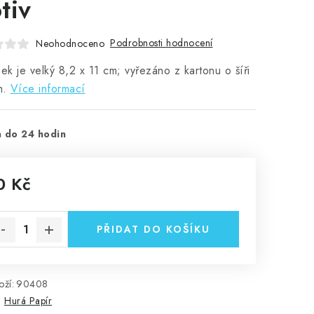
tiv
Podrobnosti hodnocení
Neohodnoceno
k je velký 8,2 x 11 cm; vyřezáno z kartonu o šíři
m.
Více informací
 do 24 hodin
0 Kč
rná cena:
PŘIDAT DO KOŠÍKU
ží:
90408
:
Hurá Papír