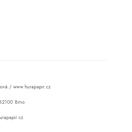
ková / www.hurapapir.cz
 62100 Brno
rapapir.cz