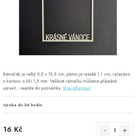
MOJE OBJEDNÁVKA
ZNAČKY
Doprava
Kontakty
Moje objednávka
Oblíbené ♥️
Hodnocení obchodu
Obchodní podmínky
Podmínky ochrany osobních údajů
Ověřování recenzí
Jak nakupovat
Rámeček je velký 9,5 x 13,5 cm, písmo je vysoké 1,1 cm; vyřezáno
z kartonu o šíři 1,5 mm. Velikost rámečku můžeme případně
upravit... napište do poznámky.
Více informací
výroba do 24 hodin
16 Kč