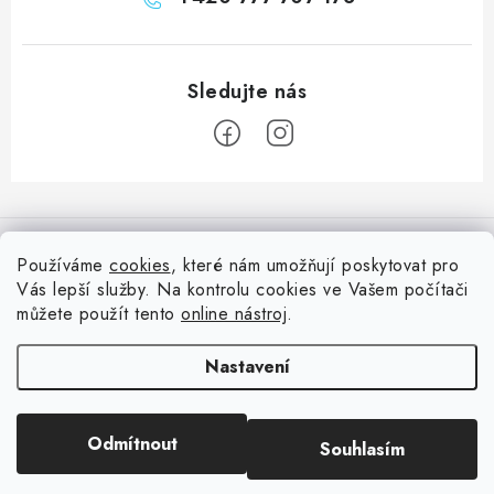
Z
á
Informace pro vás
p
Používáme
cookies
, které nám umožňují poskytovat pro
a
Vás lepší služby. Na kontrolu cookies ve Vašem počítači
Doprava
Nepřehlédněte
t
můžete použít tento
online nástroj
.
Kontakty
í
Blog s nápady a návody
Facebook
Nastavení
Moje objednávka
Slovník pojmů, české návody
Oblíbené ♥️
Copyright 2026
HuráPapír.cz
. Všechna práva vyhrazena.
Upravit nastavení
Hurá TÝM
Odmítnout
Souhlasím
cookies
Hodnocení obchodu
Reklamace a vrácení zboží
Vytvořil Shoptet