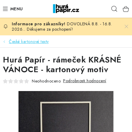
Přejít
Hleda
na
obsah
DOVOLENÁ 8.8. - 16.8.
NOVINKY
2026... Děkujeme za pochopení!
HURÁ DÍLNA
České kartonové texty
VŠECHNO ZBOŽÍ
Hurá Papír - rámeček KRÁSNÉ
VÁNOCE - kartonový motiv
KNIHAŘSKÝ MATERIÁL
Podrobnosti hodnocení
Neohodnoceno
KURZY NATY LYSAK
OBLÍBENÉ ♥️
FOTORECENZE