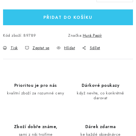
Měrná cena:
PŘIDAT DO KOŠÍKU
Kód zboží:
89789
Značka:
Hurá Papír
Tisk
Zeptat se
Hlídat
Sdílet
Prioritou je pro nás
Dárkové poukazy
kvalitní zboží za rozumné ceny
když nevíte, co konkrétně
darovat
Zboží dobře známe,
Dárek zdarma
sami z něj tvoříme
ke každé objednávce