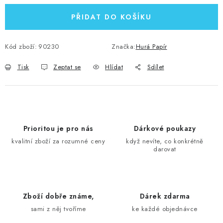
PŘIDAT DO KOŠÍKU
Kód zboží:
90230
Značka:
Hurá Papír
Tisk
Zeptat se
Hlídat
Sdílet
Prioritou je pro nás
Dárkové poukazy
kvalitní zboží za rozumné ceny
když nevíte, co konkrétně
darovat
Zboží dobře známe,
Dárek zdarma
sami z něj tvoříme
ke každé objednávce