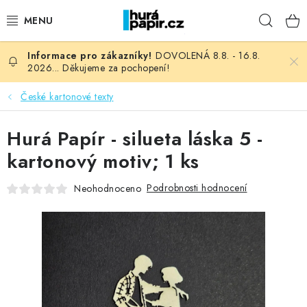
Přejít
Hleda
na
obsah
DOVOLENÁ 8.8. - 16.8.
NOVINKY
2026... Děkujeme za pochopení!
HURÁ DÍLNA
České kartonové texty
VŠECHNO ZBOŽÍ
Hurá Papír - silueta láska 5 -
kartonový motiv; 1 ks
KNIHAŘSKÝ MATERIÁL
Podrobnosti hodnocení
Neohodnoceno
KURZY NATY LYSAK
OBLÍBENÉ ♥️
FOTORECENZE