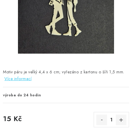
MOJE OBJEDNÁVKA
ZNAČKY
Doprava
Kontakty
Moje objednávka
Oblíbené ♥️
Hodnocení obchodu
Obchodní podmínky
Podmínky ochrany osobních údajů
Ověřování recenzí
Jak nakupovat
Motiv páru je velký 4,4 x 6 cm; vyřezáno z kartonu o šíři 1,5 mm.
Více informací
výroba do 24 hodin
15 Kč
Měrná cena: