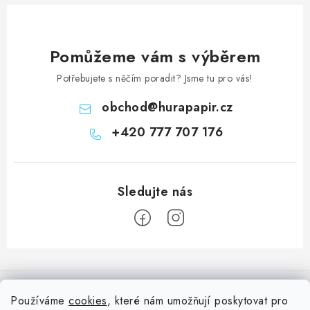
Pomůžeme vám s výběrem
Potřebujete s něčím poradit? Jsme tu pro vás!
obchod
@
hurapapir.cz
+420 777 707 176
Z
á
Informace pro vás
p
Používáme
cookies
, které nám umožňují poskytovat pro