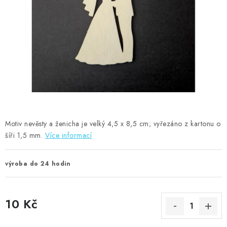
MOJE OBJEDNÁVKA
ZNAČKY
Doprava
Kontakty
Moje objednávka
Oblíbené ♥️
Hodnocení obchodu
Obchodní podmínky
Podmínky ochrany osobních údajů
Ověřování recenzí
Jak nakupovat
Motiv nevěsty a ženicha je velký 4,5 x 8,5 cm; vyřezáno z kartonu o
šíři 1,5 mm.
Více informací
výroba do 24 hodin
10 Kč
Měrná cena: