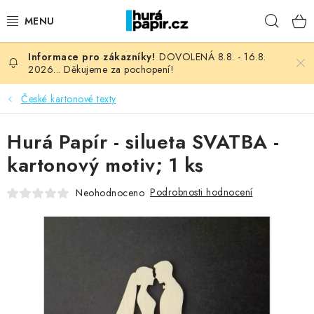
Přejít
Hleda
na
obsah
DOVOLENÁ 8.8. - 16.8.
NOVINKY
2026... Děkujeme za pochopení!
HURÁ DÍLNA
České kartonové texty
VŠECHNO ZBOŽÍ
Hurá Papír - silueta SVATBA -
kartonový motiv; 1 ks
KNIHAŘSKÝ MATERIÁL
Podrobnosti hodnocení
Neohodnoceno
KURZY NATY LYSAK
OBLÍBENÉ ♥️
FOTORECENZE