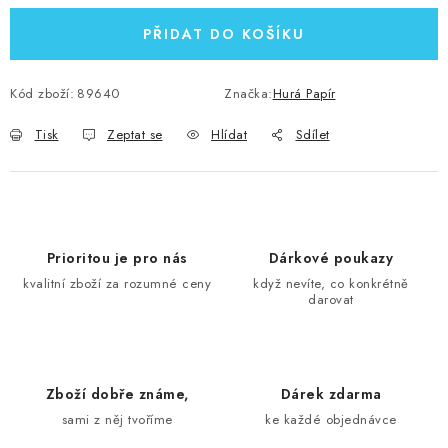
PŘIDAT DO KOŠÍKU
Kód zboží:
89640
Značka:
Hurá Papír
Tisk
Zeptat se
Hlídat
Sdílet
Prioritou je pro nás
Dárkové poukazy
kvalitní zboží za rozumné ceny
když nevíte, co konkrétně
darovat
Zboží dobře známe,
Dárek zdarma
sami z něj tvoříme
ke každé objednávce