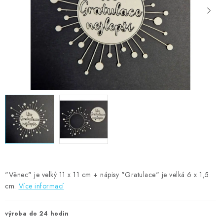
MOJE OBJEDNÁVKA
ZNAČKY
Doprava
Kontakty
Moje objednávka
Oblíbené ♥️
Hodnocení obchodu
Obchodní podmínky
Podmínky ochrany osobních údajů
Ověřování recenzí
Jak nakupovat
"Věnec" je velký 11 x 11 cm + nápisy "Gratulace" je velká 6 x 1,5
cm.
Více informací
výroba do 24 hodin