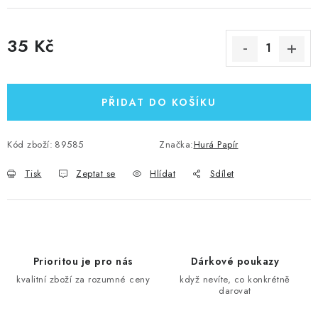
35 Kč
Měrná cena:
PŘIDAT DO KOŠÍKU
Kód zboží:
89585
Značka:
Hurá Papír
Tisk
Zeptat se
Hlídat
Sdílet
Prioritou je pro nás
Dárkové poukazy
kvalitní zboží za rozumné ceny
když nevíte, co konkrétně
darovat