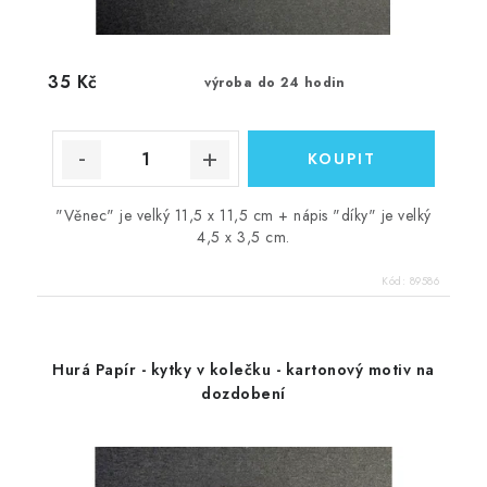
35 Kč
výroba do 24 hodin
"Věnec" je velký 11,5 x 11,5 cm + nápis "díky" je velký
4,5 x 3,5 cm.
Kód:
89586
Hurá Papír - kytky v kolečku - kartonový motiv na
dozdobení