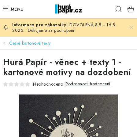
Přejít
Hleda
na
obsah
DOVOLENÁ 8.8. - 16.8.
NOVINKY
2026... Děkujeme za pochopení!
HURÁ DÍLNA
České kartonové texty
VŠECHNO ZBOŽÍ
Hurá Papír - věnec + texty 1 -
kartonové motivy na dozdobení
KNIHAŘSKÝ MATERIÁL
Podrobnosti hodnocení
Neohodnoceno
KURZY NATY LYSAK
OBLÍBENÉ ♥️
FOTORECENZE