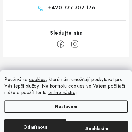
+420 777 707 176
Z
á
Informace pro vás
p
Používáme
cookies
, které nám umožňují poskytovat pro
a
Vás lepší služby. Na kontrolu cookies ve Vašem počítači
Doprava
Nepřehlédněte
t
můžete použít tento
online nástroj
.
Kontakty
í
Blog s nápady a návody
Facebook
Nastavení
Moje objednávka
Slovník pojmů, české návody
Oblíbené ♥️
Copyright 2026
HuráPapír.cz
. Všechna práva vyhrazena.
Upravit nastavení
Hurá TÝM
Odmítnout
Souhlasím
cookies
Hodnocení obchodu