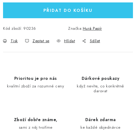
PŘIDAT DO KOŠÍKU
Kód zboží:
90236
Značka:
Hurá Papír
Tisk
Zeptat se
Hlídat
Sdílet
Prioritou je pro nás
Dárkové poukazy
kvalitní zboží za rozumné ceny
když nevíte, co konkrétně
darovat
Zboží dobře známe,
Dárek zdarma
sami z něj tvoříme
ke každé objednávce