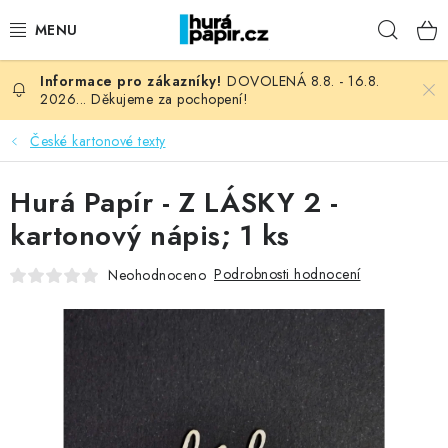
Přejít
Hleda
na
obsah
DOVOLENÁ 8.8. - 16.8.
NOVINKY
2026... Děkujeme za pochopení!
HURÁ DÍLNA
České kartonové texty
VŠECHNO ZBOŽÍ
Hurá Papír - Z LÁSKY 2 -
kartonový nápis; 1 ks
KNIHAŘSKÝ MATERIÁL
Podrobnosti hodnocení
Neohodnoceno
KURZY NATY LYSAK
OBLÍBENÉ ♥️
FOTORECENZE