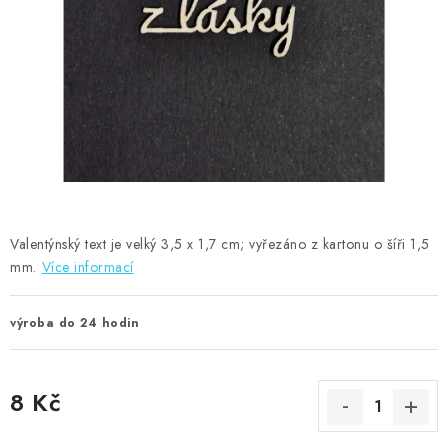
MOJE OBJEDNÁVKA
ZNAČKY
Doprava
Kontakty
Moje objednávka
Oblíbené ♥️
Hodnocení obchodu
Obchodní podmínky
Podmínky ochrany osobních údajů
Ověřování recenzí
Jak nakupovat
Valentýnský text je velký 3,5 x 1,7 cm; vyřezáno z kartonu o šíři 1,5
mm.
Více informací
výroba do 24 hodin
8 Kč
Měrná cena: