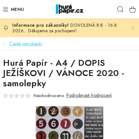
Přejít
Hleda
na
obsah
DOVOLENÁ 8.8. - 16.8.
NOVINKY
2026... Děkujeme za pochopení!
HURÁ DÍLNA
České samolepky
VŠECHNO ZBOŽÍ
Hurá Papír - A4 / DOPIS
JEŽÍŠKOVI / VÁNOCE 2020 -
KNIHAŘSKÝ MATERIÁL
samolepky
KURZY NATY LYSAK
Podrobnosti hodnocení
Neohodnoceno
OBLÍBENÉ ♥️
FOTORECENZE