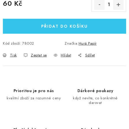
60 Kč
Měrná cena:
PŘIDAT DO KOŠÍKU
Kód zboží:
78002
Značka:
Hurá Papír
Tisk
Zeptat se
Hlídat
Sdílet
Prioritou je pro nás
Dárkové poukazy
kvalitní zboží za rozumné ceny
když nevíte, co konkrétně
darovat