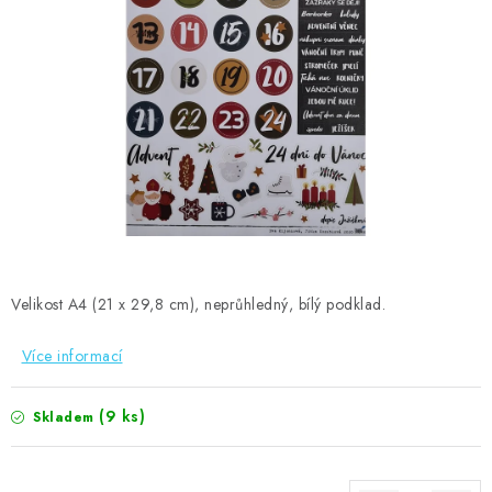
MOJE OBJEDNÁVKA
ZNAČKY
Doprava
Kontakty
Moje objednávka
Oblíbené ♥️
Hodnocení obchodu
Obchodní podmínky
Podmínky ochrany osobních údajů
Ověřování recenzí
Jak nakupovat
Velikost A4 (21 x 29,8 cm), neprůhledný, bílý podklad.
Více informací
(9 ks)
Skladem