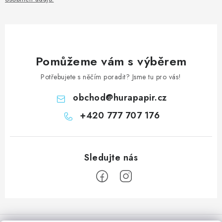
Pomůžeme vám s výběrem
Potřebujete s něčím poradit? Jsme tu pro vás!
obchod
@
hurapapir.cz
+420 777 707 176
Z
á