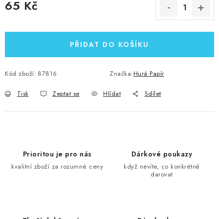
65 Kč
Měrná cena:
PŘIDAT DO KOŠÍKU
Kód zboží:
87816
Značka:
Hurá Papír
Tisk
Zeptat se
Hlídat
Sdílet
Prioritou je pro nás
Dárkové poukazy
kvalitní zboží za rozumné ceny
když nevíte, co konkrétně
darovat