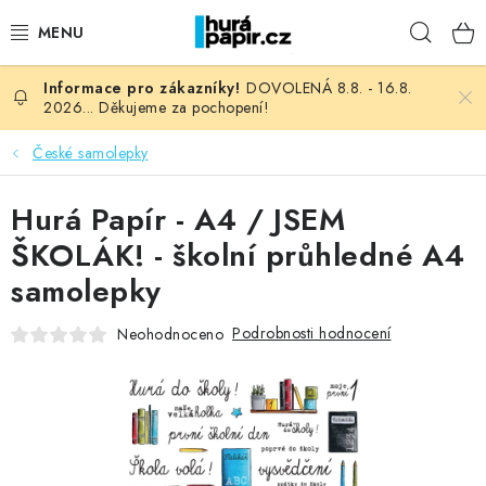
Přejít
Hleda
na
obsah
DOVOLENÁ 8.8. - 16.8.
NOVINKY
2026... Děkujeme za pochopení!
HURÁ DÍLNA
České samolepky
VŠECHNO ZBOŽÍ
Hurá Papír - A4 / JSEM
ŠKOLÁK! - školní průhledné A4
KNIHAŘSKÝ MATERIÁL
samolepky
KURZY NATY LYSAK
Podrobnosti hodnocení
Neohodnoceno
OBLÍBENÉ ♥️
FOTORECENZE