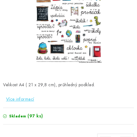
MOJE OBJEDNÁVKA
ZNAČKY
Doprava
Kontakty
Moje objednávka
Oblíbené ♥️
Hodnocení obchodu
Obchodní podmínky
Podmínky ochrany osobních údajů
Ověřování recenzí
Jak nakupovat
Velikost A4 ( 21 x 29,8 cm), průhledný podklad.
Více informací
(97 ks)
Skladem