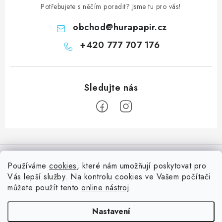
Potřebujete s něčím poradit? Jsme tu pro vás!
obchod
@
hurapapir.cz
+420 777 707 176
Z
á
Informace pro vás
p
Používáme
cookies
, které nám umožňují poskytovat pro
a
Vás lepší služby. Na kontrolu cookies ve Vašem počítači
Doprava
Nepřehlédněte
t
můžete použít tento
online nástroj
.
Kontakty
í
Blog s nápady a návody
Facebook
Nastavení
Moje objednávka
Slovník pojmů, české návody