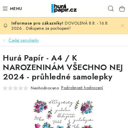
Přejít
Hleda
na
obsah
DOVOLENÁ 8.8. - 16.8.
NOVINKY
2026... Děkujeme za pochopení!
HURÁ DÍLNA
České samolepky
VŠECHNO ZBOŽÍ
Hurá Papír - A4 / K
NAROZENINÁM VŠECHNO NEJ
KNIHAŘSKÝ MATERIÁL
2024 - průhledné samolepky
KURZY NATY LYSAK
Podrobnosti hodnocení
Neohodnoceno
OBLÍBENÉ ♥️
FOTORECENZE