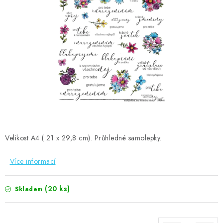
MOJE OBJEDNÁVKA
ZNAČKY
Doprava
Kontakty
Moje objednávka
Oblíbené ♥️
Hodnocení obchodu
Obchodní podmínky
Podmínky ochrany osobních údajů
Ověřování recenzí
Jak nakupovat
Velikost A4 ( 21 x 29,8 cm). Průhledné samolepky.
Více informací
(20 ks)
Skladem