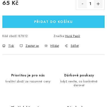
65 Kč
Měrná cena:
PŘIDAT DO KOŠÍKU
Kód zboží:
87812
Značka:
Hurá Papír
Tisk
Zeptat se
Hlídat
Sdílet
Prioritou je pro nás
Dárkové poukazy
kvalitní zboží za rozumné ceny
když nevíte, co konkrétně
darovat