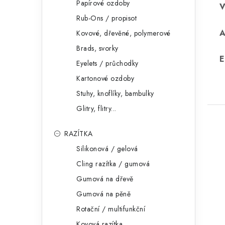
Papírové ozdoby
Rub-Ons / propisot
Kovové, dřevěné, polymerové
Brads, svorky
E
Eyelets / průchodky
Kartonové ozdoby
Stuhy, knoflíky, bambulky
Glitry, flitry...
RAZÍTKA
Silikonová / gelová
Cling razítka / gumová
Gumová na dřevě
Gumová na pěně
Rotační / multifunkční
Kovová razítka