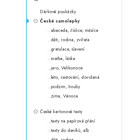
s
e
t
Dárkové poukázky
g
r
České samolepky
o
...abeceda, číslice, měsíce
a
r
...děti, rodina, zvířata
n
i
...gratulace, slavení
e
n
...svatba, láska
í
...jaro, Velikonoce
...léto, cestování, dovolená
p
...podzim, houby
a
...zima, Vánoce
n
České kartonové texty
e
...texty na papírová přání
l
...texty do deníků, alb
...děti, rodina