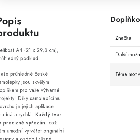
Popis
Doplňko
produktu
Značka
elikost A4 (21 x 29,8 cm),
Další možn
růhledný podklad.
aše průhledné české
Téma moti
amolepky jsou skvělým
oplňkem pro vaše výtvarné
rojekty! Díky samolepícímu
ovrchu je jejich aplikace
nadná a rychlá.
Každý tvar
e precizně vyřezán
, což
ám umožní vytvářet originální
esigny a ozdobit různé