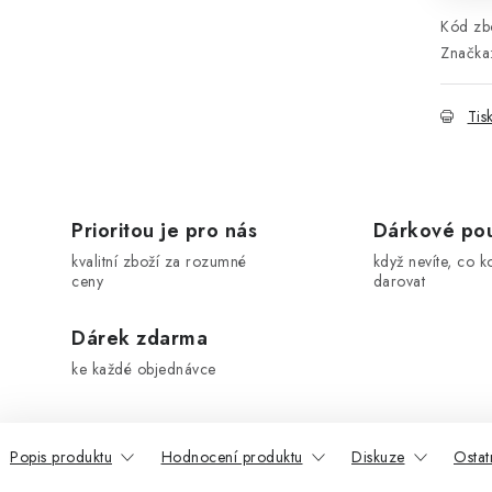
Kód zbo
Značka
Tis
Prioritou je pro nás
Dárkové po
kvalitní zboží za rozumné
když nevíte, co k
ceny
darovat
Dárek zdarma
ke každé objednávce
Popis produktu
Hodnocení produktu
Diskuze
Ostat