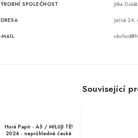
VÝROBNÍ SPOLEČNOST
Jitka Dušá
ADRESA
Ječná 24,
-MAIL
obchod@hu
Související p
Hurá Papír - A5 / MILUJI TĚ!
2024 - neprůhledné české