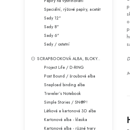
Papíry na vystřihování
p
Speciální, rýžové papíry, acetát
s
Sady 12"
o
Sady 8"
p
Sady 6"
h
s
Sady / ostatní
D
SCRAPBOOKOVÁ ALBA, BLOKY...
Project Life / D-RING
M
Post Bound / šroubová alba
Snapload binding alba
Traveler´s Notebook
Simple Stories / SN@P!
Látková a kartonová 3D alba
Kartonová alba - klasika
Kartonová alba - různé tvary