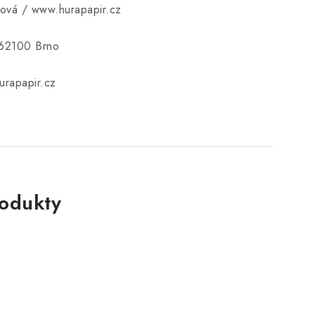
ková / www.hurapapir.cz
 62100 Brno
rapapir.cz
rodukty