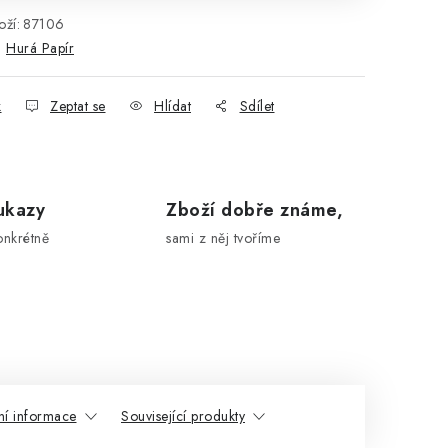
ží:
87106
:
Hurá Papír
k
Zeptat se
Hlídat
Sdílet
ukazy
Zboží dobře známe,
onkrétně
sami z něj tvoříme
ní informace
Související produkty