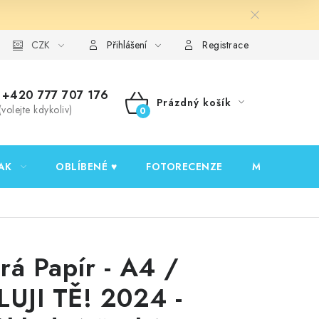
y ochrany osobních údajů
CZK
Ověřování recenzí
Jak nakupovat
Přihlášení
Registrace
+420 777 707 176
Prázdný košík
(volejte kdykoliv)
NÁKUPNÍ
KOŠÍK
AK
OBLÍBENÉ ♥️
FOTORECENZE
MOJE OBJED
rá Papír - A4 /
LUJI TĚ! 2024 -