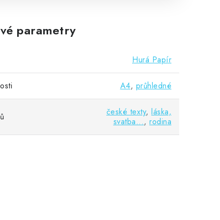
vé parametry
Hurá Papír
osti
A4
,
průhledné
české texty
,
láska,
vů
svatba...
,
rodina