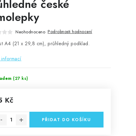
ůhledné české
molepky
Podrobnosti hodnocení
Neohodnoceno
st A4 (21 x 29,8 cm), průhledný podklad.
 informací
ladem
(27 ks)
5 Kč
rná cena:
PŘIDAT DO KOŠÍKU