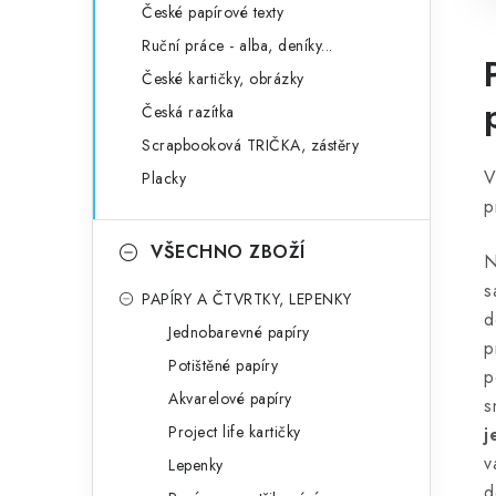
České papírové texty
Ruční práce - alba, deníky...
České kartičky, obrázky
Česká razítka
Scrapbooková TRIČKA, zástěry
V
Placky
p
VŠECHNO ZBOŽÍ
N
s
PAPÍRY A ČTVRTKY, LEPENKY
d
Jednobarevné papíry
p
Potištěné papíry
p
Akvarelové papíry
s
Project life kartičky
j
v
Lepenky
d