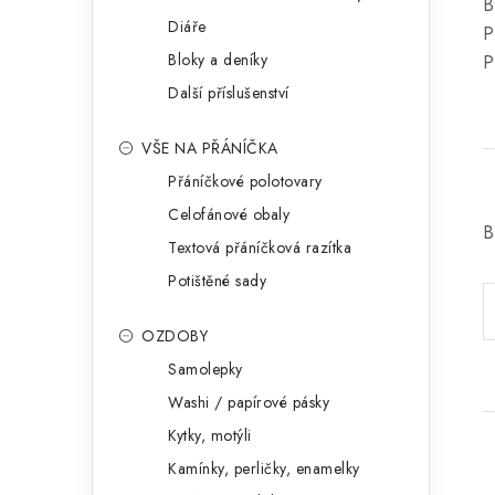
B
Diáře
P
Bloky a deníky
P
Další příslušenství
VŠE NA PŘÁNÍČKA
Přáníčkové polotovary
Celofánové obaly
B
Textová přáníčková razítka
Potištěné sady
OZDOBY
Samolepky
Washi / papírové pásky
Kytky, motýli
Kamínky, perličky, enamelky