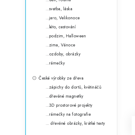
...svatba, láska
...jaro, Velikonoce
...léto, cestování
...podzim, Halloween
...zima, Vánoce
...ozdoby, obrázky
...rámečky
České výrobky ze dřeva
...zápichy do dortů, květináčů
...dřevěné magnetky
...3D prostorové projekty
...rámečky na fotografie
... dřevěné obrázky, krátké texty