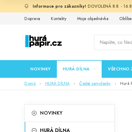
Přejít
DOVOLENÁ 8.8. - 16.8.
na
obsah
Doprava
Kontakty
Moje objednávka
Oblíbe
NOVINKY
HURÁ DÍLNA
VŠECHNO 
Domů
HURÁ DÍLNA
České samolepky
Hurá P
P
K
Přeskočit
NOVINKY
kategorie
a
o
t
HURÁ DÍLNA