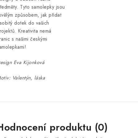
ředměty. Tyto samolepky jsou
kvělým způsobem, jak přidat
sobitý dotek do vašich
rojektů. Kreativita nemá
ranic s našimi českými
amolepkami!
esign Eva Kijonková
otiv: Valentýn, láska
Hodnocení produktu (0)