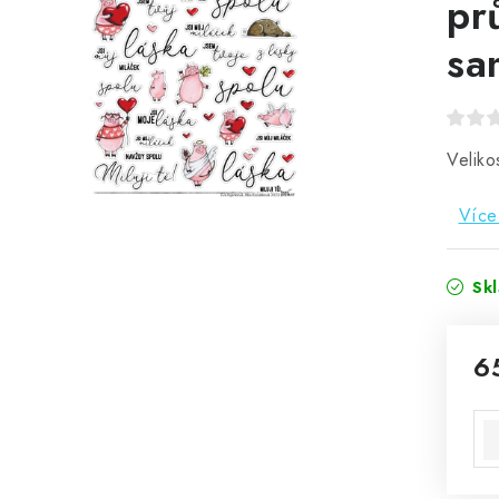
pr
sa
Veliko
Více
Sk
6
Mě