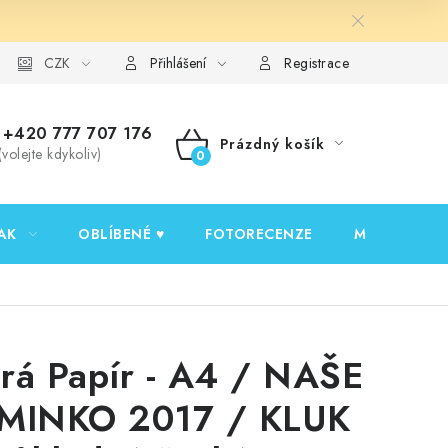
y ochrany osobních údajů
CZK
Ověřování recenzí
Jak nakupovat
Přihlášení
Registrace
+420 777 707 176
Prázdný košík
(volejte kdykoliv)
NÁKUPNÍ
KOŠÍK
AK
OBLÍBENÉ ♥️
FOTORECENZE
MOJE OBJED
rá Papír - A4 / NAŠE
MINKO 2017 / KLUK