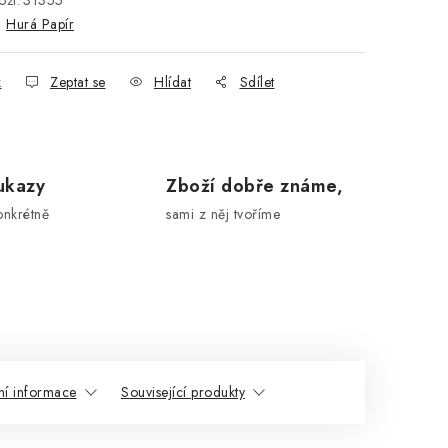
ží:
31355
:
Hurá Papír
k
Zeptat se
Hlídat
Sdílet
ukazy
Zboží dobře známe,
onkrétně
sami z něj tvoříme
ní informace
Související produkty