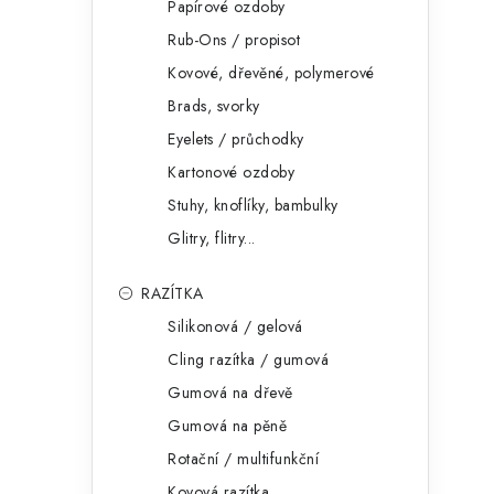
Papírové ozdoby
Rub-Ons / propisot
Kovové, dřevěné, polymerové
Brads, svorky
Eyelets / průchodky
Kartonové ozdoby
Stuhy, knoflíky, bambulky
Glitry, flitry...
RAZÍTKA
Silikonová / gelová
Cling razítka / gumová
Gumová na dřevě
Gumová na pěně
Rotační / multifunkční
Kovová razítka