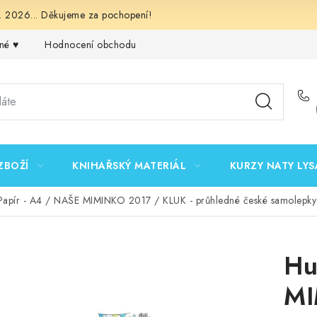
 2026... Děkujeme za pochopení!
né ♥️
Hodnocení obchodu
Obchodní podmínky
Podmínk
ZBOŽÍ
KNIHAŘSKÝ MATERIÁL
KURZY NATY LYS
Papír - A4 / NAŠE MIMINKO 2017 / KLUK - průhledné české samolepky
Hu
MI