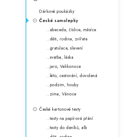
s
e
t
Dárkové poukázky
g
r
České samolepky
o
...abeceda, číslice, měsíce
a
r
...děti, rodina, zvířata
n
i
...gratulace, slavení
e
n
...svatba, láska
í
...jaro, Velikonoce
...léto, cestování, dovolená
p
...podzim, houby
a
...zima, Vánoce
n
České kartonové texty
e
...texty na papírová přání
l
...texty do deníků, alb
...děti, rodina