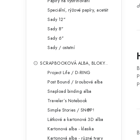
Papíry na vystřihování
d
Speciální, rýžové papíry, acetát
Sady 12"
Sady 8"
Sady 6"
Sady / ostatní
SCRAPBOOKOVÁ ALBA, BLOKY...
B
Project Life / D-RING
P
Post Bound / šroubová alba
P
Snapload binding alba
Traveler´s Notebook
Simple Stories / SN@P!
Látková a kartonová 3D alba
Kartonová alba - klasika
B
Kartonová alba - různé tvary