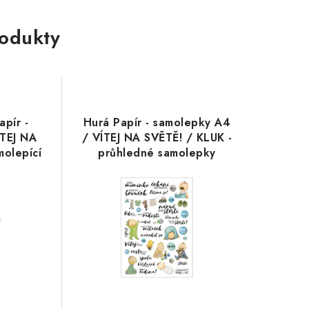
rodukty
apír -
Hurá Papír - samolepky A4
ÍTEJ NA
/ VÍTEJ NA SVĚTĚ! / KLUK -
molepící
průhledné samolepky