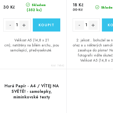
18 Kč
Skladem
30 Kč
Sklade
30 Kč
(352 ks)
Velikost A5 (14,8 x 21
2. jakost... bohužel se 
cm); natištěny na bílém archu, jsou
ořez a u některých samol
samolepící, předvyseknuté.
zasahuje do písma! N
fotografii vidíte skuteč
Velikost A5 (14,8 x 
Kód:
74842
Hurá Papír - A4 / VÍTEJ NA
SVĚTĚ! - samolepky,
miminkovské texty