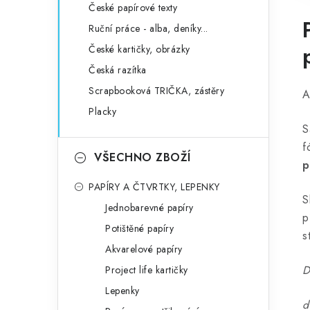
České papírové texty
Ruční práce - alba, deníky...
České kartičky, obrázky
Česká razítka
Scrapbooková TRIČKA, zástěry
A
Placky
S
f
VŠECHNO ZBOŽÍ
p
PAPÍRY A ČTVRTKY, LEPENKY
S
Jednobarevné papíry
p
Potištěné papíry
s
Akvarelové papíry
D
Project life kartičky
Lepenky
d