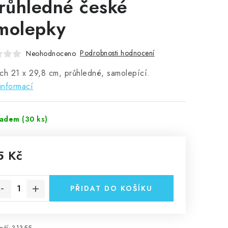
průhledné české
molepky
Podrobnosti hodnocení
Neohodnoceno
ch 21 x 29,8 cm, průhledné, samolepící.
informací
ladem
(30 ks)
5 Kč
rná cena:
PŘIDAT DO KOŠÍKU