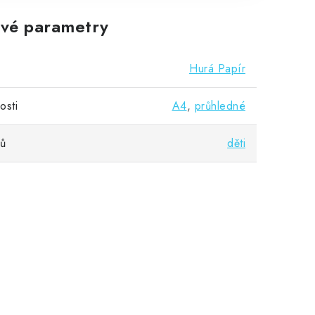
vé parametry
Hurá Papír
osti
A4
,
průhledné
vů
děti