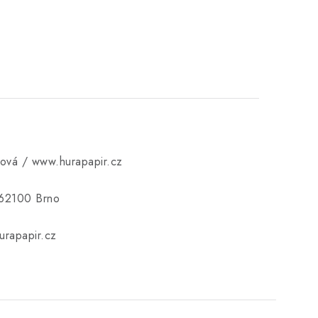
ková / www.hurapapir.cz
 62100 Brno
rapapir.cz