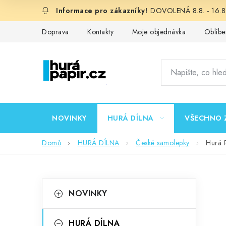
Přejít
DOVOLENÁ 8.8. - 16.8.
na
obsah
Doprava
Kontakty
Moje objednávka
Oblíbe
NOVINKY
HURÁ DÍLNA
VŠECHNO 
Domů
HURÁ DÍLNA
České samolepky
Hurá 
P
K
Přeskočit
NOVINKY
kategorie
a
o
t
HURÁ DÍLNA