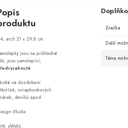
Popis
Doplňko
produktu
Značka
4; arch 21 x 29,8 cm
Další možn
amolepky jsou na průhledné
Téma moti
ólii, jsou samolepící,
ředvyseknuté
.
kvělé na dozdobení
řáníček, scrapbookových
tránek, deníků apod.
esign Ekulka
ítě, dětský,