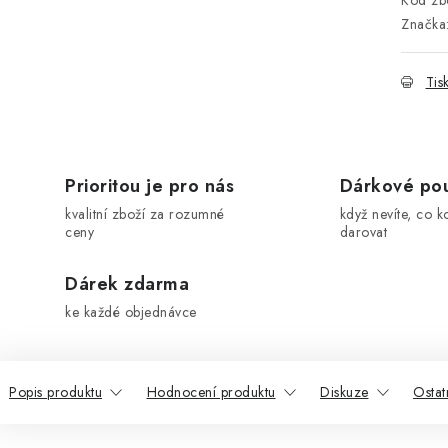
Kód zbo
Značka
Tis
Prioritou je pro nás
Dárkové po
kvalitní zboží za rozumné
když nevíte, co k
ceny
darovat
Dárek zdarma
ke každé objednávce
Popis produktu
Hodnocení produktu
Diskuze
Ostat