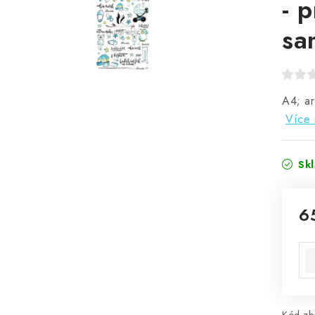
- 
sa
A4; ar
Více 
Sk
6
Mě