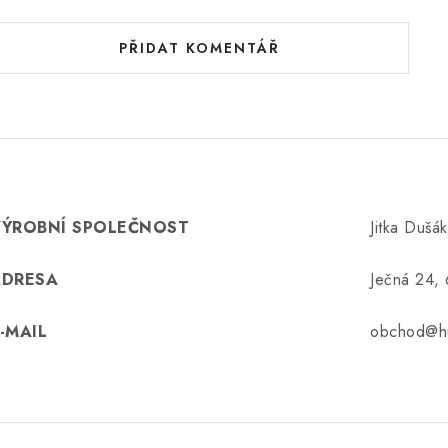
PŘIDAT KOMENTÁŘ
VÝROBNÍ SPOLEČNOST
Jitka Dušá
ADRESA
Ječná 24,
-MAIL
obchod@hu