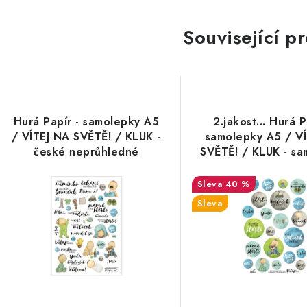
Související p
Hurá Papír - samolepky A5
2.jakost... Hurá P
/ VÍTEJ NA SVĚTĚ! / KLUK -
samolepky A5 / V
české neprůhledné
SVĚTĚ! / KLUK - sa
samolepky
kolečka
40 %
Sleva