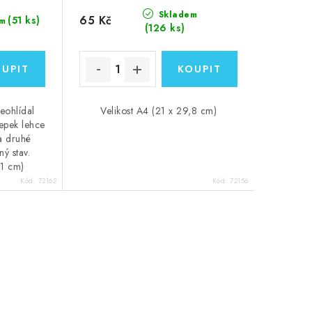
Skladem
65 Kč
(51 ks)
m
(126 ks)
neohlídal
Velikost A4 (21 x 29,8 cm)
epek lehce
a druhé
ný stav.
21 cm)
Kód:
72162
Kód:
72156