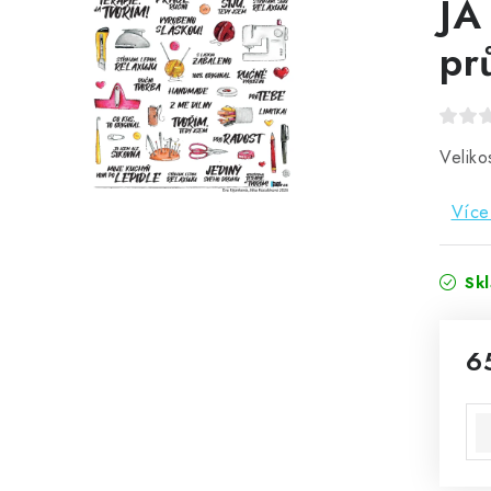
JÁ
pr
Veliko
Více
Sk
6
Mě