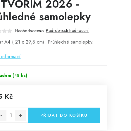
 TVOŘÍM 2026 -
ůhledné samolepky
Podrobnosti hodnocení
Neohodnoceno
st A4 ( 21 x 29,8 cm). Průhledné samolepky.
 informací
ladem
(48 ks)
5 Kč
rná cena:
PŘIDAT DO KOŠÍKU