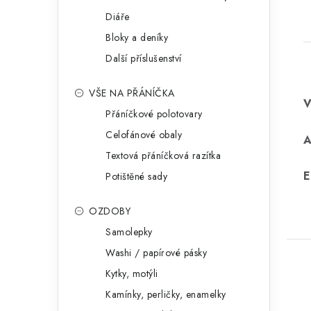
Diáře
Bloky a deníky
Další příslušenství
VŠE NA PŘÁNÍČKA
Přáníčkové polotovary
Celofánové obaly
Textová přáníčková razítka
E
Potištěné sady
OZDOBY
Samolepky
Washi / papírové pásky
Kytky, motýli
Kamínky, perličky, enamelky