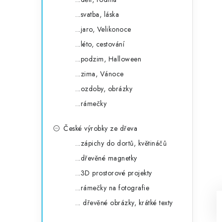
...svatba, láska
...jaro, Velikonoce
...léto, cestování
...podzim, Halloween
...zima, Vánoce
...ozdoby, obrázky
...rámečky
České výrobky ze dřeva
...zápichy do dortů, květináčů
...dřevěné magnetky
...3D prostorové projekty
...rámečky na fotografie
... dřevěné obrázky, krátké texty