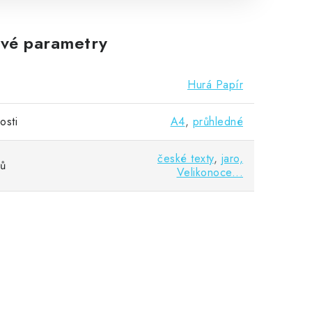
vé parametry
Hurá Papír
osti
A4
,
průhledné
české texty
,
jaro,
vů
Velikonoce...