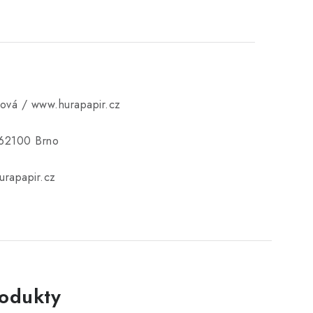
ková / www.hurapapir.cz
 62100 Brno
rapapir.cz
rodukty