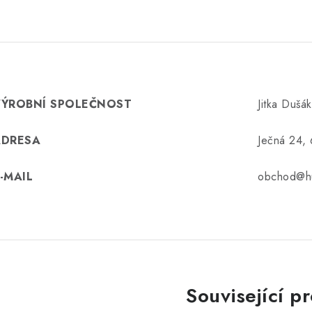
VÝROBNÍ SPOLEČNOST
Jitka Dušá
ADRESA
Ječná 24,
-MAIL
obchod@hu
Související p