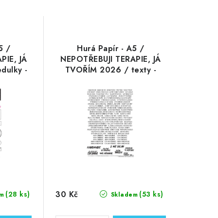
5 /
Hurá Papír - A5 /
PIE, JÁ
NEPOTŘEBUJI TERAPIE, JÁ
dulky -
TVOŘÍM 2026 / texty -
eské
neprůhledné české
samolepky
30 Kč
(28 ks)
(53 ks)
m
Skladem