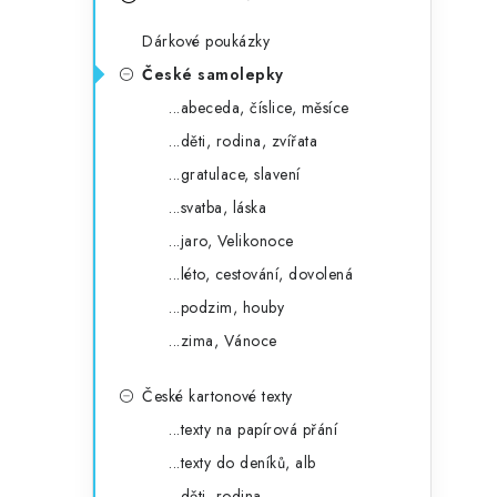
s
e
t
Dárkové poukázky
g
r
České samolepky
o
...abeceda, číslice, měsíce
a
r
...děti, rodina, zvířata
n
i
...gratulace, slavení
e
n
...svatba, láska
í
...jaro, Velikonoce
...léto, cestování, dovolená
p
...podzim, houby
a
...zima, Vánoce
n
České kartonové texty
e
...texty na papírová přání
l
...texty do deníků, alb
...děti, rodina