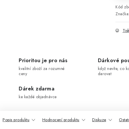
Kód zbo
Značka
Tis
Prioritou je pro nás
Dárkové po
kvalitní zboží za rozumné
když nevíte, co k
ceny
darovat
Dárek zdarma
ke každé objednávce
Popis produktu
Hodnocení produktu
Diskuze
Ostat