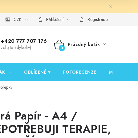
y ochrany osobních údajů
CZK
Ověřování recenzí
Jak nakupovat
Přihlášení
Registrace
+420 777 707 176
Prázdný košík
(volejte kdykoliv)
NÁKUPNÍ
KOŠÍK
AK
OBLÍBENÉ ♥️
FOTORECENZE
MOJE OBJED
olepky
rá Papír - A4 /
POTŘEBUJI TERAPIE,