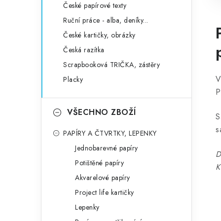
České papírové texty
Ruční práce - alba, deníky...
České kartičky, obrázky
Česká razítka
Scrapbooková TRIČKA, zástěry
V
Placky
P
VŠECHNO ZBOŽÍ
S
s
PAPÍRY A ČTVRTKY, LEPENKY
Jednobarevné papíry
D
Potištěné papíry
K
Akvarelové papíry
Project life kartičky
Lepenky