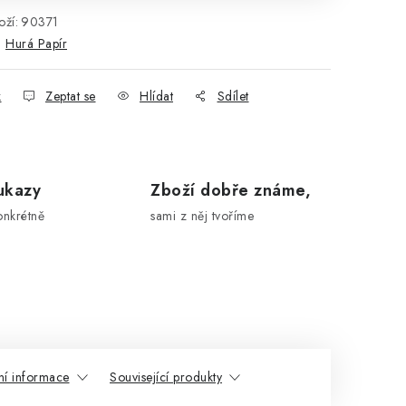
ží:
90371
:
Hurá Papír
k
Zeptat se
Hlídat
Sdílet
ukazy
Zboží dobře známe,
onkrétně
sami z něj tvoříme
ní informace
Související produkty