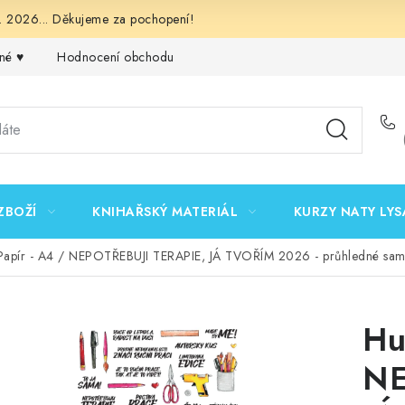
 2026... Děkujeme za pochopení!
né ♥️
Hodnocení obchodu
Obchodní podmínky
Podmínk
ZBOŽÍ
KNIHAŘSKÝ MATERIÁL
KURZY NATY LYS
Papír - A4 / NEPOTŘEBUJI TERAPIE, JÁ TVOŘÍM 2026 - průhledné sam
Hu
NE