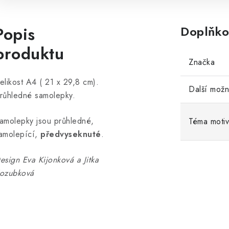
Popis
Doplňko
produktu
Značka
elikost A4 ( 21 x 29,8 cm).
Další možn
růhledné samolepky.
amolepky jsou průhledné,
Téma moti
amolepící,
předvyseknuté
.
esign Eva Kijonková a Jitka
ozubková