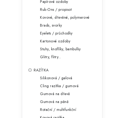
Papírové ozdoby
Rub-Ons / propisot
Kovové, dřevěné, polymerové
Brads, svorky
Eyelets / průchodky
Kartonové ozdoby
Stuhy, knoflíky, bambulky
Glitry, flitry...
RAZÍTKA
Silikonová / gelová
Cling razítka / gumová
Gumová na dřevě
Gumová na pěně
Rotační / multifunkční
Kovová razítka