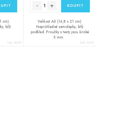
1 cm).
Velikost A5 (14,8 x 21 cm).
y, bílý
Neprůhledné samolepky, bílý
podklad. Proužky s texty jsou široké
5 mm.
Kód:
90369
Kód:
90370