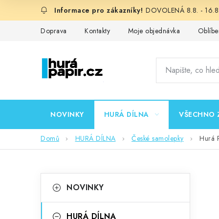
Přejít
DOVOLENÁ 8.8. - 16.8.
na
obsah
Doprava
Kontakty
Moje objednávka
Oblíbe
NOVINKY
HURÁ DÍLNA
VŠECHNO 
Domů
HURÁ DÍLNA
České samolepky
Hurá 
P
K
Přeskočit
NOVINKY
kategorie
a
o
t
HURÁ DÍLNA