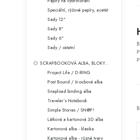
Papíry na vystřihování
Speciální, rýžové papíry, acetát
Sady 12"
Sady 8"
Sady 6"
B
Sady / ostatní
P
P
SCRAPBOOKOVÁ ALBA, BLOKY...
Project Life / D-RING
Post Bound / šroubová alba
Snapload binding alba
Traveler´s Notebook
B
Simple Stories / SN@P!
Látková a kartonová 3D alba
Kartonová alba - klasika
Kartonová alba - různé tvary