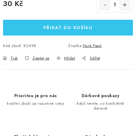
30 Kč
Měrná cena:
PŘIDAT DO KOŠÍKU
Kód zboží:
82498
Značka:
Hurá Papír
Tisk
Zeptat se
Hlídat
Sdílet
Prioritou je pro nás
Dárkové poukazy
kvalitní zboží za rozumné ceny
když nevíte, co konkrétně
darovat