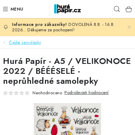
Přejít
Hleda
na
obsah
DOVOLENÁ 8.8. - 16.8.
NOVINKY
2026... Děkujeme za pochopení!
HURÁ DÍLNA
České samolepky
VŠECHNO ZBOŽÍ
Hurá Papír - A5 / VELIKONOCE
2022 / BÉÉÉSELÉ -
KNIHAŘSKÝ MATERIÁL
neprůhledné samolepky
KURZY NATY LYSAK
Podrobnosti hodnocení
Neohodnoceno
OBLÍBENÉ ♥️
FOTORECENZE