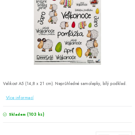
MOJE OBJEDNÁVKA
ZNAČKY
Doprava
Kontakty
Moje objednávka
Oblíbené ♥️
Hodnocení obchodu
Obchodní podmínky
Podmínky ochrany osobních údajů
Ověřování recenzí
Jak nakupovat
Velikost A5 (14,8 x 21 cm). Neprůhledné samolepky, bílý podklad.
Více informací
(103 ks)
Skladem