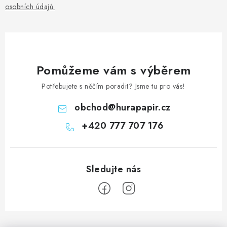
osobních údajů
.
Pomůžeme vám s výběrem
Potřebujete s něčím poradit? Jsme tu pro vás!
obchod
@
hurapapir.cz
+420 777 707 176
Z