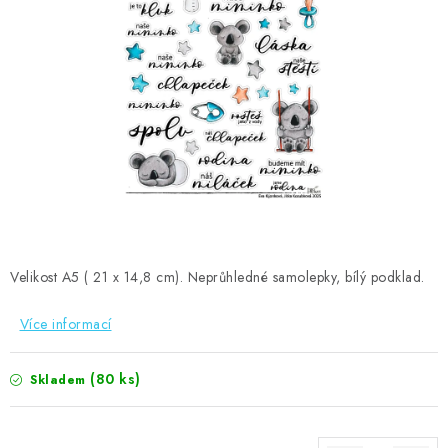
MOJE OBJEDNÁVKA
ZNAČKY
Doprava
Kontakty
Moje objednávka
Oblíbené ♥️
Hodnocení obchodu
Obchodní podmínky
Podmínky ochrany osobních údajů
Ověřování recenzí
Jak nakupovat
Velikost A5 ( 21 x 14,8 cm). Neprůhledné samolepky, bílý podklad.
Více informací
(80 ks)
Skladem