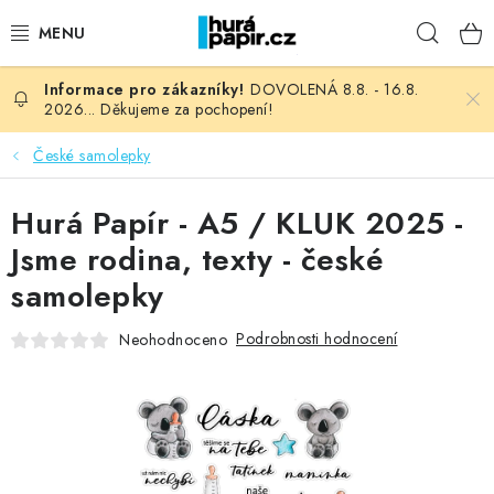
Přejít
Hleda
na
obsah
DOVOLENÁ 8.8. - 16.8.
NOVINKY
2026... Děkujeme za pochopení!
HURÁ DÍLNA
České samolepky
VŠECHNO ZBOŽÍ
Hurá Papír - A5 / KLUK 2025 -
Jsme rodina, texty - české
KNIHAŘSKÝ MATERIÁL
samolepky
KURZY NATY LYSAK
Podrobnosti hodnocení
Neohodnoceno
OBLÍBENÉ ♥️
FOTORECENZE