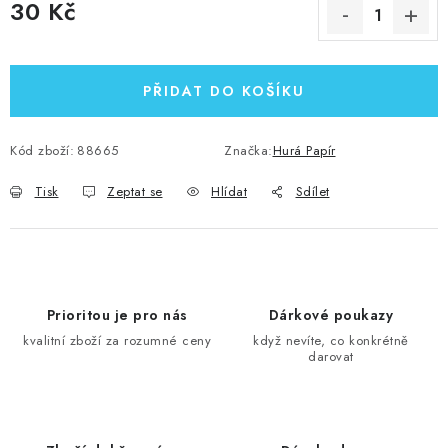
30 Kč
Měrná cena:
PŘIDAT DO KOŠÍKU
Kód zboží:
88665
Značka:
Hurá Papír
Tisk
Zeptat se
Hlídat
Sdílet
Prioritou je pro nás
Dárkové poukazy
kvalitní zboží za rozumné ceny
když nevíte, co konkrétně
darovat