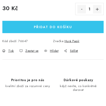
30 Kč
Měrná cena:
PŘIDAT DO KOŠÍKU
Kód zboží:
76647
Značka:
Hurá Papír
Tisk
Zeptat se
Hlídat
Sdílet
Prioritou je pro nás
Dárkové poukazy
kvalitní zboží za rozumné ceny
když nevíte, co konkrétně
darovat