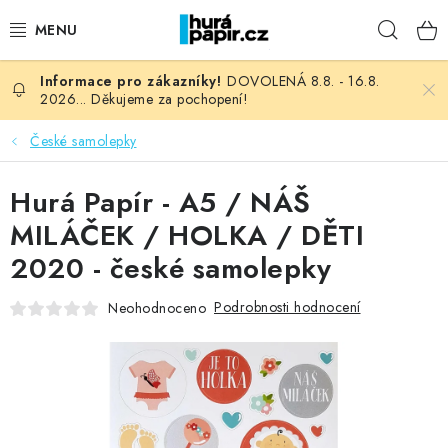
Přejít
Hleda
na
obsah
DOVOLENÁ 8.8. - 16.8.
NOVINKY
2026... Děkujeme za pochopení!
HURÁ DÍLNA
České samolepky
VŠECHNO ZBOŽÍ
Hurá Papír - A5 / NÁŠ
MILÁČEK / HOLKA / DĚTI
KNIHAŘSKÝ MATERIÁL
2020 - české samolepky
KURZY NATY LYSAK
Podrobnosti hodnocení
Neohodnoceno
OBLÍBENÉ ♥️
FOTORECENZE