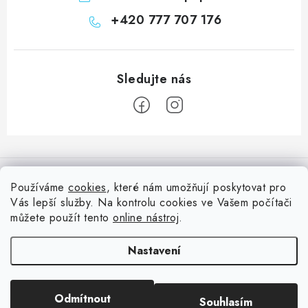
+420 777 707 176
Z
á
Informace pro vás
p
Používáme
cookies
, které nám umožňují poskytovat pro
a
Vás lepší služby. Na kontrolu cookies ve Vašem počítači
Doprava
Nepřehlédněte
t
můžete použít tento
online nástroj
.
Kontakty
í
Blog s nápady a návody
Facebook
Nastavení
Moje objednávka
Slovník pojmů, české návody
Oblíbené ♥️
Copyright 2026
HuráPapír.cz
. Všechna práva vyhrazena.
Upravit nastavení
Hurá TÝM
Odmítnout
Souhlasím
cookies
Hodnocení obchodu