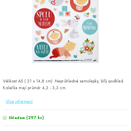
MOJE OBJEDNÁVKA
ZNAČKY
Doprava
Kontakty
Moje objednávka
Oblíbené ♥️
Hodnocení obchodu
Obchodní podmínky
Podmínky ochrany osobních údajů
Ověřování recenzí
Jak nakupovat
Velikost A5 ( 21 x 14,8 cm). Neprůhledné samolepky, bílý podklad.
Kolečka mají průměr 4,3 - 3,3 cm.
Více informací
(297 ks)
Skladem