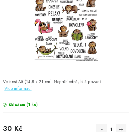
MOJE OBJEDNÁVKA
ZNAČKY
Doprava
Kontakty
Moje objednávka
Oblíbené ♥️
Hodnocení obchodu
Obchodní podmínky
Podmínky ochrany osobních údajů
Ověřování recenzí
Jak nakupovat
Velikost A5 (14,8 x 21 cm). Neprůhledné, bílé pozadí.
Více informací
(1 ks)
Skladem
30 Kč