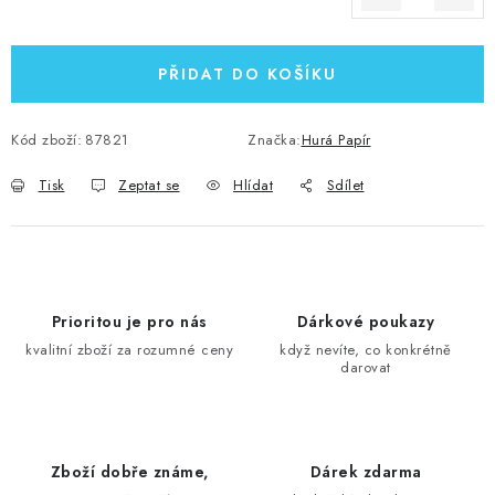
Měrná cena:
PŘIDAT DO KOŠÍKU
Kód zboží:
87821
Značka:
Hurá Papír
Tisk
Zeptat se
Hlídat
Sdílet
Prioritou je pro nás
Dárkové poukazy
kvalitní zboží za rozumné ceny
když nevíte, co konkrétně
darovat
Zboží dobře známe,
Dárek zdarma