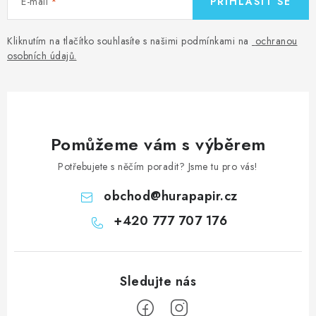
E-mail
PŘIHLÁSIT SE
Kliknutím na tlačítko souhlasíte s našimi podmínkami na
ochranou
osobních údajů
.
Pomůžeme vám s výběrem
Potřebujete s něčím poradit? Jsme tu pro vás!
obchod
@
hurapapir.cz
+420 777 707 176