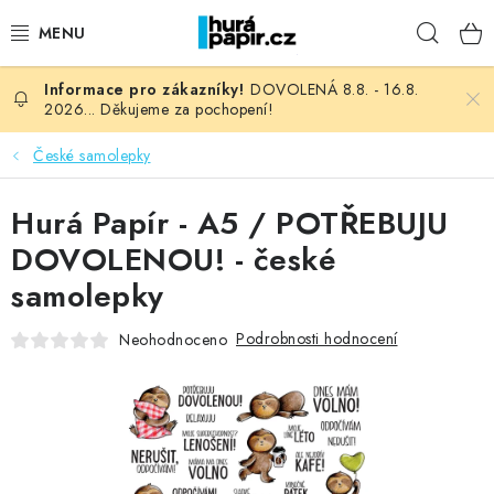
Přejít
Hleda
na
obsah
DOVOLENÁ 8.8. - 16.8.
NOVINKY
2026... Děkujeme za pochopení!
HURÁ DÍLNA
České samolepky
VŠECHNO ZBOŽÍ
Hurá Papír - A5 / POTŘEBUJU
DOVOLENOU! - české
KNIHAŘSKÝ MATERIÁL
samolepky
KURZY NATY LYSAK
Podrobnosti hodnocení
Neohodnoceno
OBLÍBENÉ ♥️
FOTORECENZE