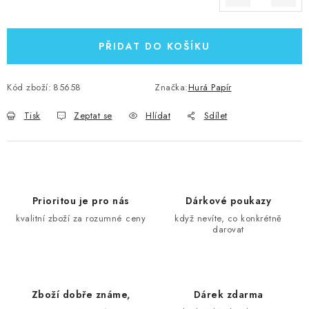
Měrná cena:
PŘIDAT DO KOŠÍKU
Kód zboží:
85658
Značka:
Hurá Papír
Tisk
Zeptat se
Hlídat
Sdílet
Prioritou je pro nás
Dárkové poukazy
kvalitní zboží za rozumné ceny
když nevíte, co konkrétně
darovat
Zboží dobře známe,
Dárek zdarma