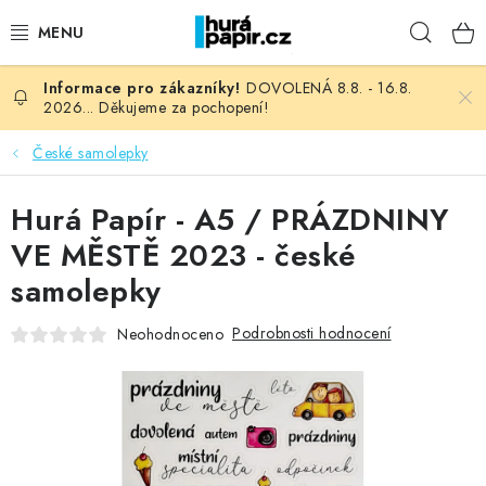
Přejít
Hleda
na
obsah
DOVOLENÁ 8.8. - 16.8.
NOVINKY
2026... Děkujeme za pochopení!
HURÁ DÍLNA
České samolepky
VŠECHNO ZBOŽÍ
Hurá Papír - A5 / PRÁZDNINY
VE MĚSTĚ 2023 - české
KNIHAŘSKÝ MATERIÁL
samolepky
KURZY NATY LYSAK
Podrobnosti hodnocení
Neohodnoceno
OBLÍBENÉ ♥️
FOTORECENZE