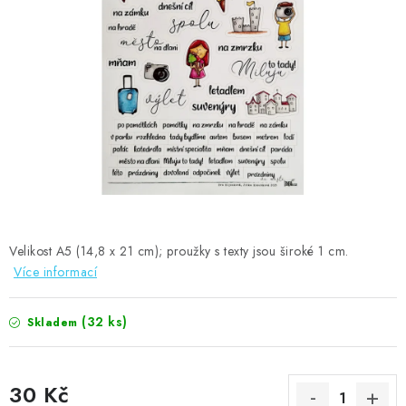
MOJE OBJEDNÁVKA
ZNAČKY
Doprava
Kontakty
Moje objednávka
Oblíbené ♥️
Hodnocení obchodu
Obchodní podmínky
Podmínky ochrany osobních údajů
Ověřování recenzí
Jak nakupovat
Velikost A5 (14,8 x 21 cm); proužky s texty jsou široké 1 cm.
Více informací
(32 ks)
Skladem
30 Kč