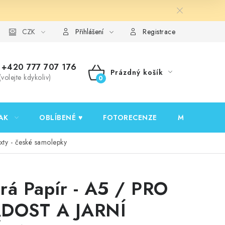
y ochrany osobních údajů
CZK
Ověřování recenzí
Jak nakupovat
Přihlášení
Registrace
+420 777 707 176
Prázdný košík
(volejte kdykoliv)
NÁKUPNÍ
KOŠÍK
AK
OBLÍBENÉ ♥️
FOTORECENZE
MOJE OBJED
y - české samolepky
rá Papír - A5 / PRO
DOST A JARNÍ