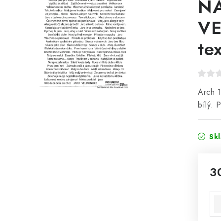
N
VE
te
Arch 1
bílý. 
Sk
3
Mě