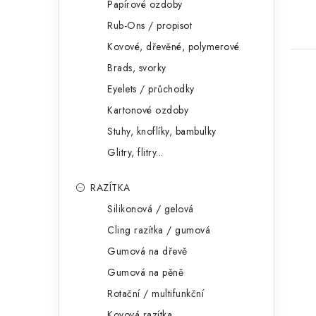
Papírové ozdoby
Rub-Ons / propisot
Kovové, dřevěné, polymerové
Brads, svorky
Eyelets / průchodky
Kartonové ozdoby
Stuhy, knoflíky, bambulky
Glitry, flitry...
RAZÍTKA
Silikonová / gelová
Cling razítka / gumová
Gumová na dřevě
Gumová na pěně
Rotační / multifunkční
Kovová razítka