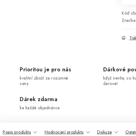
Kód zbo
Značka
Tis
Prioritou je pro nás
Dárkové po
kvalitní zboží za rozumné
když nevíte, co k
ceny
darovat
Dárek zdarma
ke každé objednávce
Popis produktu
Hodnocení produktu
Diskuze
Ostat