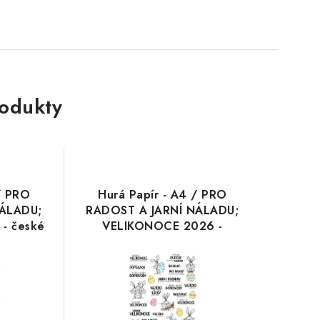
rodukty
/ PRO
Hurá Papír - A4 / PRO
NÁLADU;
RADOST A JARNÍ NÁLADU;
- české
VELIKONOCE 2026 -
průhledné samolepky