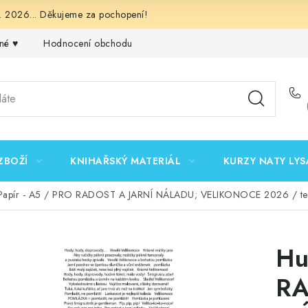
 2026... Děkujeme za pochopení!
né ♥️
Hodnocení obchodu
Obchodní podmínky
Podmínk
ZBOŽÍ
KNIHAŘSKÝ MATERIÁL
KURZY NATY LYS
Papír - A5 / PRO RADOST A JARNÍ NÁLADU; VELIKONOCE 2026 / text
Hu
RA