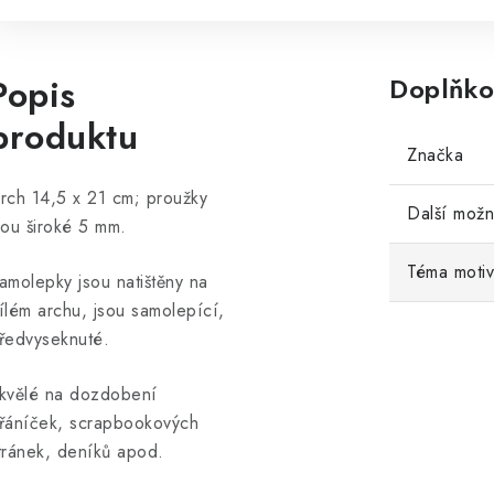
Popis
Doplňko
produktu
Značka
rch 14,5 x 21 cm; proužky
Další možn
sou široké 5 mm.
Téma moti
amolepky jsou natištěny na
ílém archu, jsou samolepící,
ředvyseknuté.
kvělé na dozdobení
řáníček, scrapbookových
tránek, deníků apod.