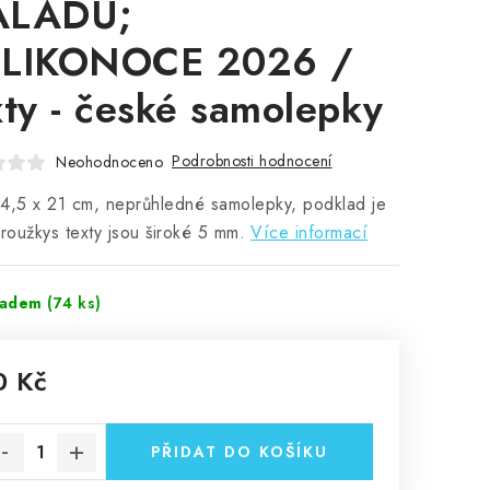
ÁLADU;
LIKONOCE 2026 /
xty - české samolepky
Podrobnosti hodnocení
Neohodnoceno
4,5 x 21 cm, neprůhledné samolepky, podklad je
Proužkys texty jsou široké 5 mm.
Více informací
ladem
(74 ks)
0 Kč
rná cena:
PŘIDAT DO KOŠÍKU