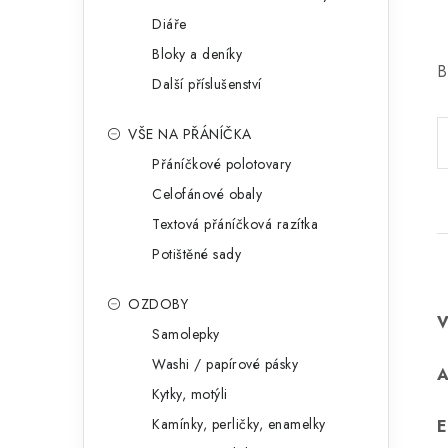
Diáře
Bloky a deníky
B
Další příslušenství
VŠE NA PŘÁNÍČKA
Přáníčkové polotovary
Celofánové obaly
Textová přáníčková razítka
Potištěné sady
OZDOBY
Samolepky
Washi / papírové pásky
Kytky, motýli
Kamínky, perličky, enamelky
E