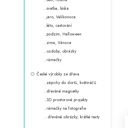
...svatba, láska
...jaro, Velikonoce
...léto, cestování
...podzim, Halloween
...zima, Vánoce
...ozdoby, obrázky
...rámečky
České výrobky ze dřeva
...zápichy do dortů, květináčů
...dřevěné magnetky
...3D prostorové projekty
...rámečky na fotografie
... dřevěné obrázky, krátké texty