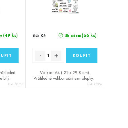
65 Kč
(49 ks)
(66 ks)
m
Skladem
růhledné
Velikost A4 ( 21 x 29,8 cm).
 bílý.
Průhledné velikonoční samolepky.
Kód:
90363
Kód:
90366