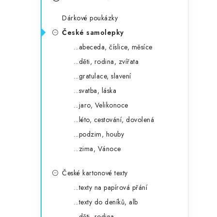
s
e
t
Dárkové poukázky
g
r
České samolepky
o
...abeceda, číslice, měsíce
a
r
...děti, rodina, zvířata
n
i
...gratulace, slavení
e
n
...svatba, láska
í
...jaro, Velikonoce
...léto, cestování, dovolená
p
...podzim, houby
a
...zima, Vánoce
n
České kartonové texty
e
...texty na papírová přání
l
...texty do deníků, alb
...děti, rodina