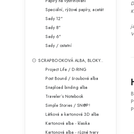
Papíry na vystřihování
D
Speciální, rýžové papíry, acetát
K
Sady 12"
j
Sady 8"
V
Sady 6"
Sady / ostatní
SCRAPBOOKOVÁ ALBA, BLOKY...
Project Life / D-RING
Post Bound / šroubová alba
Snapload binding alba
B
Traveler´s Notebook
P
Simple Stories / SN@P!
P
Látková a kartonová 3D alba
Kartonová alba - klasika
Kartonová alba - různé tvary