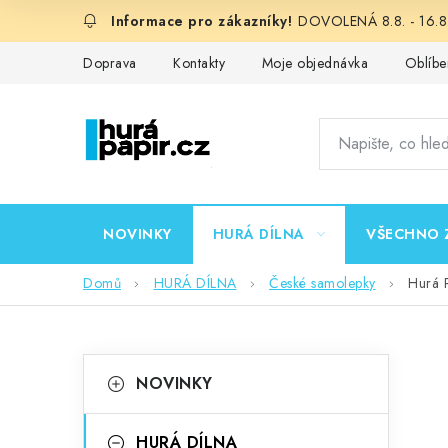
Přejít
DOVOLENÁ 8.8. - 16.8.
na
obsah
Doprava
Kontakty
Moje objednávka
Oblíbe
NOVINKY
HURÁ DÍLNA
VŠECHNO 
Domů
HURÁ DÍLNA
České samolepky
Hurá 
P
K
Přeskočit
NOVINKY
kategorie
a
o
t
HURÁ DÍLNA