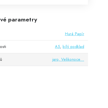
vé parametry
Hurá Papír
osti
A5
,
bílý podklad
vů
jaro, Velikonoce...