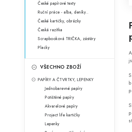
České papírové texty
Ruční práce - alba, deníky...
České kartičky, obrázky
Česká razítka
Scrapbooková TRIČKA, zástěry
Placky
A
j
VŠECHNO ZBOŽÍ
S
PAPÍRY A ČTVRTKY, LEPENKY
b
Jednobarevné papíry
p
Potištěné papíry
S
Akvarelové papíry
p
Project life kartičky
s
Lepenky