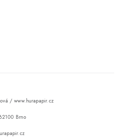
ková / www.hurapapir.cz
 62100 Brno
rapapir.cz