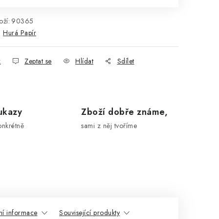
ží:
90365
:
Hurá Papír
k
Zeptat se
Hlídat
Sdílet
ukazy
Zboží dobře známe,
onkrétně
sami z něj tvoříme
ní informace
Související produkty