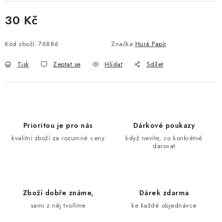
30 Kč
Měrná cena:
Kód zboží:
76886
Značka:
Hurá Papír
Tisk
Zeptat se
Hlídat
Sdílet
Prioritou je pro nás
Dárkové poukazy
kvalitní zboží za rozumné ceny
když nevíte, co konkrétně
darovat
Zboží dobře známe,
Dárek zdarma
sami z něj tvoříme
ke každé objednávce