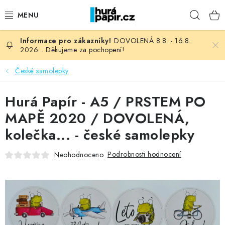
Přejít
Hleda
na
obsah
DOVOLENÁ 8.8. - 16.8.
NOVINKY
2026... Děkujeme za pochopení!
HURÁ DÍLNA
České samolepky
VŠECHNO ZBOŽÍ
Hurá Papír - A5 / PRSTEM PO
MAPĚ 2020 / DOVOLENÁ,
KNIHAŘSKÝ MATERIÁL
kolečka... - české samolepky
KURZY NATY LYSAK
Podrobnosti hodnocení
Neohodnoceno
OBLÍBENÉ ♥️
FOTORECENZE