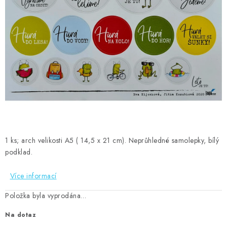
MOJE OBJEDNÁVKA
ZNAČKY
Doprava
Kontakty
Moje objednávka
Oblíbené ♥️
Hodnocení obchodu
Obchodní podmínky
Podmínky ochrany osobních údajů
Ověřování recenzí
Jak nakupovat
1 ks; arch velikosti A5 ( 14,5 x 21 cm). Neprůhledné samolepky, bílý
podklad.
Více informací
Položka byla vyprodána…
Na dotaz