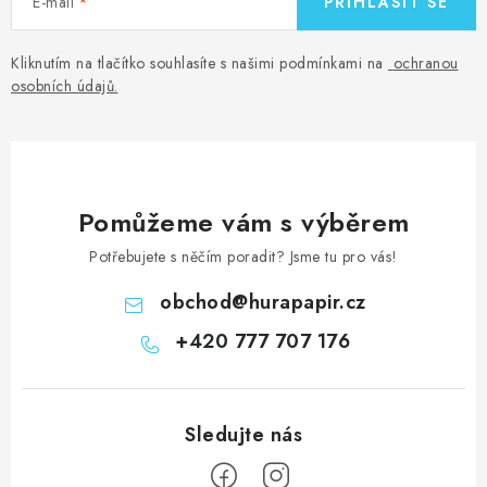
E-mail
PŘIHLÁSIT SE
Kliknutím na tlačítko souhlasíte s našimi podmínkami na
ochranou
osobních údajů
.
Pomůžeme vám s výběrem
Potřebujete s něčím poradit? Jsme tu pro vás!
obchod
@
hurapapir.cz
+420 777 707 176