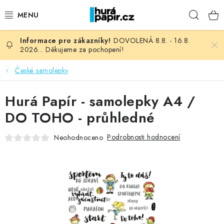
Přejít
Hleda
na
obsah
DOVOLENÁ 8.8. - 16.8.
NOVINKY
2026... Děkujeme za pochopení!
HURÁ DÍLNA
České samolepky
VŠECHNO ZBOŽÍ
Hurá Papír - samolepky A4 /
DO TOHO - průhledné
KNIHAŘSKÝ MATERIÁL
Podrobnosti hodnocení
Neohodnoceno
KURZY NATY LYSAK
OBLÍBENÉ ♥️
FOTORECENZE