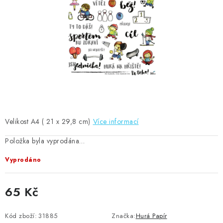
MOJE OBJEDNÁVKA
ZNAČKY
Doprava
Kontakty
Moje objednávka
Oblíbené ♥️
Hodnocení obchodu
Obchodní podmínky
Podmínky ochrany osobních údajů
Ověřování recenzí
Jak nakupovat
Velikost A4 ( 21 x 29,8 cm)
Více informací
Položka byla vyprodána…
Vyprodáno
65 Kč
Měrná cena:
Kód zboží:
31885
Značka:
Hurá Papír