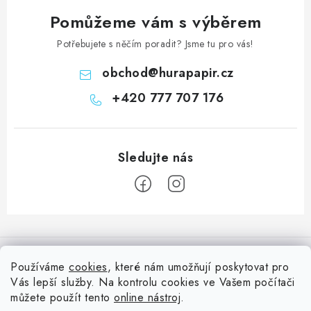
Pomůžeme vám s výběrem
Potřebujete s něčím poradit? Jsme tu pro vás!
obchod
@
hurapapir.cz
+420 777 707 176
Z
á
Informace pro vás
p
Používáme
cookies
, které nám umožňují poskytovat pro
a
Vás lepší služby. Na kontrolu cookies ve Vašem počítači
Doprava
Nepřehlédněte
t
můžete použít tento
online nástroj
.
Kontakty