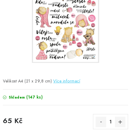
MOJE OBJEDNÁVKA
ZNAČKY
Doprava
Kontakty
Moje objednávka
Oblíbené ♥️
Hodnocení obchodu
Obchodní podmínky
Podmínky ochrany osobních údajů
Ověřování recenzí
Jak nakupovat
Velikost A4 (21 x 29,8 cm)
Více informací
(147 ks)
Skladem
65 Kč
Měrná cena: