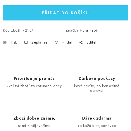
PŘIDAT DO KOŠÍKU
Kód zboží:
72157
Značka:
Hurá Papír
Tisk
Zeptat se
Hlídat
Sdílet
Prioritou je pro nás
Dárkové poukazy
kvalitní zboží za rozumné ceny
když nevíte, co konkrétně
darovat
Zboží dobře známe,
Dárek zdarma
sami z něj tvoříme
ke každé objednávce