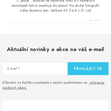
2. jakost... bohužel se neohlídal ořez a u některých
samolepek lehce zasahuje do písma! Na druhé fotografii
vidíte skutečný stav. Velikost A5 (14,8 x 21 cm)
Kód:
72161
Aktuální novinky a akce na váš e-mail
E-mail
PŘIHLÁSIT SE
Kliknutím na tlačítko souhlasíte s našimi podmínkami na
ochranou
osobních údajů
.