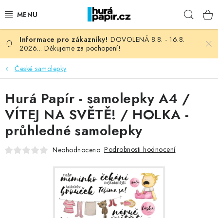
Přejít
Hleda
na
obsah
DOVOLENÁ 8.8. - 16.8.
NOVINKY
2026... Děkujeme za pochopení!
HURÁ DÍLNA
České samolepky
VŠECHNO ZBOŽÍ
Hurá Papír - samolepky A4 /
VÍTEJ NA SVĚTĚ! / HOLKA -
KNIHAŘSKÝ MATERIÁL
průhledné samolepky
KURZY NATY LYSAK
Podrobnosti hodnocení
Neohodnoceno
OBLÍBENÉ ♥️
FOTORECENZE