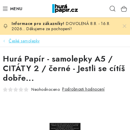
Přejít
Hleda
na
obsah
DOVOLENÁ 8.8. - 16.8.
NOVINKY
2026... Děkujeme za pochopení!
HURÁ DÍLNA
České samolepky
VŠECHNO ZBOŽÍ
Hurá Papír - samolepky A5 /
CITÁTY 2 / černé - Jestli se cítíš
KNIHAŘSKÝ MATERIÁL
dobře...
KURZY NATY LYSAK
Podrobnosti hodnocení
Neohodnoceno
OBLÍBENÉ ♥️
FOTORECENZE