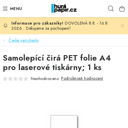
Přejít
Hleda
na
obsah
DOVOLENÁ 8.8. - 16.8.
NOVINKY
2026... Děkujeme za pochopení!
HURÁ DÍLNA
České samolepky
VŠECHNO ZBOŽÍ
Samolepící čirá PET folie A4
pro laserové tiskárny; 1 ks
KNIHAŘSKÝ MATERIÁL
Podrobnosti hodnocení
Neohodnoceno
KURZY NATY LYSAK
OBLÍBENÉ ♥️
FOTORECENZE