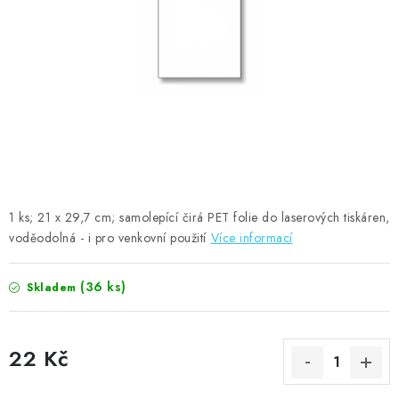
MOJE OBJEDNÁVKA
ZNAČKY
Doprava
Kontakty
Moje objednávka
Oblíbené ♥️
Hodnocení obchodu
Obchodní podmínky
Podmínky ochrany osobních údajů
Ověřování recenzí
Jak nakupovat
1 ks; 21 x 29,7 cm; samolepící čirá PET folie do laserových tiskáren,
voděodolná - i pro venkovní použití
Více informací
(36 ks)
Skladem
22 Kč
Měrná cena: