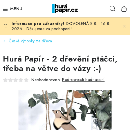
Přejít
Hleda
na
obsah
DOVOLENÁ 8.8. - 16.8.
NOVINKY
2026... Děkujeme za pochopení!
HURÁ DÍLNA
České výrobky ze dřeva
VŠECHNO ZBOŽÍ
Hurá Papír - 2 dřevění ptáčci,
třeba na větve do vázy :-)
KNIHAŘSKÝ MATERIÁL
Podrobnosti hodnocení
Neohodnoceno
KURZY NATY LYSAK
OBLÍBENÉ ♥️
FOTORECENZE