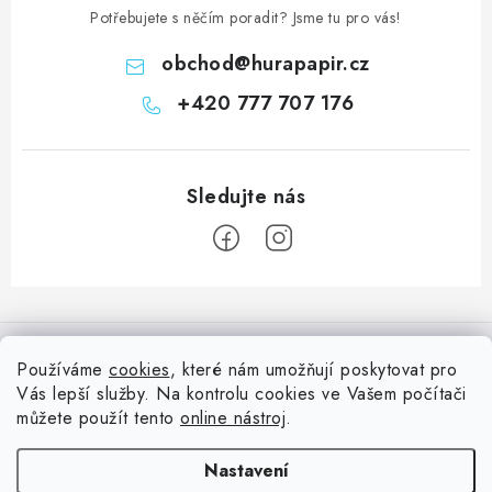
Potřebujete s něčím poradit? Jsme tu pro vás!
obchod
@
hurapapir.cz
+420 777 707 176
Z
á
Informace pro vás
p
Používáme
cookies
, které nám umožňují poskytovat pro
a
Vás lepší služby. Na kontrolu cookies ve Vašem počítači
Doprava
Nepřehlédněte
t
můžete použít tento
online nástroj
.
Kontakty
í
Blog s nápady a návody
Facebook
Nastavení
Moje objednávka
Slovník pojmů, české návody