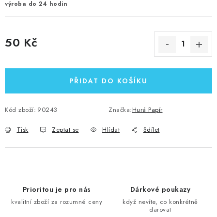
výroba do 24 hodin
50 Kč
Měrná cena:
PŘIDAT DO KOŠÍKU
Kód zboží:
90243
Značka:
Hurá Papír
Tisk
Zeptat se
Hlídat
Sdílet
Prioritou je pro nás
Dárkové poukazy
kvalitní zboží za rozumné ceny
když nevíte, co konkrétně
darovat