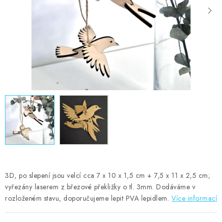
MOJE OBJEDNÁVKA
ZNAČKY
Doprava
Kontakty
Moje objednávka
Oblíbené ♥️
Hodnocení obchodu
Obchodní podmínky
Podmínky ochrany osobních údajů
Ověřování recenzí
Jak nakupovat
3D, po slepení jsou velcí cca 7 x 10 x 1,5 cm + 7,5 x 11 x 2,5 cm;
vyřezány laserem z březové překližky o tl. 3mm. Dodáváme v
rozloženém stavu, doporučujeme lepit PVA lepidlem.
Více informací