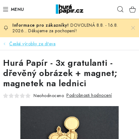
Přejít
Hleda
na
obsah
DOVOLENÁ 8.8. - 16.8.
NOVINKY
2026... Děkujeme za pochopení!
HURÁ DÍLNA
České výrobky ze dřeva
VŠECHNO ZBOŽÍ
Hurá Papír - 3x gratulanti -
dřevěný obrázek + magnet;
KNIHAŘSKÝ MATERIÁL
magnetek na lednici
KURZY NATY LYSAK
Podrobnosti hodnocení
Neohodnoceno
OBLÍBENÉ ♥️
FOTORECENZE