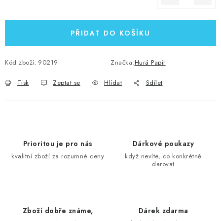
Měrná cena:
PŘIDAT DO KOŠÍKU
Kód zboží:
90219
Značka:
Hurá Papír
Tisk
Zeptat se
Hlídat
Sdílet
Prioritou je pro nás
Dárkové poukazy
kvalitní zboží za rozumné ceny
když nevíte, co konkrétně
darovat
Zboží dobře známe,
Dárek zdarma