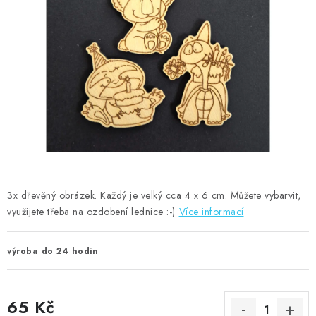
MOJE OBJEDNÁVKA
ZNAČKY
Doprava
Kontakty
Moje objednávka
Oblíbené ♥️
Hodnocení obchodu
Obchodní podmínky
Podmínky ochrany osobních údajů
Ověřování recenzí
Jak nakupovat
3x dřevěný obrázek. Každý je velký cca 4 x 6 cm. Můžete vybarvit,
využijete třeba na ozdobení lednice :-)
Více informací
výroba do 24 hodin
65 Kč