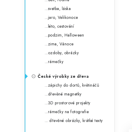
...svatba, láska
...jaro, Velikonoce
...léto, cestování
...podzim, Halloween
...zima, Vánoce
...ozdoby, obrázky
...rámečky
České výrobky ze dřeva
...zápichy do dortů, květináčů
...dřevěné magnetky
...3D prostorové projekty
...rámečky na fotografie
... dřevěné obrázky, krátké texty