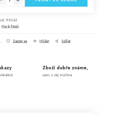
PŘIDAT DO KOŠÍKU
ží:
90342
:
Hurá Papír
k
Zeptat se
Hlídat
Sdílet
ukazy
Zboží dobře známe,
onkrétně
sami z něj tvoříme