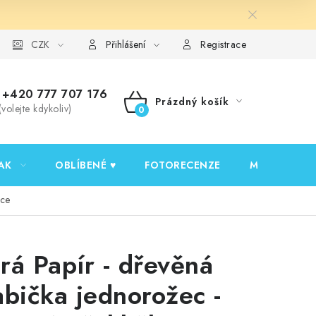
y ochrany osobních údajů
CZK
Ověřování recenzí
Jak nakupovat
Přihlášení
Registrace
+420 777 707 176
Prázdný košík
(volejte kdykoliv)
NÁKUPNÍ
KOŠÍK
AK
OBLÍBENÉ ♥️
FOTORECENZE
MOJE OBJED
ice
rá Papír - dřevěná
abička jednorožec -