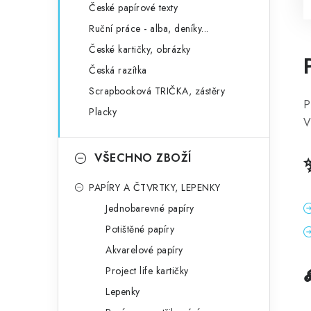
České papírové texty
Ruční práce - alba, deníky...
České kartičky, obrázky
Česká razítka
Scrapbooková TRIČKA, zástěry
P
Placky
V
VŠECHNO ZBOŽÍ
PAPÍRY A ČTVRTKY, LEPENKY
Jednobarevné papíry
Potištěné papíry
Akvarelové papíry
Project life kartičky
Lepenky