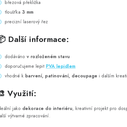
březová překližka
tloušťka
3 mm
precizní laserový řez
📦 Další informace:
dodáváno
v rozloženém stavu
doporučujeme lepit
PVA lepidlem
vhodné k
barvení, patinování, decoupage
i dalším kreat
🎨 Využití:
deální jako
dekorace do interiéru
, kreativní projekt pro dos
alší výtvarné zpracování.