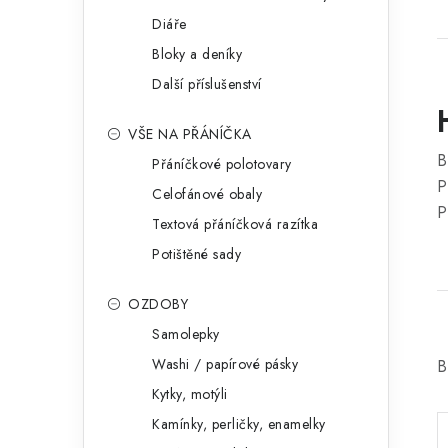
Diáře
Bloky a deníky
Další příslušenství
VŠE NA PŘÁNÍČKA
B
Přáníčkové polotovary
P
Celofánové obaly
P
Textová přáníčková razítka
Potištěné sady
OZDOBY
Samolepky
Washi / papírové pásky
B
Kytky, motýli
Kamínky, perličky, enamelky