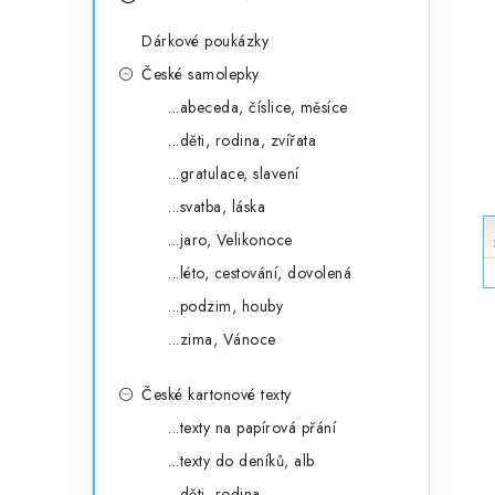
s
e
t
Dárkové poukázky
g
r
České samolepky
o
...abeceda, číslice, měsíce
a
r
...děti, rodina, zvířata
n
i
...gratulace, slavení
e
n
...svatba, láska
í
...jaro, Velikonoce
...léto, cestování, dovolená
p
...podzim, houby
a
...zima, Vánoce
n
České kartonové texty
e
...texty na papírová přání
l
...texty do deníků, alb
...děti, rodina