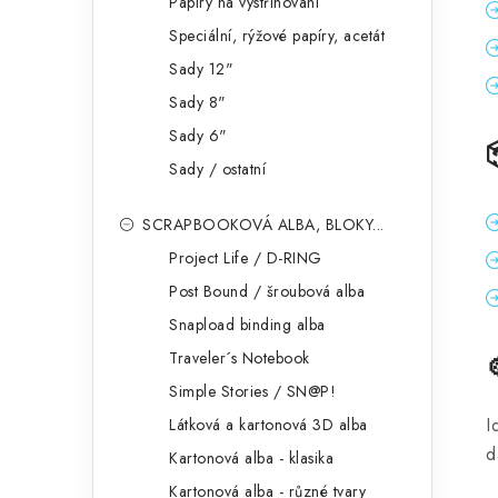
Papíry na vystřihování
Speciální, rýžové papíry, acetát
Sady 12"
Sady 8"
Sady 6"
Sady / ostatní
SCRAPBOOKOVÁ ALBA, BLOKY...
Project Life / D-RING
Post Bound / šroubová alba
Snapload binding alba
Traveler´s Notebook
Simple Stories / SN@P!
I
Látková a kartonová 3D alba
d
Kartonová alba - klasika
Kartonová alba - různé tvary