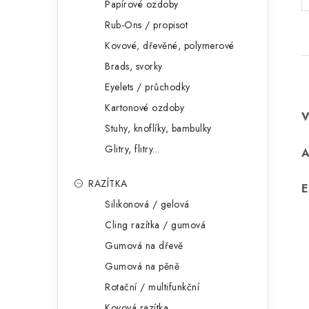
Papírové ozdoby
Rub-Ons / propisot
Kovové, dřevěné, polymerové
Brads, svorky
Eyelets / průchodky
Kartonové ozdoby
Stuhy, knoflíky, bambulky
Glitry, flitry...
RAZÍTKA
E
Silikonová / gelová
Cling razítka / gumová
Gumová na dřevě
Gumová na pěně
Rotační / multifunkční
Kovová razítka