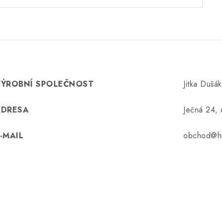
VÝROBNÍ SPOLEČNOST
Jitka Dušá
ADRESA
Ječná 24,
-MAIL
obchod@hu