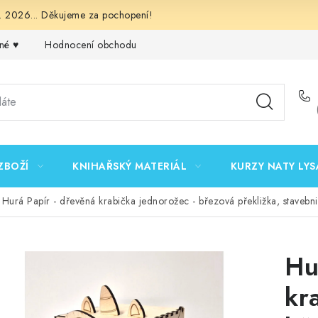
 2026... Děkujeme za pochopení!
né ♥️
Hodnocení obchodu
Obchodní podmínky
Podmínk
ZBOŽÍ
KNIHAŘSKÝ MATERIÁL
KURZY NATY LYS
Hurá Papír - dřevěná krabička jednorožec - březová překližka, stavebn
Hu
kr