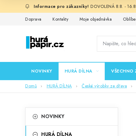
Přejít
DOVOLENÁ 8.8. - 16.8.
na
obsah
Doprava
Kontakty
Moje objednávka
Oblíbe
NOVINKY
HURÁ DÍLNA
VŠECHNO 
Domů
HURÁ DÍLNA
České výrobky ze dřeva
P
K
Přeskočit
NOVINKY
kategorie
a
o
t
HURÁ DÍLNA