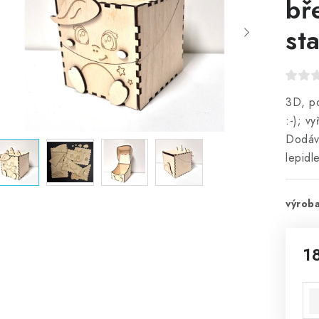
bř
st
3D, po
:-); v
Dodáv
lepidl
výroba
1
Mě