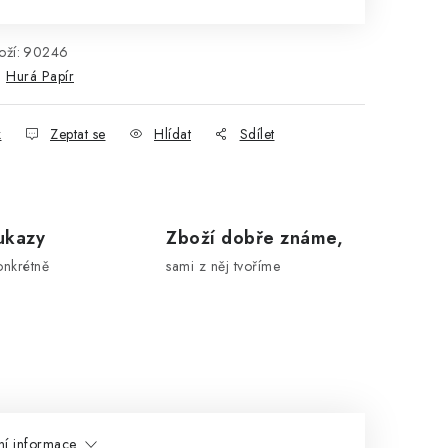
ží:
90246
:
Hurá Papír
k
Zeptat se
Hlídat
Sdílet
ukazy
Zboží dobře známe,
onkrétně
sami z něj tvoříme
ní informace