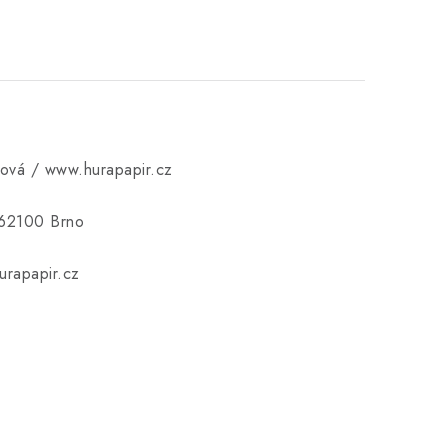
ková / www.hurapapir.cz
 62100 Brno
rapapir.cz