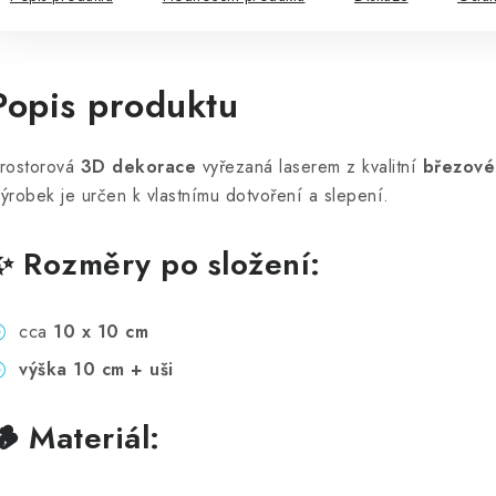
Popis produktu
rostorová
3D dekorace
vyřezaná laserem z kvalitní
březové
ýrobek je určen k vlastnímu dotvoření a slepení.
✨ Rozměry po složení:
cca
10 x 10 cm
výška 10 cm + uši
🪵 Materiál: