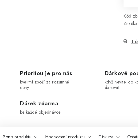
Kód zbo
Značka
Tis
Prioritou je pro nás
Dárkové po
kvalitní zboží za rozumné
když nevíte, co k
ceny
darovat
Dárek zdarma
ke každé objednávce
Popis produktu
Hodnocení produktu
Diskuze
Ostat