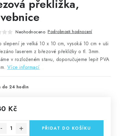
ezová překližka,
avebnice
Podrobnosti hodnocení
Neohodnoceno
 slepení je velká 10 x 10 cm, vysoká 10 cm + uši
yřezáno laserem z březové překližky o tl. 3mm.
áme v rozloženém stavu, doporučujeme lepit PVA
em.
Více informací
 do 24 hodin
80 Kč
rná cena:
PŘIDAT DO KOŠÍKU