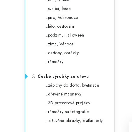
...svatba, láska
...jaro, Velikonoce
...léto, cestování
...podzim, Halloween
...zima, Vánoce
...ozdoby, obrázky
...rámečky
České výrobky ze dřeva
...zápichy do dortů, květináčů
...dřevěné magnetky
...3D prostorové projekty
...rámečky na fotografie
... dřevěné obrázky, krátké texty