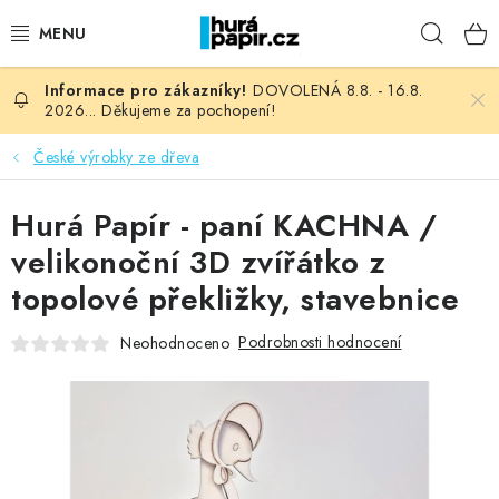
Přejít
Hleda
na
obsah
DOVOLENÁ 8.8. - 16.8.
NOVINKY
2026... Děkujeme za pochopení!
HURÁ DÍLNA
České výrobky ze dřeva
VŠECHNO ZBOŽÍ
Hurá Papír - paní KACHNA /
velikonoční 3D zvířátko z
KNIHAŘSKÝ MATERIÁL
topolové překližky, stavebnice
KURZY NATY LYSAK
Podrobnosti hodnocení
Neohodnoceno
OBLÍBENÉ ♥️
FOTORECENZE