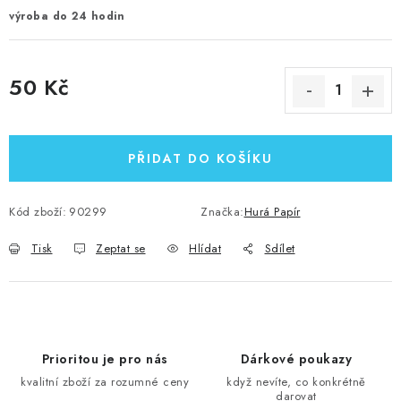
výroba do 24 hodin
50 Kč
Měrná cena:
PŘIDAT DO KOŠÍKU
Kód zboží:
90299
Značka:
Hurá Papír
Tisk
Zeptat se
Hlídat
Sdílet
Prioritou je pro nás
Dárkové poukazy
kvalitní zboží za rozumné ceny
když nevíte, co konkrétně
darovat