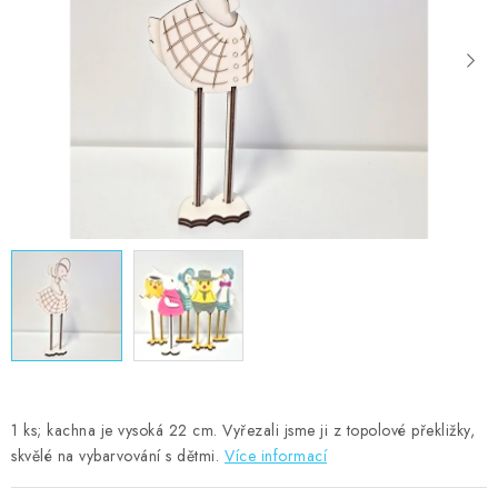
MOJE OBJEDNÁVKA
ZNAČKY
Doprava
Kontakty
Moje objednávka
Oblíbené ♥️
Hodnocení obchodu
Obchodní podmínky
Podmínky ochrany osobních údajů
Ověřování recenzí
Jak nakupovat
1 ks; kachna je vysoká 22 cm. Vyřezali jsme ji z topolové překližky,
skvělé na vybarvování s dětmi.
Více informací