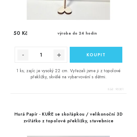
50 Kč
výroba do 24 hodin
1 ks; zajíc je vysoký 22 cm. Vyřezali jsme ji z topolové
překližky, skvělé na vybarvování s dětmi.
Kód:
90301
Hurá Papír - KUŘE se skořápkou / velikonoční 3D
zvířátko z topolové překližky, stavebnice