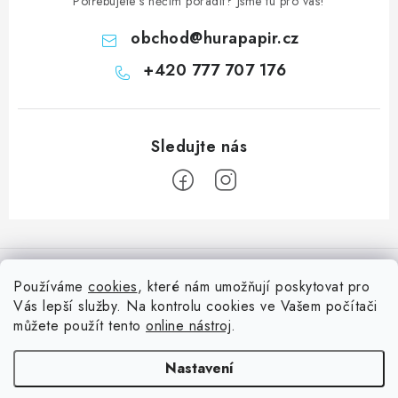
Potřebujete s něčím poradit? Jsme tu pro vás!
obchod
@
hurapapir.cz
+420 777 707 176
Z
á
Informace pro vás
p
Používáme
cookies
, které nám umožňují poskytovat pro
a
Vás lepší služby. Na kontrolu cookies ve Vašem počítači
Doprava
Nepřehlédněte
t
můžete použít tento
online nástroj
.
Kontakty
í
Blog s nápady a návody
Facebook
Nastavení
Moje objednávka
Slovník pojmů, české návody