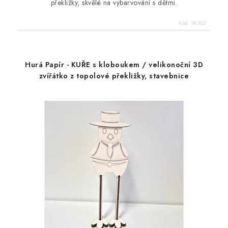
překližky, skvělé na vybarvování s dětmi.
Kód:
90302
Hurá Papír - KUŘE s kloboukem / velikonoční 3D
zvířátko z topolové překližky, stavebnice