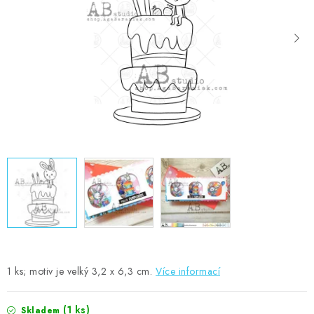
MOJE OBJEDNÁVKA
ZNAČKY
Doprava
Kontakty
Moje objednávka
Oblíbené ♥️
Hodnocení obchodu
Obchodní podmínky
Podmínky ochrany osobních údajů
Ověřování recenzí
Jak nakupovat
1 ks; motiv je velký 3,2 x 6,3 cm.
Více informací
(1 ks)
Skladem