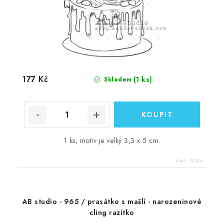
177 Kč
(1 ks)
Skladem
1 ks; motiv je velký 3,3 x 5 cm.
Kód:
79184
AB studio - 965 / prasátko s mašlí - narozeninové
cling razítko