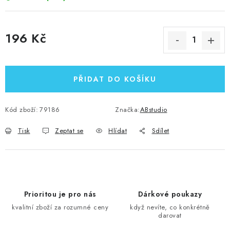
196 Kč
Měrná cena:
PŘIDAT DO KOŠÍKU
Kód zboží:
79186
Značka:
ABstudio
Tisk
Zeptat se
Hlídat
Sdílet
Prioritou je pro nás
Dárkové poukazy
kvalitní zboží za rozumné ceny
když nevíte, co konkrétně
darovat