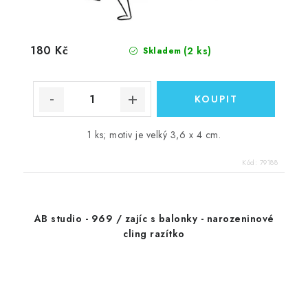
180 Kč
(2 ks)
Skladem
1 ks; motiv je velký 3,6 x 4 cm.
Kód:
79188
AB studio - 969 / zajíc s balonky - narozeninové
cling razítko