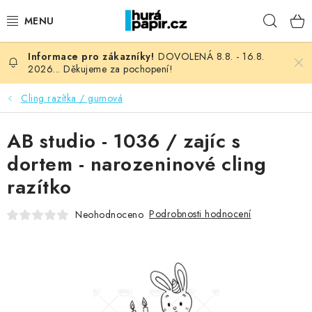
Přejít
Hleda
na
obsah
DOVOLENÁ 8.8. - 16.8.
NOVINKY
2026... Děkujeme za pochopení!
HURÁ DÍLNA
Cling razítka / gumová
VŠECHNO ZBOŽÍ
AB studio - 1036 / zajíc s
dortem - narozeninové cling
KNIHAŘSKÝ MATERIÁL
razítko
KURZY NATY LYSAK
Podrobnosti hodnocení
Neohodnoceno
OBLÍBENÉ ♥️
FOTORECENZE