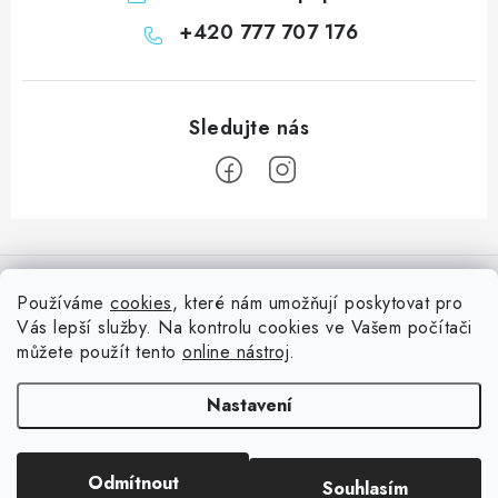
+420 777 707 176
Z
á
Informace pro vás
p
Používáme
cookies
, které nám umožňují poskytovat pro
a
Vás lepší služby. Na kontrolu cookies ve Vašem počítači
Doprava
Nepřehlédněte
t
můžete použít tento
online nástroj
.
Kontakty
í
Blog s nápady a návody
Facebook
Nastavení
Moje objednávka
Slovník pojmů, české návody
Oblíbené ♥️
Copyright 2026
HuráPapír.cz
. Všechna práva vyhrazena.
Upravit nastavení
Hurá TÝM
Odmítnout
Souhlasím
cookies
Hodnocení obchodu