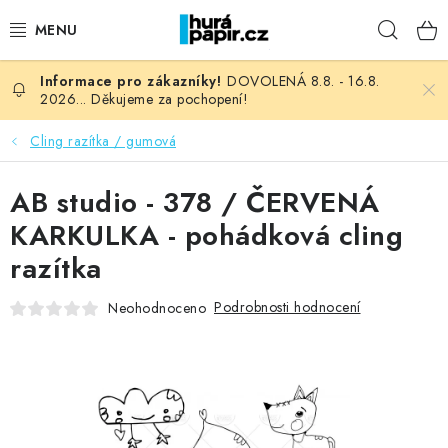
Přejít
Hleda
na
obsah
DOVOLENÁ 8.8. - 16.8.
NOVINKY
2026... Děkujeme za pochopení!
HURÁ DÍLNA
Cling razítka / gumová
VŠECHNO ZBOŽÍ
AB studio - 378 / ČERVENÁ
KARKULKA - pohádková cling
KNIHAŘSKÝ MATERIÁL
razítka
KURZY NATY LYSAK
Podrobnosti hodnocení
Neohodnoceno
OBLÍBENÉ ♥️
FOTORECENZE