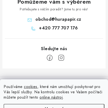
Pomůžeme vám s výběrem
Potřebujete s něčím poradit? Jsme tu pro vás!
obchod
@
hurapapir.cz
+420 777 707 176
Z
á
Informace pro vás
p
Používáme
cookies
, které nám umožňují poskytovat pro
a
Vás lepší služby. Na kontrolu cookies ve Vašem počítači
Doprava
Nepřehlédněte
t
můžete použít tento
online nástroj
.
Kontakty
í
Blog s nápady a návody
Facebook