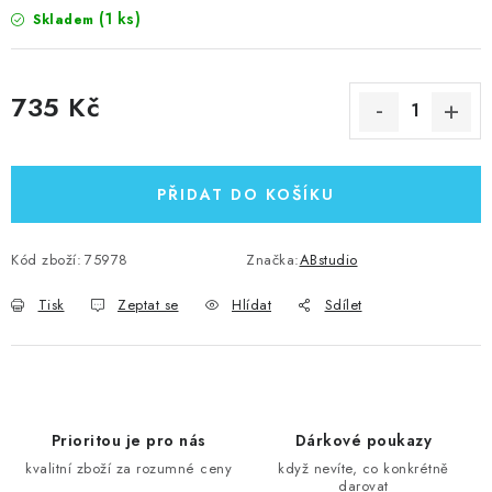
(1 ks)
Skladem
735 Kč
Měrná cena:
PŘIDAT DO KOŠÍKU
Kód zboží:
75978
Značka:
ABstudio
Tisk
Zeptat se
Hlídat
Sdílet
Prioritou je pro nás
Dárkové poukazy
kvalitní zboží za rozumné ceny
když nevíte, co konkrétně
darovat