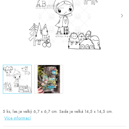
MOJE OBJEDNÁVKA
ZNAČKY
Doprava
Kontakty
Moje objednávka
Oblíbené ♥️
Hodnocení obchodu
Obchodní podmínky
Podmínky ochrany osobních údajů
Ověřování recenzí
Jak nakupovat
5 ks; les je velký 6,7 x 6,7 cm. Sada je velká 14,5 x 14,5 cm.
Více informací