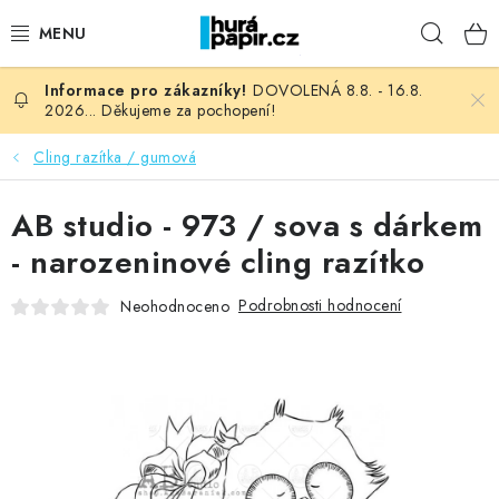
Přejít
Hleda
na
obsah
DOVOLENÁ 8.8. - 16.8.
NOVINKY
2026... Děkujeme za pochopení!
HURÁ DÍLNA
Cling razítka / gumová
VŠECHNO ZBOŽÍ
AB studio - 973 / sova s dárkem
- narozeninové cling razítko
KNIHAŘSKÝ MATERIÁL
Podrobnosti hodnocení
Neohodnoceno
KURZY NATY LYSAK
OBLÍBENÉ ♥️
FOTORECENZE