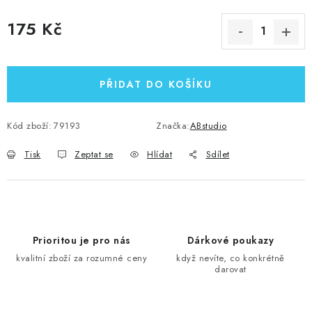
175 Kč
Měrná cena:
PŘIDAT DO KOŠÍKU
Kód zboží:
79193
Značka:
ABstudio
Tisk
Zeptat se
Hlídat
Sdílet
Prioritou je pro nás
Dárkové poukazy
kvalitní zboží za rozumné ceny
když nevíte, co konkrétně
darovat