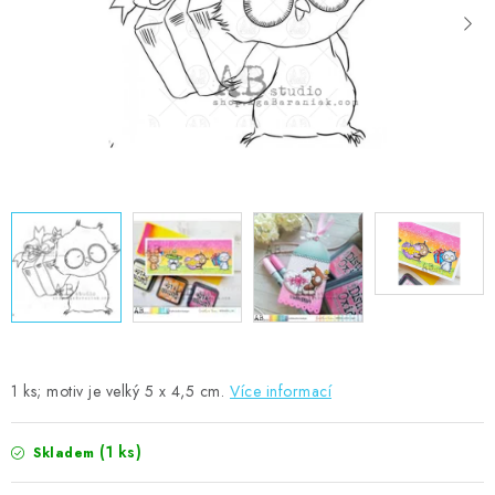
MOJE OBJEDNÁVKA
ZNAČKY
Doprava
Kontakty
Moje objednávka
Oblíbené ♥️
Hodnocení obchodu
Obchodní podmínky
Podmínky ochrany osobních údajů
Ověřování recenzí
Jak nakupovat
1 ks; motiv je velký 5 x 4,5 cm.
Více informací
(1 ks)
Skladem