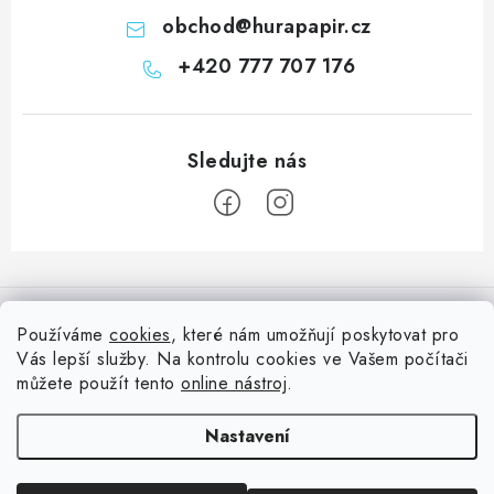
obchod
@
hurapapir.cz
+420 777 707 176
Z
á
Informace pro vás
p
Používáme
cookies
, které nám umožňují poskytovat pro
a
Vás lepší služby. Na kontrolu cookies ve Vašem počítači
Doprava
Nepřehlédněte
t
můžete použít tento
online nástroj
.
Kontakty
í
Blog s nápady a návody
Facebook
Nastavení
Moje objednávka
Slovník pojmů, české návody
Oblíbené ♥️