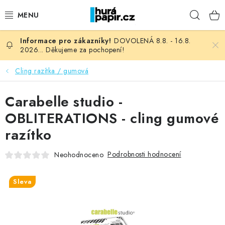
Přejít
Hleda
na
obsah
DOVOLENÁ 8.8. - 16.8.
NOVINKY
2026... Děkujeme za pochopení!
HURÁ DÍLNA
Cling razítka / gumová
VŠECHNO ZBOŽÍ
Carabelle studio -
OBLITERATIONS - cling gumové
KNIHAŘSKÝ MATERIÁL
razítko
KURZY NATY LYSAK
Podrobnosti hodnocení
Neohodnoceno
OBLÍBENÉ ♥️
Sleva
FOTORECENZE