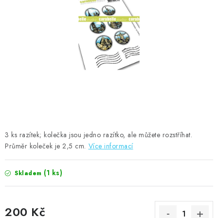
MOJE OBJEDNÁVKA
ZNAČKY
Doprava
Kontakty
Moje objednávka
Oblíbené ♥️
Hodnocení obchodu
Obchodní podmínky
Podmínky ochrany osobních údajů
Ověřování recenzí
Jak nakupovat
3 ks razítek; kolečka jsou jedno razítko, ale můžete rozstříhat.
Průměr koleček je 2,5 cm.
Více informací
(1 ks)
Skladem
200 Kč