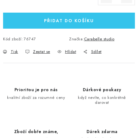
Měrná cena:
PŘIDAT DO KOŠÍKU
Kód zboží:
76747
Značka:
Carabelle studio
Tisk
Zeptat se
Hlídat
Sdílet
Prioritou je pro nás
Dárkové poukazy
kvalitní zboží za rozumné ceny
když nevíte, co konkrétně
darovat
Zboží dobře známe,
Dárek zdarma